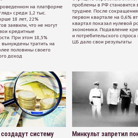
проблемы в РФ становится 
проведенном на платформе
труднее. После сокращения
гляд» среди 1,2 тыс.
первом квартале на 0,6% в
арше 18 лет, 22%
квартал показал нулевой р
ов заявили, что не могут
экономики. Подавление кр
свои кредитные
и потребительского спроса
сти. При этом 18,5%
ЦБ дало свои результаты
 вынуждены тратить на
олее половины своего
ого доход
 создадут систему
Минкульт запретил по