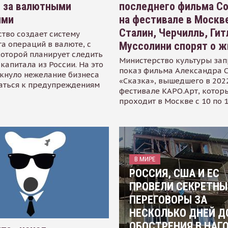
я за валютными
последнего фильма С
ями
на фестивале в Москве
Сталин, Черчилль, Гит
тво создает систему
а операций в валюте, с
Муссолини спорят о ж
оторой планирует следить
Министерство культуры зап
капитала из России. На это
показ фильма Александра 
кнуло нежелание бизнеса
«Сказка», вышедшего в 2022
аться к предупреждениям
фестивале КАРО.Арт, котор
проходит в Москве с 10 по 
В МИРЕ
РОССИЯ, США И ЕС
ПРОВЕЛИ СЕКРЕТНЫ
ПЕРЕГОВОРЫ ЗА
НЕСКОЛЬКО ДНЕЙ Д
ОБОСТРЕНИЯ В НАГ