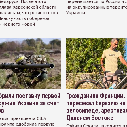
Беларусь. После этого
перемещается по России и 
глава Херсонской области
на оккупированные террит
налистам, что регион готов
Украины
инску часть побережья
и Черного морей
рили поставку первой
Гражданина Франции,
ружия Украине за счет
пересекал Евразию на
ов
велосипеде, арестова
Дальнем Востоке
ация президента США
Трампа одобрила первую
Софиан Сехили находится в