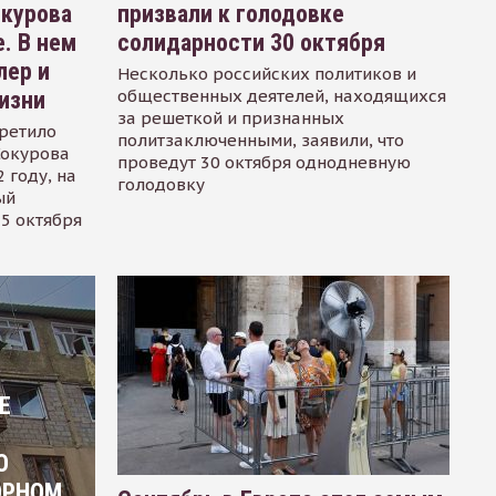
окурова
призвали к голодовке
. В нем
солидарности 30 октября
лер и
Несколько российских политиков и
общественных деятелей, находящихся
изни
за решеткой и признанных
ретило
политзаключенными, заявили, что
Сокурова
проведут 30 октября однодневную
 году, на
голодовку
ый
15 октября
Е
О
ОРНОМ