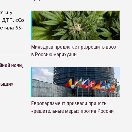
я и у
 ДТП. «Со
метила 65-
Минздрав предлагает разрешить ввоз
в Россию марихуаны
йной ночи,
алыши»
Европарламент призвали принять
«решительные меры» против России