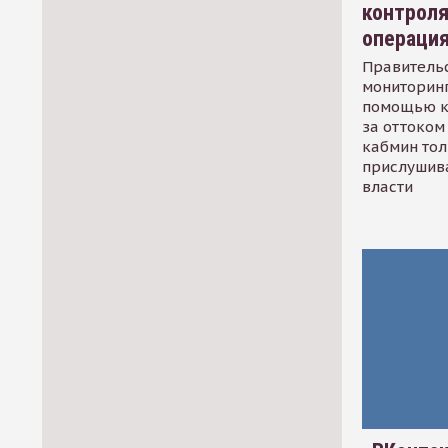
контрол
операци
Правительс
мониторинг
помощью к
за оттоком 
кабмин тол
прислушив
власти