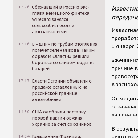
17:26
Сбежавший в Россию экс-
Известна
глава немецкого финтеха
передаче
Wirecard занялся
сельхозбизнесом и
Известная
автозапчастями
проработа
17:16
В «ДНР» по трубам отопления
1 января 
потечет зеленая вода. Таким
образом «власти» решили
«Женщина
бороться со сливом воды из
причине в
батарей
правоохр
17:13
Власти Эстонии объявили о
Краснохол
продаже оставленных на
российской границе
От медиц
автомобилей
отказалас
14:30
США одобрили поставку
лишена во
первой партии оружия
Украине за счет союзников
В результ
никто из 
14:24
Гражданина Франции,