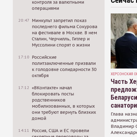
Сейчас 
контроля за валютными
операциями
20:47
Минкульт запретил показ
последнего фильма Сокурова
на фестивале в Москве. В нем
Сталин, Черчилль, Гитлер и
Муссолини спорят о жизни
17:10
Российские
политзаключенные призвали
к голодовке солидарности 30
ХЕРСОНСКАЯ О
октября
Часть Хе
17:12
«ВКонтакте» начал
предлож
блокировать посты
Беларуси
родственников
санатор
мобилизованных, в которых
они требуют вернуть близких
Глава назн
домой
администр
Владимир С
14:11
Россия, США и ЕС провели
Александр
секретные переговоры за