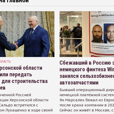
на главной
БЛАСТЬ
Сбежавший в Россию э
рсонской области
немецкого финтеха Wi
или передать
занялся сельхозбизне
 для строительства
автозапчастями
иев
Бывший операционный дир
аченной Россией
немецкой платёжной систем
ации Херсонской области
Ян Марсалек бежал из Евр
альдо встретился с
после краха компании в 202
ом Лукашенко в ходе своей
Сейчас он живёт в Москве, 