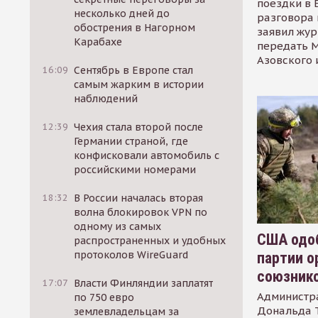
поездки в 
несколько дней до
разговора 
обострения в Нагорном
заявил жур
Карабахе
передать М
Азовского 
16:09
Сентябрь в Европе стал
самым жарким в истории
наблюдений
12:39
Чехия стала второй после
Германии страной, где
конфисковали автомобиль с
российскими номерами
18:32
В России началась вторая
волна блокировок VPN по
одному из самых
США одоб
распространенных и удобных
протоколов WireGuard
партии о
союзник
17:07
Власти Финляндии заплатят
Администр
по 750 евро
Дональда 
землевладельцам за