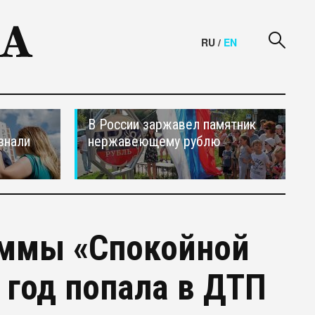
RU
/
EN
В России заржавел памятник
знали
нержавеющему рублю
аммы «Спокойной
 год попала в ДТП