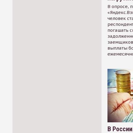
В опросе, 
«Яндекс.Вз
человек ст
респондент
погашать 
задолженно
заемщиков
выплаты б
ежемесячн
В России