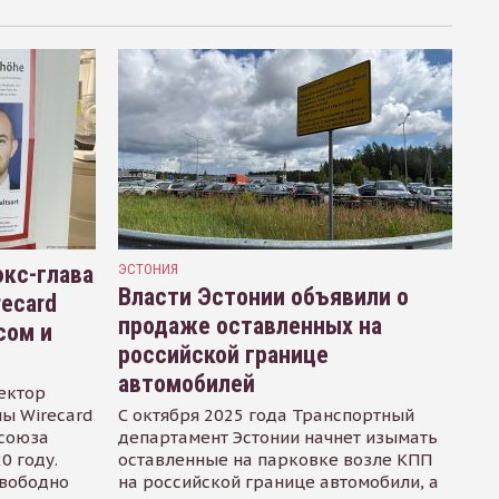
кс-глава
ЭСТОНИЯ
Власти Эстонии объявили о
recard
продаже оставленных на
сом и
российской границе
автомобилей
ектор
ы Wirecard
С октября 2025 года Транспортный
осоюза
департамент Эстонии начнет изымать
0 году.
оставленные на парковке возле КПП
свободно
на российской границе автомобили, а