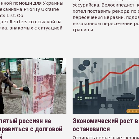
енной помощи для Украины
Уссурийска. Велосипедист,
еханизма Priority Ukraine
хотел поставить рекорд по 
s List. Об
пересечения Евразии, подо
ает Reuters со ссылкой на
незаконном пересечении р
ика, знакомых с ситуацией
границы
пятый россиян не
Экономический рост в
равиться с долговой
остановился
й
Отрицать серьезные эконо