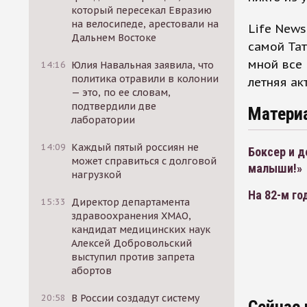
который пересекал Евразию
на велосипеде, арестовали на
Life News
Дальнем Востоке
самой Тат
мной все 
14:16
Юлия Навальная заявила, что
политика отравили в колонии
летняя ак
— это, по ее словам,
подтвердили две
Матери
лаборатории
14:09
Каждый пятый россиян не
Боксер и 
может справиться с долговой
малыши!»
нагрузкой
На 82-м го
15:33
Директор департамента
здравоохранения ХМАО,
кандидат медицинских наук
Алексей Добровольский
выступил против запрета
абортов
20:58
В России создадут систему