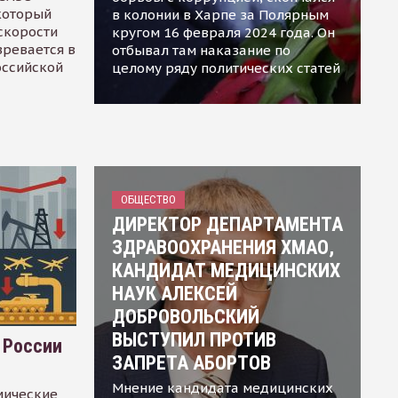
 который
в колонии в Харпе за Полярным
скорости
кругом 16 февраля 2024 года. Он
зревается в
отбывал там наказание по
оссийской
целому ряду политических статей
ОБЩЕСТВО
ДИРЕКТОР ДЕПАРТАМЕНТА
ЗДРАВООХРАНЕНИЯ ХМАО,
КАНДИДАТ МЕДИЦИНСКИХ
НАУК АЛЕКСЕЙ
ДОБРОВОЛЬСКИЙ
ВЫСТУПИЛ ПРОТИВ
 России
ЗАПРЕТА АБОРТОВ
Мнение кандидата медицинских
мические