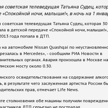
я советская телеведущая Татьяна Судец, котор
 «Спокойной ночи, малыши!», в ночь на 1 янва
 советская телеведущая Татьяна Судец, которая 30
ла в детской передаче «Спокойной ночи, малыши!»,
2013 года попала в ДТП.
 на автомобиле Nissan Quashqai по неустановленн
резалась в Mercedes», - сообщили РИА Новости в
анительных органах. Авария произошла в Москве н
мском мосту около 0.30.
инского освидетельствования на содержание алког
ь, в результате чего заслуженная артистка России б
дительских прав, отмечает Life News.
ате столкновения обе машины получили повреждени
участников ДТП серьезно не пострадал.