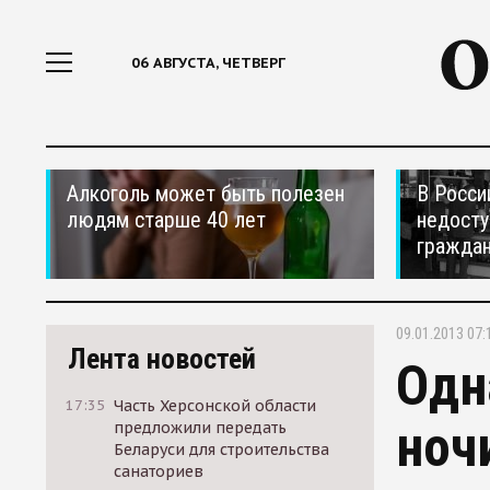
06 АВГУСТА, ЧЕТВЕРГ
Алкоголь может быть полезен
В Росси
людям старше 40 лет
недосту
гражда
09.01.2013 07:
Лента новостей
Одн
17:35
Часть Херсонской области
ноч
предложили передать
Беларуси для строительства
санаториев