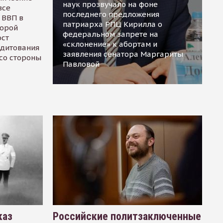
наук прозвучало на фоне
все
последнего предложения
 ВВП в
патриарха РПЦ Кирилла о
торой
федеральном запрете на
ост
«склонение» к абортам и
едитования
заявления сенатора Маргариты
 со стороны
Павловой
каз
Российские политзаключенные