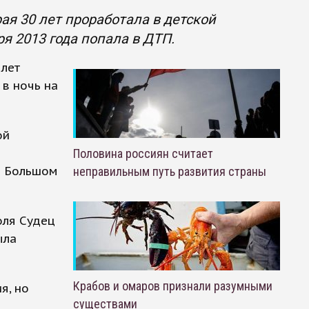
ая 30 лет проработала в детской
ря 2013 года попала в ДТП.
 лет
 в ночь на
ой
Половина россиян считает
а Большом
неправильным путь развития страны
оля Судец
ыла
Крабов и омаров признали разумными
я, но
существами