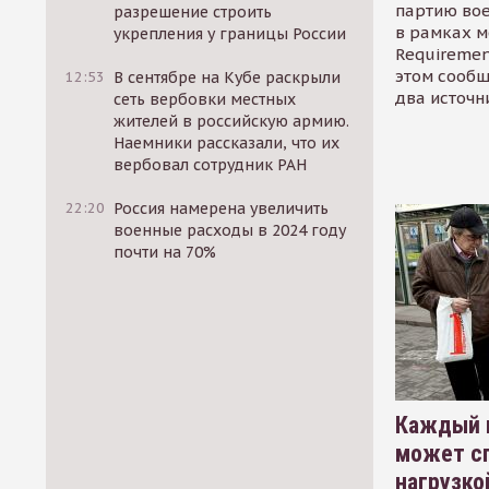
партию во
разрешение строить
в рамках м
укрепления у границы России
Requirement
этом сообщ
12:53
В сентябре на Кубе раскрыли
два источн
сеть вербовки местных
жителей в российскую армию.
Наемники рассказали, что их
вербовал сотрудник РАН
22:20
Россия намерена увеличить
военные расходы в 2024 году
почти на 70%
Каждый 
может сп
нагрузко