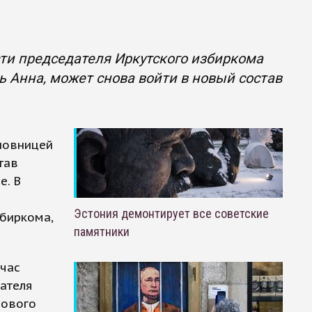
ти председателя Иркутского избиркома
ь Анна, может снова войти в новый состав
новницей
тав
е. В
Эстония демонтирует все советские
збиркома,
памятники
йчас
дателя
нового