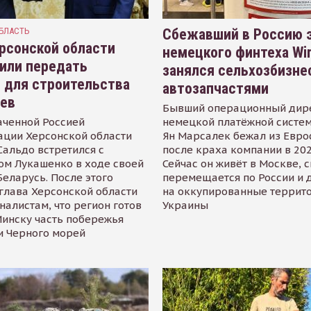
БЛАСТЬ
Сбежавший в Россию э
рсонской области
немецкого финтеха Wi
или передать
занялся сельхозбизне
 для строительства
автозапчастями
иев
Бывший операционный дир
аченной Россией
немецкой платёжной систем
ации Херсонской области
Ян Марсалек бежал из Евр
альдо встретился с
после краха компании в 202
ом Лукашенко в ходе своей
Сейчас он живёт в Москве, 
Беларусь. После этого
перемещается по России и 
глава Херсонской области
на оккупированные террит
налистам, что регион готов
Украины
инску часть побережья
и Черного морей