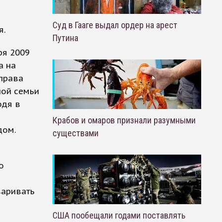
Суд в Гааге выдал ордер на арест
я.
Путина
ря 2009
а на
 права
ной семьи
одя в
Крабов и омаров признали разумными
дом.
существами
о
варивать
США пообещали годами поставлять