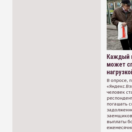
Каждый 
может сп
нагрузко
В опросе, 
«Яндекс.Вз
человек ст
респондент
погашать 
задолженно
заемщиков
выплаты б
ежемесячн