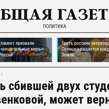
ПОЛИТИКА
ламент призвали
Треть россиян уверены,
 «решительные меры»
Солнце вращается вокр
России
Земли
13
ь сбившей двух студ
енковой, может верн