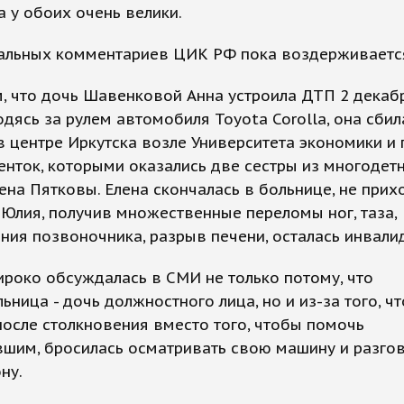
 у обоих очень велики.
альных комментариев ЦИК РФ пока воздерживаетс
, что дочь Шавенковой Анна устроила ДТП 2 декаб
одясь за рулем автомобиля Toyota Corolla, она сбил
в центре Иркутска возле Университета экономики и
енток, которыми оказались две сестры из многодет
ена Пятковы. Елена скончалась в больнице, не прих
 Юлия, получив множественные переломы ног, таза,
ия позвоночника, разрыв печени, осталась инвали
роко обсуждалась в СМИ не только потому, что
ьница - дочь должностного лица, но и из-за того, чт
осле столкновения вместо того, чтобы помочь
вшим, бросилась осматривать свою машину и разго
ну.