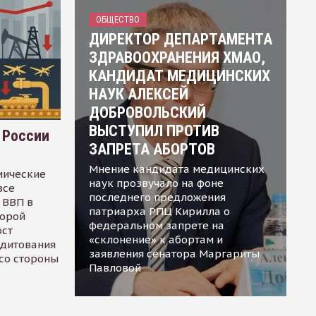
ОБЩЕСТВО
ДИРЕКТОР ДЕПАРТАМЕНТА
ЗДРАВООХРАНЕНИЯ ХМАО,
КАНДИДАТ МЕДИЦИНСКИХ
НАУК АЛЕКСЕЙ
ДОБРОВОЛЬСКИЙ
ВЫСТУПИЛ ПРОТИВ
 России
ЗАПРЕТА АБОРТОВ
Мнение кандидата медицинских
мические
наук прозвучало на фоне
все
последнего предложения
 ВВП в
патриарха РПЦ Кирилла о
торой
федеральном запрете на
ост
«склонение» к абортам и
едитования
заявления сенатора Маргариты
 со стороны
Павловой