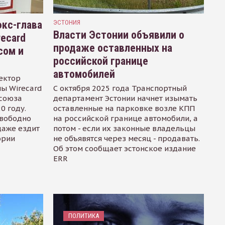
кс-глава
ЭСТОНИЯ
Власти Эстонии объявили о
recard
продаже оставленных на
сом и
российской границе
автомобилей
ектор
ы Wirecard
С октября 2025 года Транспортный
осоюза
департамент Эстонии начнет изымать
0 году.
оставленные на парковке возле КПП
свободно
на российской границе автомобили, а
даже ездит
потом - если их законные владельцы
ории
не объявятся через месяц - продавать.
Об этом сообщает эстонское издание
ERR
ПОЛИТИКА