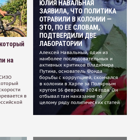
ЮЛИЯ НАВАЛЬНАЯ
ЗАЯВИЛА, ЧТО ПОЛИТИКА
ОТРАВИЛИ В КОЛОНИИ —
ЭТО, ПО ЕЕ СЛОВАМ,
ПОДТВЕРДИЛИ ДВЕ
ЛАБОРАТОРИИ
 который
Алексей Навальный, один из
наиболее последовательных и
ли на
активных критиков Владимира
Путина, основатель Фонда
 СИЗО
борьбы с коррупцией, скончался
 который
в колонии в Харпе за Полярным
скорости
кругом 16 февраля 2024 года. Он
зревается в
отбывал там наказание по
оссийской
целому ряду политических статей