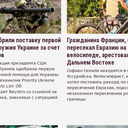
рили поставку первой
Гражданина Франции,
ружия Украине за счет
пересекал Евразию на
ов
велосипеде, арестова
Дальнем Востоке
ация президента США
Трампа одобрила первую
Софиан Сехили находится в
енной помощи для Украины
Уссурийска. Велосипедист,
еханизма Priority Ukraine
хотел поставить рекорд по 
s List. Об
пересечения Евразии, подо
ает Reuters со ссылкой на
незаконном пересечении р
ика, знакомых с ситуацией
границы