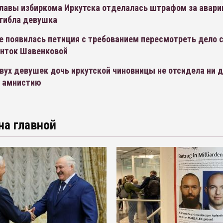
главы избиркома Иркутска отделалась штрафом за авари
огибла девушка
те появилась петиция с требованием пересмотреть дело 
енток Шавенковой
ух девушек дочь иркутской чиновницы не отсидела ни д
д амнистию
на главной