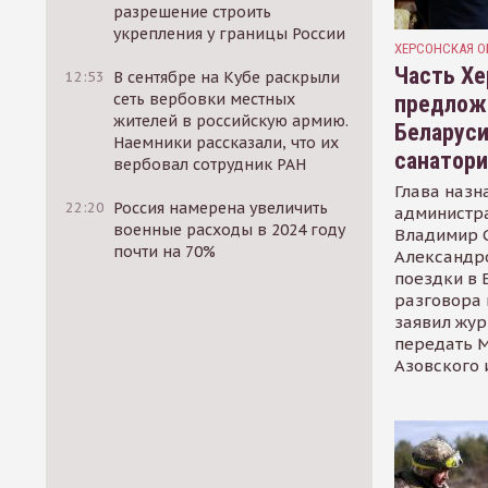
разрешение строить
укрепления у границы России
ХЕРСОНСКАЯ О
Часть Хе
12:53
В сентябре на Кубе раскрыли
сеть вербовки местных
предлож
жителей в российскую армию.
Беларуси
Наемники рассказали, что их
санатор
вербовал сотрудник РАН
Глава назн
22:20
Россия намерена увеличить
администр
военные расходы в 2024 году
Владимир С
почти на 70%
Александр
поездки в 
разговора 
заявил жур
передать М
Азовского 