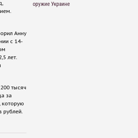
д,
оружие Украине
ием.
ворил Анну
ии с 14-
ом
,5 лет.
и
 200 тысяч
а за
, которую
 рублей.