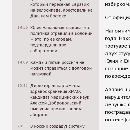
избиркома
который пересекал Евразию
на велосипеде, арестовали на
Дальнем Востоке
От офици
14:16
Юлия Навальная заявила, что
Напомним
политика отравили в колонии
года. Нах
— это, по ее словам,
подтвердили две
тротуаре 
лаборатории
двух студ
Юлия и Ел
14:09
Каждый пятый россиян не
сознание.
может справиться с долговой
нагрузкой
поврежден
15:33
Директор департамента
Авария ши
здравоохранения ХМАО,
нарушител
кандидат медицинских наук
Алексей Добровольский
девушка п
выступил против запрета
пострада
абортов
по телефо
20:58
В России создадут систему