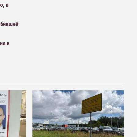
ю, в
сбившей
ня и