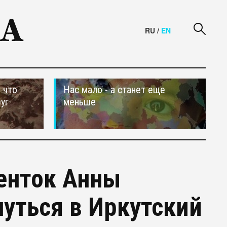
RU
/
EN
 что
Нас мало - а станет еще
уг
меньше
енток Анны
уться в Иркутский