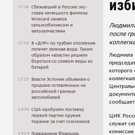
изб
17:26
Сбежавший в Россию экс-
глава немецкого финтеха
Wirecard занялся
Людмила 
сельхозбизнесом и
автозапчастями
после гр
коллегиа
17:16
В «ДНР» по трубам отопления
потечет зеленая вода. Таким
Людмила 
образом «власти» решили
бороться со сливом воды из
председат
батарей
которого 
коллегиал
17:13
Власти Эстонии объявили о
продаже оставленных на
Централь
российской границе
документы
автомобилей
сообщает
14:30
США одобрили поставку
ЦИК Росси
первой партии оружия
Украине за счет союзников
служит се
комиссии 
14:24
Гражданина Франции,