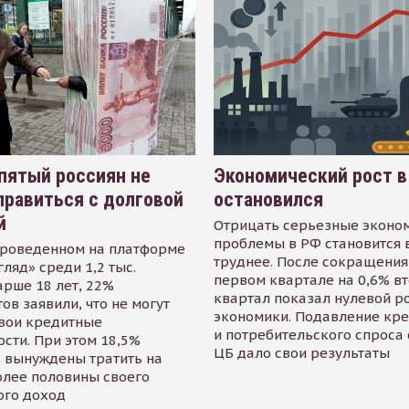
пятый россиян не
Экономический рост в
равиться с долговой
остановился
й
Отрицать серьезные эконо
проблемы в РФ становится 
проведенном на платформе
труднее. После сокращения
гляд» среди 1,2 тыс.
первом квартале на 0,6% в
арше 18 лет, 22%
квартал показал нулевой р
ов заявили, что не могут
экономики. Подавление кр
свои кредитные
и потребительского спроса
сти. При этом 18,5%
ЦБ дало свои результаты
 вынуждены тратить на
олее половины своего
ого доход