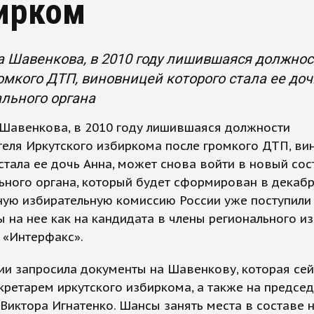
ирком
Шавенкова, в 2010 году лишившаяся должнос
омкого ДТП, виновницей которого стала ее доч
льного органа
Шавенкова, в 2010 году лишившаяся должности
еля Иркутского избиркома после громкого ДТП, ви
стала ее дочь Анна, может снова войти в новый сос
ьного органа, который будет сформирован в декабр
ную избирательную комиссию России уже поступили
 на нее как на кандидата в члены регионального и
 «Интерфакс».
и запросила документы на Шавенкову, которая се
кретарем иркутского избиркома, а также на предсе
Виктора Игнатенко. Шансы занять места в составе 