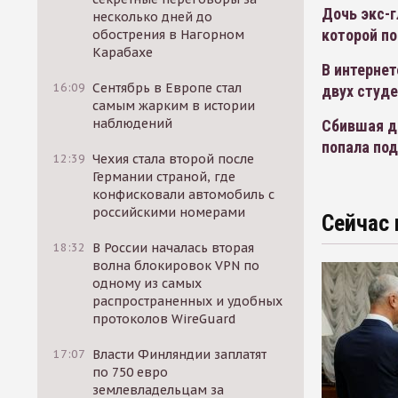
Дочь экс-
несколько дней до
которой п
обострения в Нагорном
Карабахе
В интерне
16:09
Сентябрь в Европе стал
двух студ
самым жарким в истории
наблюдений
Сбившая дв
попала по
12:39
Чехия стала второй после
Германии страной, где
конфисковали автомобиль с
российскими номерами
Сейчас 
18:32
В России началась вторая
волна блокировок VPN по
одному из самых
распространенных и удобных
протоколов WireGuard
17:07
Власти Финляндии заплатят
по 750 евро
землевладельцам за