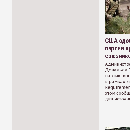
США одоб
партии о
союзник
Администр
Дональда 
партию во
в рамках м
Requirement
этом сообщ
два источн