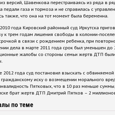
из версий, Шавенкова перестраиваясь из ряда в ря
а педали газа и тормоза и не справилась с управлен
ь также, что она на тот момент была беременна.
 2010 года Кировский районный суд Иркутска приго
 к трем годам лишения свободы в колонии-поселен
срочкой в связи с рождением ребенка, при повторн
нии дела в марте 2011 года срок был уменьшен до 2
ационные жалобы со стороны семьи жертв ДТП был
ы.
е 2012 года суд постановил взыскать с обвиняемой
 гражданскому иску о возмещении морального вред
инвалидность Пятковых, что в 10 раз меньше суммы
иске брат жертв ДТП Дмитрий Пятков – 2 миллионов
алы по теме