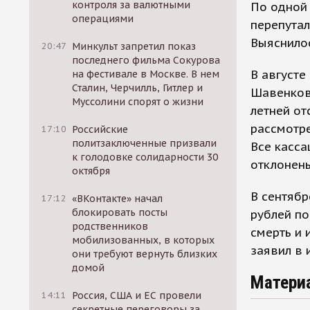
контроля за валютными
По одной 
операциями
перепутал
Выяснилос
20:47
Минкульт запретил показ
последнего фильма Сокурова
В августе
на фестивале в Москве. В нем
Сталин, Черчилль, Гитлер и
Шавенкову
Муссолини спорят о жизни
летней от
рассмотре
17:10
Российские
политзаключенные призвали
Все касс
к голодовке солидарности 30
отклонен
октября
В сентябр
17:12
«ВКонтакте» начал
блокировать посты
рублей по
родственников
смерть и 
мобилизованных, в которых
заявил в 
они требуют вернуть близких
домой
Матери
14:11
Россия, США и ЕС провели
секретные переговоры за