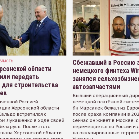
БЛАСТЬ
Сбежавший в Россию э
рсонской области
немецкого финтеха Wi
или передать
занялся сельхозбизне
 для строительства
автозапчастями
иев
Бывший операционный дир
аченной Россией
немецкой платёжной систем
ации Херсонской области
Ян Марсалек бежал из Евр
альдо встретился с
после краха компании в 202
ом Лукашенко в ходе своей
Сейчас он живёт в Москве, 
Беларусь. После этого
перемещается по России и 
глава Херсонской области
на оккупированные террит
налистам, что регион готов
Украины