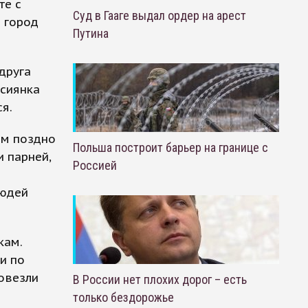
те с
Суд в Гааге выдал ордер на арест
 город
Путина
друга
ссиянка
я.
ом поздно
Польша построит барьер на границе с
и парней,
Россией
людей
кам.
и по
довезли
В России нет плохих дорог – есть
только бездорожье