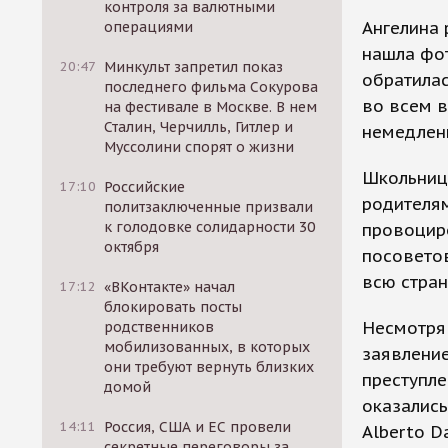
контроля за валютными
Ангелина
операциями
нашла фо
20:47
Минкульт запретил показ
обратилас
последнего фильма Сокурова
во всем в
на фестивале в Москве. В нем
Сталин, Черчилль, Гитлер и
немедлен
Муссолини спорят о жизни
Школьница
17:10
Российские
родителям
политзаключенные призвали
к голодовке солидарности 30
провоциро
октября
посоветов
всю стран
17:12
«ВКонтакте» начал
блокировать посты
Несмотря 
родственников
мобилизованных, в которых
заявлени
они требуют вернуть близких
преступле
домой
оказались
14:11
Россия, США и ЕС провели
Alberto D
секретные переговоры за