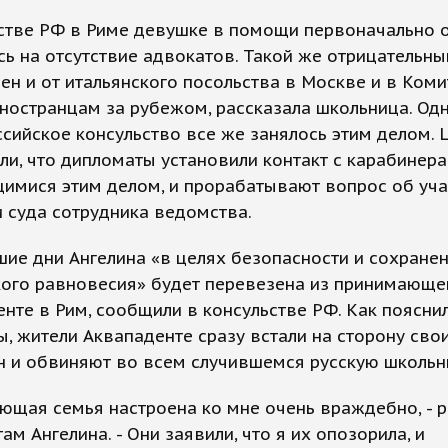
стве РФ в Риме девушке в помощи первоначально о
ь на отсутствие адвокатов. Такой же отрицательны
ен и от итальянского посольства в Москве и в Коми
ностранцам за рубежом, рассказала школьница. Од
сийское консульство все же занялось этим делом. 
ли, что дипломаты установили контакт с карабинера
имися этим делом, и прорабатывают вопрос об уча
 суда сотрудника ведомства.
ие дни Ангелина «в целях безопасности и сохране
кого равновесия» будет перевезена из принимающе
нте в Рим, сообщили в консульстве РФ. Как поясни
, жители Аквападенте сразу встали на сторону сво
н и обвиняют во всем случившемся русскую школьн
щая семья настроена ко мне очень враждебно, - р
ам Ангелина. - Они заявили, что я их опозорила, и