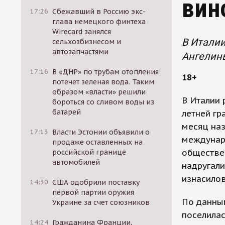
вин
17:26
Сбежавший в Россию экс-
глава немецкого финтеха
Wirecard занялся
В Италии
сельхозбизнесом и
автозапчастями
Ангелин
17:16
В «ДНР» по трубам отопления
18+
потечет зеленая вода. Таким
образом «власти» решили
В Италии 
бороться со сливом воды из
батарей
летней гр
месяц наз
17:13
Власти Эстонии объявили о
междунар
продаже оставленных на
обществен
российской границе
автомобилей
надругали
изнасилов
14:30
США одобрили поставку
первой партии оружия
По данным
Украине за счет союзников
поселилас
14:24
Гражданина Франции,