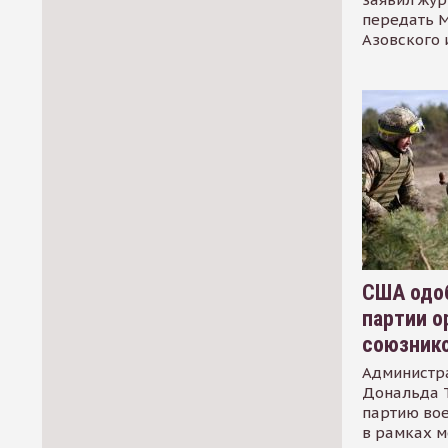
передать М
Азовского 
США одоб
партии о
союзник
Администр
Дональда 
партию во
в рамках м