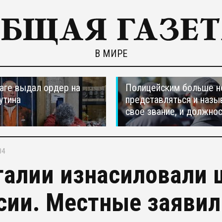
В МИРЕ
ааге выдал ордер на
Полицейским больше н
утина
представляться и назы
свое звание, и должно
04
талии изнасиловали 
сии. Местные заявили