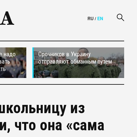
RU
/
EN
е надо
Срочников в Украину
вать
отправляют обманным путем
сть
школьницу из
, что она «сама