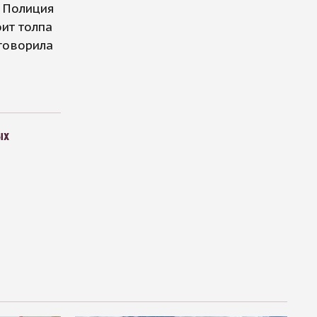
. Полиция
оит толпа
оговорила
ых