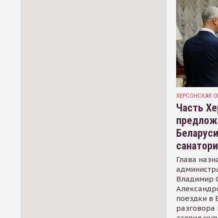
ХЕРСОНСКАЯ О
Часть Хе
предлож
Беларуси
санатор
Глава назн
администр
Владимир С
Александр
поездки в 
разговора 
заявил жур