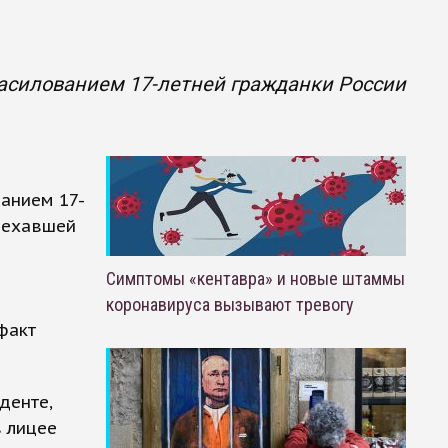
насилованием 17-летней гражданки России
ванием 17-
риехавшей
Симптомы «кентавра» и новые штаммы
коронавируса вызывают тревогу
факт
денте,
в лицее