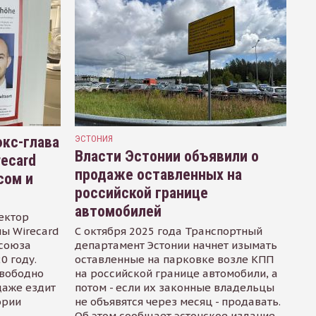
кс-глава
ЭСТОНИЯ
Власти Эстонии объявили о
recard
продаже оставленных на
сом и
российской границе
автомобилей
ектор
ы Wirecard
С октября 2025 года Транспортный
осоюза
департамент Эстонии начнет изымать
0 году.
оставленные на парковке возле КПП
свободно
на российской границе автомобили, а
даже ездит
потом - если их законные владельцы
ории
не объявятся через месяц - продавать.
Об этом сообщает эстонское издание