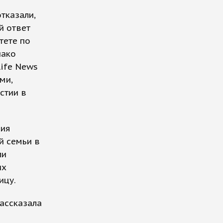
тказали,
й ответ
тете по
нако
Life News
ми,
стии в
ния
й семьи в
ли
их
ицу.
ассказала