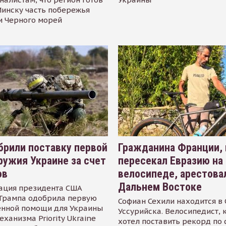
инску часть побережья
и Черного морей
рили поставку первой
Гражданина Франции,
ружия Украине за счет
пересекал Евразию на
ов
велосипеде, арестова
Дальнем Востоке
ация президента США
Трампа одобрила первую
Софиан Сехили находится в
енной помощи для Украины
Уссурийска. Велосипедист,
еханизма Priority Ukraine
хотел поставить рекорд по 