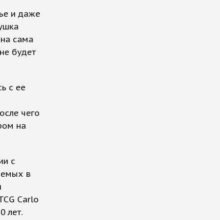
ье и даже
ушка
она сама
не будет
ь с ее
осле чего
ром на
ии с
аемых в
и
TCG Carlo
0 лет.