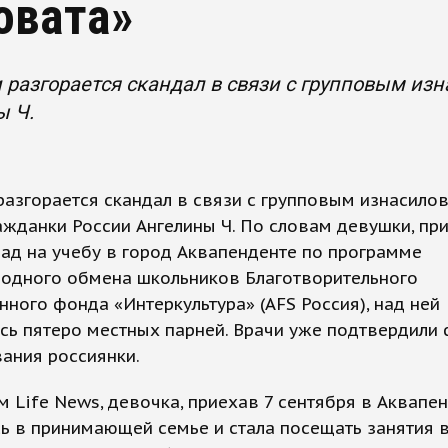
овата»
 разгорается скандал в связи с групповым из
ы Ч.
разгорается скандал в связи с групповым изнасило
ажданки России Ангелины Ч. По словам девушки, п
ад на учебу в город Аквапенденте по программе
одного обмена школьников Благотворительного
ного фонда «Интеркультура» (AFS Россия), над ней
сь пятеро местных парней. Врачи уже подтвердили 
ания россиянки.
 Life News, девочка, приехав 7 сентября в Аквапен
ь в принимающей семье и стала посещать занятия 