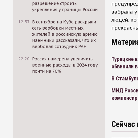
предупред
разрешение строить
укрепления у границы России
забрала у
людей, ко
12:53
В сентябре на Кубе раскрыли
прекрасны
сеть вербовки местных
жителей в российскую армию.
Матери
Наемники рассказали, что их
вербовал сотрудник РАН
Турецкие в
22:20
Россия намерена увеличить
военные расходы в 2024 году
обвинили в
почти на 70%
В Стамбул
МИД Росси
компенсир
Сейчас 