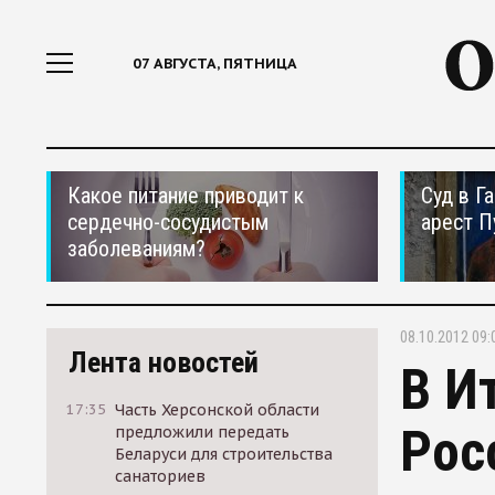
07 АВГУСТА, ПЯТНИЦА
Какое питание приводит к
Суд в Г
сердечно-сосудистым
арест П
заболеваниям?
08.10.2012 09:
Лента новостей
В И
17:35
Часть Херсонской области
Рос
предложили передать
Беларуси для строительства
санаториев