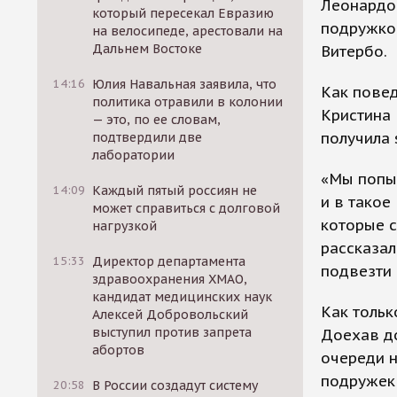
Леонардо 
который пересекал Евразию
подружкой
на велосипеде, арестовали на
Дальнем Востоке
Витербо.
14:16
Юлия Навальная заявила, что
Как повед
политика отравили в колонии
Кристина 
— это, по ее словам,
получила 
подтвердили две
лаборатории
«Мы попыт
14:09
Каждый пятый россиян не
и в такое
может справиться с долговой
которые с
нагрузкой
рассказа
15:33
Директор департамента
подвезти 
здравоохранения ХМАО,
кандидат медицинских наук
Как тольк
Алексей Добровольский
выступил против запрета
Доехав до
абортов
очереди н
подружек 
20:58
В России создадут систему