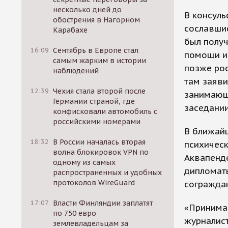
несколько дней до
В консуль
обострения в Нагорном
сославшис
Карабахе
был получ
16:09
Сентябрь в Европе стал
помощи и
самым жарким в истории
позже рос
наблюдений
там заяви
12:39
Чехия стала второй после
занимающ
Германии страной, где
заседании
конфисковали автомобиль с
российскими номерами
В ближайш
18:32
В России началась вторая
психичес
волна блокировок VPN по
Аквапенде
одному из самых
дипломаты
распространенных и удобных
протоколов WireGuard
согражда
17:07
Власти Финляндии заплатят
«Принимаю
по 750 евро
журналист
землевладельцам за