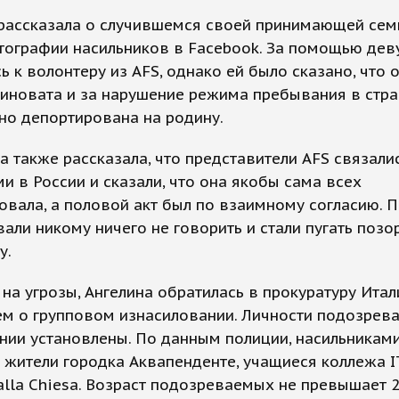
 рассказала о случившемся своей принимающей сем
тографии насильников в Facebook. За помощью дев
ь к волонтеру из AFS, однако ей было сказано, что 
иновата и за нарушение режима пребывания в стра
но депортирована на родину.
 также рассказала, что представители AFS связалис
и в России и сказали, что она якобы сама всех
вала, а половой акт был по взаимному согласию. П
али никому ничего не говорить и стали пугать позо
у.
на угрозы, Ангелина обратилась в прокуратуру Итал
ем о групповом изнасиловании. Личности подозрев
нии установлены. По данным полиции, насильникам
 жители городка Аквапенденте, учащиеся коллежа I
alla Chiesa. Возраст подозреваемых не превышает 2