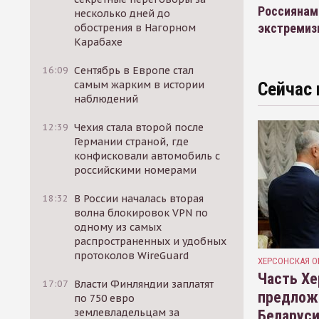
Россиянам 
несколько дней до
экстреми
обострения в Нагорном
Карабахе
16:09
Сентябрь в Европе стал
самым жарким в истории
Сейчас 
наблюдений
12:39
Чехия стала второй после
Германии страной, где
конфисковали автомобиль с
российскими номерами
18:32
В России началась вторая
волна блокировок VPN по
одному из самых
распространенных и удобных
протоколов WireGuard
ХЕРСОНСКАЯ О
Часть Хе
17:07
Власти Финляндии заплатят
предлож
по 750 евро
землевладельцам за
Беларуси