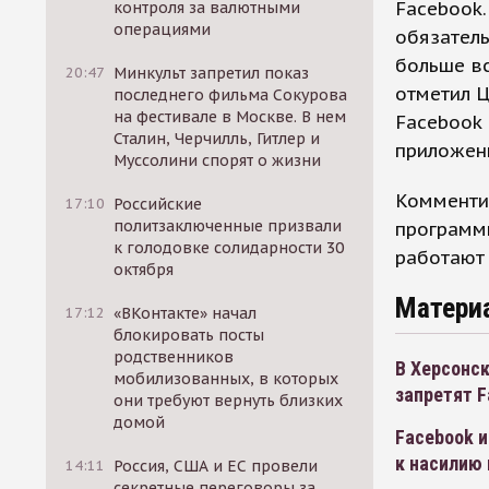
Facebook.
контроля за валютными
операциями
обязатель
больше вс
20:47
Минкульт запретил показ
отметил Ц
последнего фильма Сокурова
на фестивале в Москве. В нем
Facebook 
Сталин, Черчилль, Гитлер и
приложени
Муссолини спорят о жизни
Комментир
17:10
Российские
политзаключенные призвали
программи
к голодовке солидарности 30
работают 
октября
Матери
17:12
«ВКонтакте» начал
блокировать посты
родственников
В Херсонск
мобилизованных, в которых
запретят F
они требуют вернуть близких
домой
Facebook и
к насилию
14:11
Россия, США и ЕС провели
секретные переговоры за