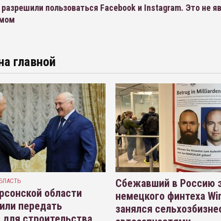
разрешили пользоваться Facebook и Instagram. Это не я
змом
на главной
БЛАСТЬ
Сбежавший в Россию э
рсонской области
немецкого финтеха Wi
или передать
занялся сельхозбизне
 для строительства