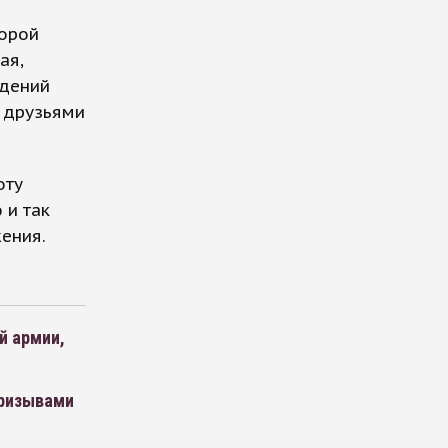
торой
ая,
едений
 друзьями
оту
 и так
ения.
й армии,
призывами