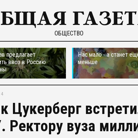
ОБЩЕСТВО
ав предлагает
Нас мало - а станет ещ
ть ввоз в Россию
меньше
аны
14
к Цукерберг встрети
. Ректору вуза милл