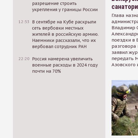
разрешение строить
санатор
укрепления у границы России
Глава назн
администр
12:53
В сентябре на Кубе раскрыли
Владимир С
сеть вербовки местных
Александр
жителей в российскую армию.
поездки в 
Наемники рассказали, что их
разговора 
вербовал сотрудник РАН
заявил жур
передать М
22:20
Россия намерена увеличить
Азовского 
военные расходы в 2024 году
почти на 70%