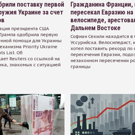
рили поставку первой
Гражданина Франции,
ружия Украине за счет
пересекал Евразию на
ов
велосипеде, арестова
Дальнем Востоке
ация президента США
Трампа одобрила первую
Софиан Сехили находится в
енной помощи для Украины
Уссурийска. Велосипедист,
еханизма Priority Ukraine
хотел поставить рекорд по 
s List. Об
пересечения Евразии, подо
ает Reuters со ссылкой на
незаконном пересечении р
ика, знакомых с ситуацией
границы