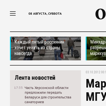
08 АВГУСТА, СУББОТА
Каждый пятый россиянин
Минздр
хочет уехать из страны
разреши
навсегда
мариху
03.10.2012 00:
Лента новостей
Мар
17:35
Часть Херсонской области
МГУ
предложили передать
Беларуси для строительства
санаториев