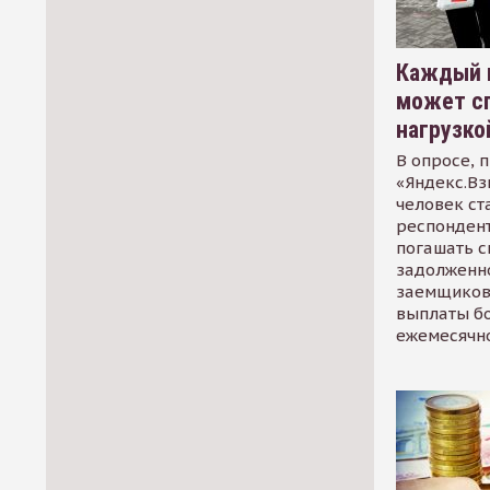
Каждый 
может сп
нагрузко
В опросе, 
«Яндекс.Вз
человек ст
респондент
погашать 
задолженно
заемщиков
выплаты б
ежемесячн