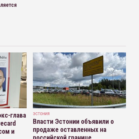
вляется
кс-глава
ЭСТОНИЯ
Власти Эстонии объявили о
recard
продаже оставленных на
сом и
российской границе