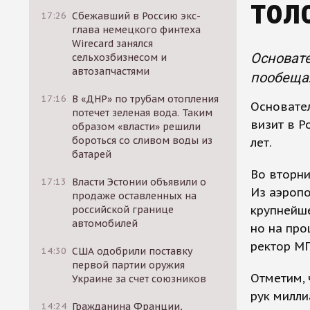
тол
17:26
Сбежавший в Россию экс-
глава немецкого финтеха
Wirecard занялся
Основате
сельхозбизнесом и
автозапчастями
пообещал
17:16
В «ДНР» по трубам отопления
Основател
потечет зеленая вода. Таким
визит в Р
образом «власти» решили
бороться со сливом воды из
лет.
батарей
Во вторни
17:13
Власти Эстонии объявили о
Из аэропо
продаже оставленных на
крупнейше
российской границе
автомобилей
но на про
ректор МГ
14:30
США одобрили поставку
первой партии оружия
Отметим,
Украине за счет союзников
рук милли
14:24
Гражданина Франции,