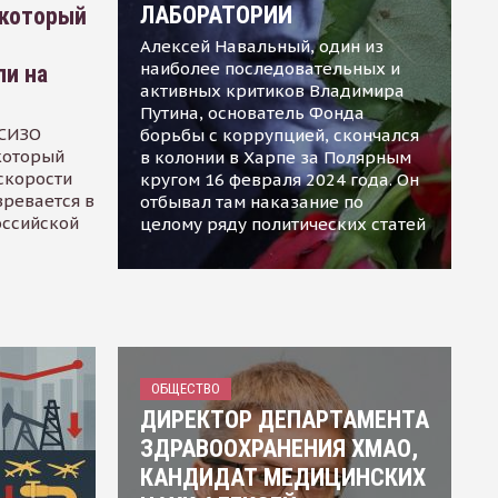
ЛАБОРАТОРИИ
 который
Алексей Навальный, один из
наиболее последовательных и
ли на
активных критиков Владимира
Путина, основатель Фонда
 СИЗО
борьбы с коррупцией, скончался
 который
в колонии в Харпе за Полярным
скорости
кругом 16 февраля 2024 года. Он
зревается в
отбывал там наказание по
оссийской
целому ряду политических статей
ОБЩЕСТВО
ДИРЕКТОР ДЕПАРТАМЕНТА
ЗДРАВООХРАНЕНИЯ ХМАО,
КАНДИДАТ МЕДИЦИНСКИХ