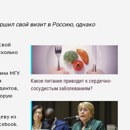
ршил свой визит в Россию, однако
свой
сколько
ами МГУ.
а
Какое питание приводит к сердечно-
дентов,
сосудистым заболеваниям?
торую
еву из
cebook.