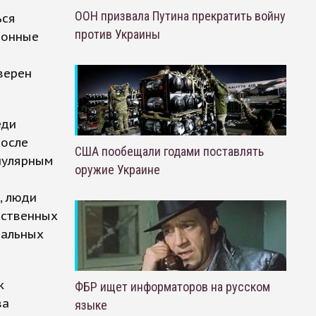
ООН призвала Путина прекратить войну
ься
против Украины
ионные
верен
еди
после
США пообещали годами поставлять
опулярным
оружие Украине
, люди
ественных
иальных
k
ФБР ищет информаторов на русском
ва
языке