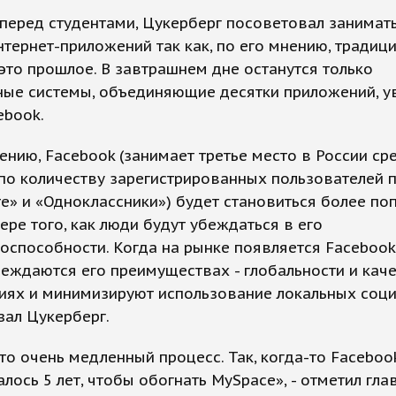
перед студентами, Цукерберг посоветовал занимат
тернет-приложений так как, по его мнению, традиц
 это прошлое. В завтрашнем дне останутся только
ные системы, объединяющие десятки приложений, у
ebook.
ению, Facebook (занимает третье место в России ср
по количеству зарегистрированных пользователей 
е» и «Одноклассники») будет становиться более п
ере того, как люди будут убеждаться в его
оспособности. Когда на рынке появляется Facebook
еждаются его преимуществах - глобальности и кач
иях и минимизируют использование локальных соц
азал Цукерберг.
то очень медленный процесс. Так, когда-то Faceboo
лось 5 лет, чтобы обогнать MySpace», - отметил гла