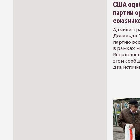
США одоб
партии о
союзник
Администр
Дональда 
партию во
в рамках м
Requirement
этом сообщ
два источн