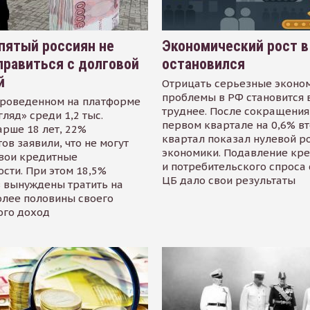
пятый россиян не
Экономический рост в
равиться с долговой
остановился
й
Отрицать серьезные эконо
проблемы в РФ становится 
проведенном на платформе
труднее. После сокращения
гляд» среди 1,2 тыс.
первом квартале на 0,6% в
арше 18 лет, 22%
квартал показал нулевой р
ов заявили, что не могут
экономики. Подавление кр
свои кредитные
и потребительского спроса
сти. При этом 18,5%
ЦБ дало свои результаты
 вынуждены тратить на
олее половины своего
ого доход