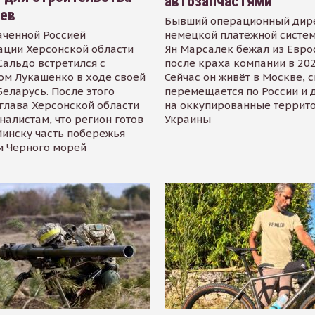
автозапчастями
иев
Бывший операционный дир
аченной Россией
немецкой платёжной систем
ации Херсонской области
Ян Марсалек бежал из Евр
альдо встретился с
после краха компании в 202
ом Лукашенко в ходе своей
Сейчас он живёт в Москве, 
Беларусь. После этого
перемещается по России и 
глава Херсонской области
на оккупированные террит
налистам, что регион готов
Украины
инску часть побережья
и Черного морей