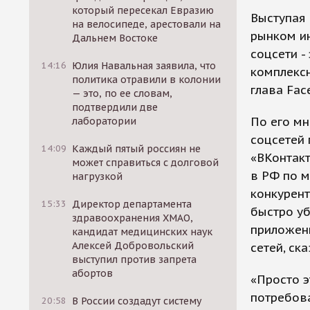
который пересекал Евразию
Выступая 
на велосипеде, арестовали на
рынком ин
Дальнем Востоке
соцсети -
14:16
Юлия Навальная заявила, что
комплекс
политика отравили в колонии
глава Fac
— это, по ее словам,
подтвердили две
По его мн
лаборатории
соцсетей 
14:09
Каждый пятый россиян не
«ВКонтакт
может справиться с долговой
в РФ по м
нагрузкой
конкурент
15:33
Директор департамента
быстро уб
здравоохранения ХМАО,
приложен
кандидат медицинских наук
Алексей Добровольский
сетей, ск
выступил против запрета
абортов
«Просто э
потребова
20:58
В России создадут систему