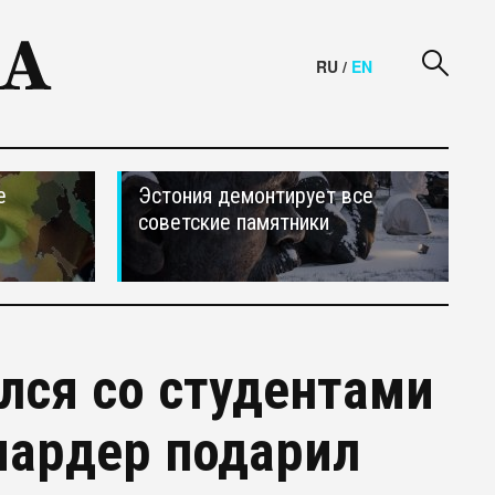
RU
/
EN
е
Эстония демонтирует все
советские памятники
лся со студентами
иардер подарил