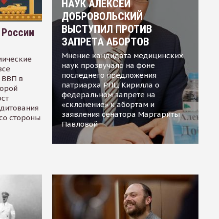
НАУК АЛЕКСЕЙ
ДОБРОВОЛЬСКИЙ
ВЫСТУПИЛ ПРОТИВ
 России
ЗАПРЕТА АБОРТОВ
Мнение кандидата медицинских
мические
наук прозвучало на фоне
все
последнего предложения
 ВВП в
патриарха РПЦ Кирилла о
торой
федеральном запрете на
ост
«склонение» к абортам и
едитования
заявления сенатора Маргариты
 со стороны
Павловой