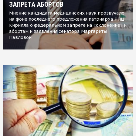
ЗАПРЕТА АБОРТОВ
Мнение кандидата медицинских наук прозвучало
на фоне последнего предложения патриарха РПЦ
Кирилла о федеральном запрете на «склонение» к
абортам и заявления сенатора Маргариты
Павловой