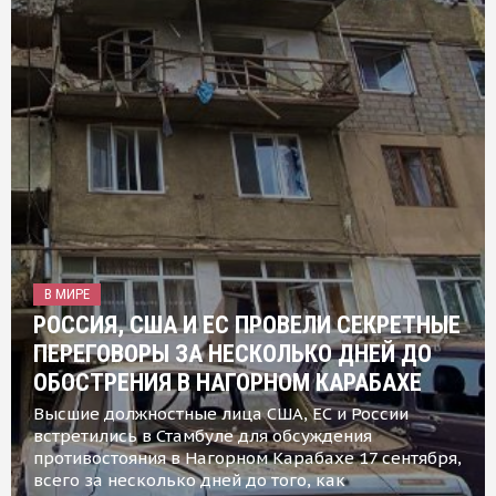
В МИРЕ
РОССИЯ, США И ЕС ПРОВЕЛИ СЕКРЕТНЫЕ
ПЕРЕГОВОРЫ ЗА НЕСКОЛЬКО ДНЕЙ ДО
ОБОСТРЕНИЯ В НАГОРНОМ КАРАБАХЕ
Высшие должностные лица США, ЕС и России
встретились в Стамбуле для обсуждения
противостояния в Нагорном Карабахе 17 сентября,
всего за несколько дней до того, как