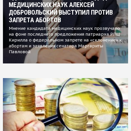
МЕДИЦИНСКИХ НАУК АЛЕКСЕЙ
ДОБРОВОЛЬСКИЙ ВЫСТУПИЛ ПРОТИВ
ЗАПРЕТА АБОРТОВ
Мнение кандидата медицинских наук прозвучало
на фоне последнего предложения патриарха РПЦ
Кирилла о федеральном запрете на «склонение» к
абортам и заявления сенатора Маргариты
Павловой