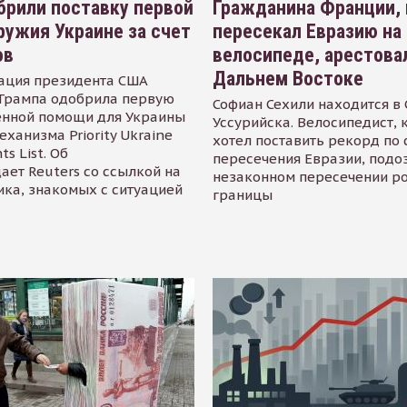
рили поставку первой
Гражданина Франции,
ружия Украине за счет
пересекал Евразию на
ов
велосипеде, арестова
Дальнем Востоке
ация президента США
Трампа одобрила первую
Софиан Сехили находится в
енной помощи для Украины
Уссурийска. Велосипедист,
еханизма Priority Ukraine
хотел поставить рекорд по 
s List. Об
пересечения Евразии, подо
ает Reuters со ссылкой на
незаконном пересечении р
ика, знакомых с ситуацией
границы