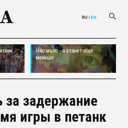
RU
/
EN
ятник
Нас мало - а станет еще
меньше
ь за задержание
мя игры в петанк