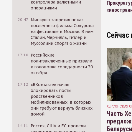
контроля за валютными
Прокуратур
операциями
«иностранн
20:47
Минкульт запретил показ
последнего фильма Сокурова
на фестивале в Москве. В нем
Сейчас 
Сталин, Черчилль, Гитлер и
Муссолини спорят о жизни
17:10
Российские
политзаключенные призвали
к голодовке солидарности 30
октября
17:12
«ВКонтакте» начал
блокировать посты
родственников
мобилизованных, в которых
ХЕРСОНСКАЯ О
они требуют вернуть близких
Часть Хе
домой
предлож
14:11
Россия, США и ЕС провели
Беларуси
секретные переговоры за