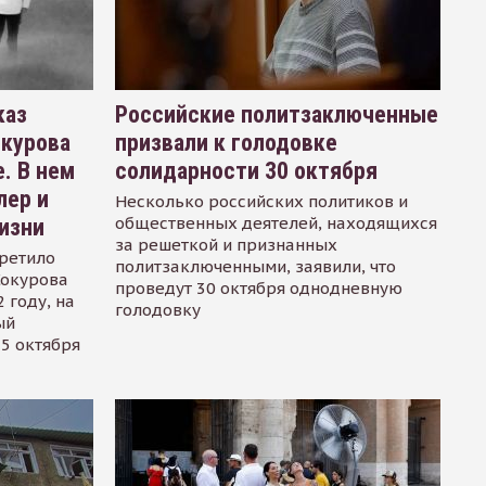
каз
Российские политзаключенные
окурова
призвали к голодовке
. В нем
солидарности 30 октября
лер и
Несколько российских политиков и
общественных деятелей, находящихся
изни
за решеткой и признанных
ретило
политзаключенными, заявили, что
Сокурова
проведут 30 октября однодневную
 году, на
голодовку
ый
15 октября