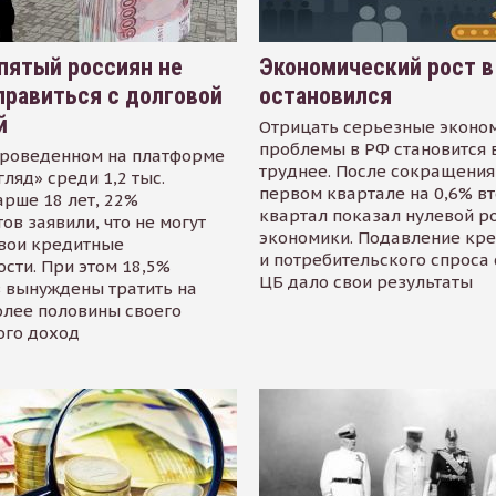
пятый россиян не
Экономический рост в
равиться с долговой
остановился
й
Отрицать серьезные эконо
проблемы в РФ становится 
проведенном на платформе
труднее. После сокращения
гляд» среди 1,2 тыс.
первом квартале на 0,6% в
арше 18 лет, 22%
квартал показал нулевой р
ов заявили, что не могут
экономики. Подавление кр
свои кредитные
и потребительского спроса
сти. При этом 18,5%
ЦБ дало свои результаты
 вынуждены тратить на
олее половины своего
ого доход