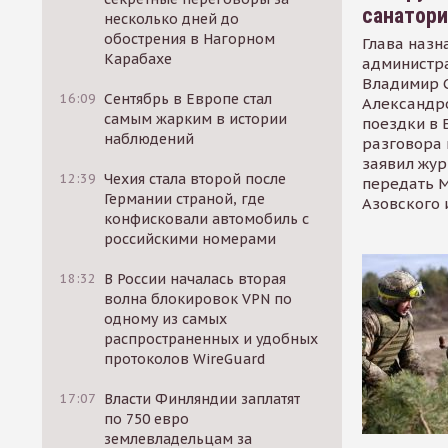
санатор
несколько дней до
обострения в Нагорном
Глава назн
Карабахе
администр
Владимир С
16:09
Сентябрь в Европе стал
Александр
самым жарким в истории
поездки в 
наблюдений
разговора 
заявил жур
12:39
Чехия стала второй после
передать М
Германии страной, где
Азовского 
конфисковали автомобиль с
российскими номерами
18:32
В России началась вторая
волна блокировок VPN по
одному из самых
распространенных и удобных
протоколов WireGuard
17:07
Власти Финляндии заплатят
по 750 евро
землевладельцам за