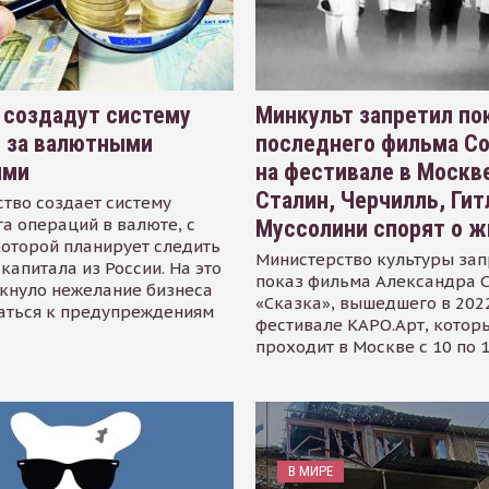
 создадут систему
Минкульт запретил по
я за валютными
последнего фильма С
ями
на фестивале в Москве
Сталин, Черчилль, Гит
тво создает систему
а операций в валюте, с
Муссолини спорят о ж
оторой планирует следить
Министерство культуры зап
капитала из России. На это
показ фильма Александра 
кнуло нежелание бизнеса
«Сказка», вышедшего в 2022
аться к предупреждениям
фестивале КАРО.Арт, котор
проходит в Москве с 10 по 
В МИРЕ