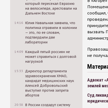
В «Агоре»
который пересекал Евразию
Помещенко
на велосипеде, арестовали на
сообщил, 
Дальнем Востоке
проведена
14:16
Юлия Навальная заявила, что
принудите
политика отравили в колонии
вызвать 
— это, по ее словам,
подтвердили две
администр
лаборатории
Правозащи
14:09
Каждый пятый россиян не
не получа
может справиться с долговой
нагрузкой
Матери
15:33
Директор департамента
здравоохранения ХМАО,
Адвокат «А
кандидат медицинских наук
землей ме
Алексей Добровольский
выступил против запрета
Суд ликвид
абортов
юридичес
20:58
В России создадут систему