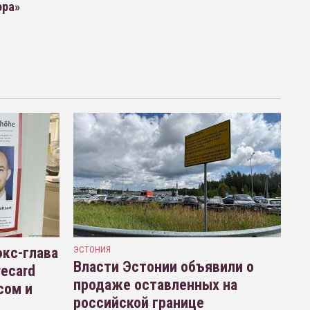
ора»
кс-глава
ЭСТОНИЯ
Власти Эстонии объявили о
recard
продаже оставленных на
сом и
российской границе