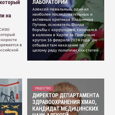
ЛАБОРАТОРИИ
 который
Алексей Навальный, один из
наиболее последовательных и
ли на
активных критиков Владимира
Путина, основатель Фонда
 СИЗО
борьбы с коррупцией, скончался
 который
в колонии в Харпе за Полярным
скорости
кругом 16 февраля 2024 года. Он
зревается в
отбывал там наказание по
оссийской
целому ряду политических статей
ОБЩЕСТВО
ДИРЕКТОР ДЕПАРТАМЕНТА
ЗДРАВООХРАНЕНИЯ ХМАО,
КАНДИДАТ МЕДИЦИНСКИХ