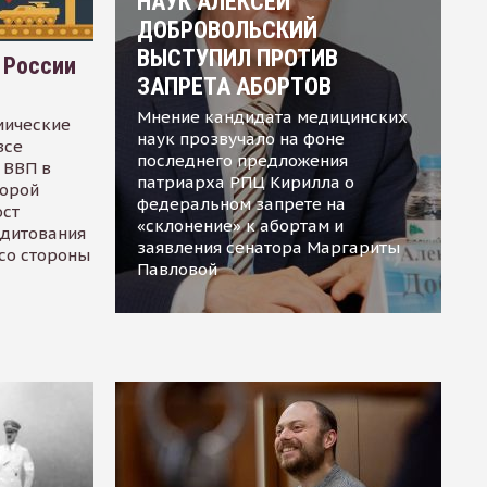
НАУК АЛЕКСЕЙ
ДОБРОВОЛЬСКИЙ
ВЫСТУПИЛ ПРОТИВ
 России
ЗАПРЕТА АБОРТОВ
Мнение кандидата медицинских
мические
наук прозвучало на фоне
все
последнего предложения
 ВВП в
патриарха РПЦ Кирилла о
торой
федеральном запрете на
ост
«склонение» к абортам и
едитования
заявления сенатора Маргариты
 со стороны
Павловой