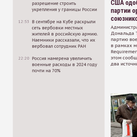
США одоб
разрешение строить
партии о
укрепления у границы России
союзник
12:53
В сентябре на Кубе раскрыли
Администр
сеть вербовки местных
Дональда 
жителей в российскую армию.
партию во
Наемники рассказали, что их
в рамках м
вербовал сотрудник РАН
Requirement
этом сообщ
22:20
Россия намерена увеличить
два источн
военные расходы в 2024 году
почти на 70%