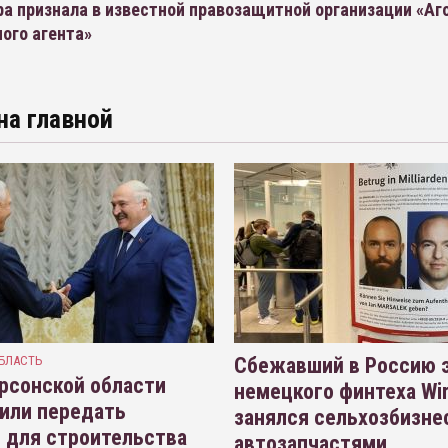
а признала в известной правозащитной организации «Аг
ого агента»
на главной
БЛАСТЬ
Сбежавший в Россию э
рсонской области
немецкого финтеха Wi
или передать
занялся сельхозбизне
 для строительства
автозапчастями