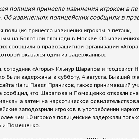
кая полиция принесла извинения игрокам в п
. Об извинениях полицейских сообщили в пра
я полиция принесла извинения игрокам в петанк,
ным на Болотной площади в Москве. Об извинения
их сообщили в правозащитной организации «Агора
оторой оказался один из задержанных.
 сотрудник «Агоры» Ильнур Шарапов и геодезист Н
 были задержаны в субботу, 4 августа. Бывший гл
сайта ria.ru Павел Пряников, также принимавший уч
да сообщил, что Шарапова и Помещенко отвезли сна
анка», а затем на наркотическое освидетельствова
ейские заподозрили игроков в употреблении наркот
более чем 10 игроков полицейские задержали тольк
 и Помещенко.