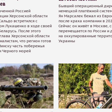
иев
Бывший операционный дир
аченной Россией
немецкой платёжной систем
ации Херсонской области
Ян Марсалек бежал из Евр
альдо встретился с
после краха компании в 202
ом Лукашенко в ходе своей
Сейчас он живёт в Москве, 
Беларусь. После этого
перемещается по России и 
глава Херсонской области
на оккупированные террит
налистам, что регион готов
Украины
инску часть побережья
и Черного морей