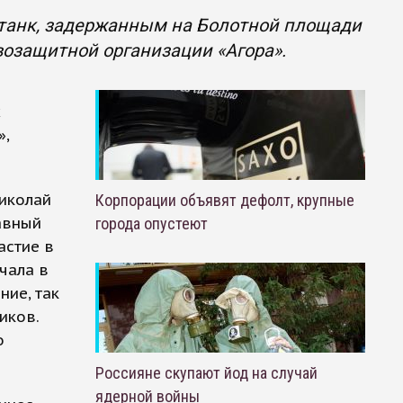
етанк, задержанным на Болотной площади
возащитной организации «Агора».
х
»,
иколай
Корпорации объявят дефолт, крупные
авный
города опустеют
астие в
чала в
ние, так
иков.
о
Россияне скупают йод на случай
ядерной войны