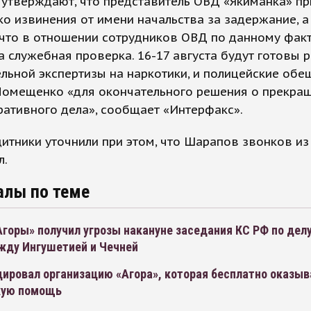
 утверждают, что представитель ОВД «Якиманка» пр
 извинения от имени начальства за задержание, а
что в отношении сотрудников ОВД по данному факт
 служебная проверка. 16-17 августа будут готовы 
льной экспертизы на наркотики, и полицейские обе
Помещенко «для окончательного решения о прекра
ативного дела», сообщает «Интерфакс».
тники уточнили при этом, что Шарапов звонков из
л.
алы по теме
горы» получил угрозы накануне заседания КС РФ по дел
жду Ингушетией и Чечней
ировал организацию «Агора», которая бесплатно оказыв
кую помощь