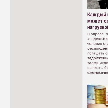
Каждый 
может сп
нагрузко
В опросе, 
«Яндекс.Вз
человек ст
респондент
погашать 
задолженно
заемщиков
выплаты б
ежемесячн