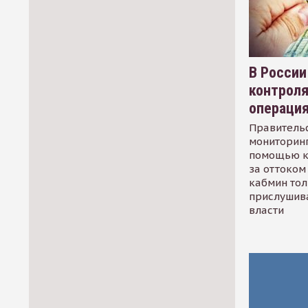
В России
контрол
операци
Правительс
мониторинг
помощью к
за оттоком 
кабмин тол
прислушив
власти