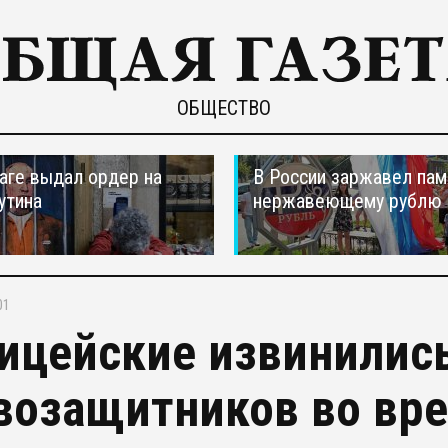
ОБЩЕСТВО
ааге выдал ордер на
В России заржавел пам
утина
нержавеющему рублю
01
ицейские извинилис
возащитников во вре