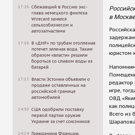
17:26
Сбежавший в Россию экс-
Российс
глава немецкого финтеха
в Москве
Wirecard занялся
сельхозбизнесом и
Российска
автозапчастями
задержан
17:16
В «ДНР» по трубам отопления
полицейск
потечет зеленая вода. Таким
юристом к
образом «власти» решили
бороться со сливом воды из
Напомним,
батарей
Помещенко
17:13
Власти Эстонии объявили о
редактор 
продаже оставленных на
игре, тог
российской границе
автомобилей
ОВД «Яким
как полиц
14:30
США одобрили поставку
Всего из 
первой партии оружия
Шарапова
Украине за счет союзников
14:24
Гражданина Франции,