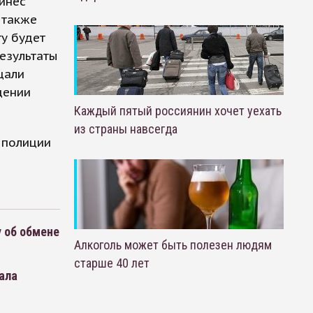
инес
 также
у будет
результаты
щали
щении
Каждый пятый россиянин хочет уехать
из страны навсегда
 полиции
у об обмене
Алкоголь может быть полезен людям
старше 40 лет
ала