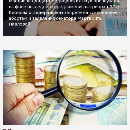
Мнение кандидата медицинских наук прозвучало
на фоне последнего предложения патриарха РПЦ
Кирилла о федеральном запрете на «склонение» к
абортам и заявления сенатора Маргариты
Павловой