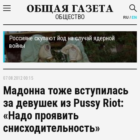
ОБЩЕСТВО
RU
/
EN
Россияне скупают йод на случай ядерной
войны
07.08.2012 00:15
Мадонна тоже вступилась
за девушек из Pussy Riot:
«Надо проявить
снисходительность»