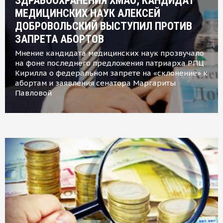
ЗДРАВООХРАНЕНИЯ ХМАО, КАНДИДАТ
МЕДИЦИНСКИХ НАУК АЛЕКСЕЙ
ДОБРОВОЛЬСКИЙ ВЫСТУПИЛ ПРОТИВ
ЗАПРЕТА АБОРТОВ
Мнение кандидата медицинских наук прозвучало
на фоне последнего предложения патриарха РПЦ
Кирилла о федеральном запрете на «склонение» к
абортам и заявления сенатора Маргариты
Павловой