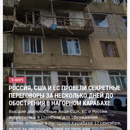
В МИРЕ
РОССИЯ, США И ЕС ПРОВЕЛИ СЕКРЕТНЫЕ
ПЕРЕГОВОРЫ ЗА НЕСКОЛЬКО ДНЕЙ ДО
ОБОСТРЕНИЯ В НАГОРНОМ КАРАБАХЕ
Высшие должностные лица США, ЕС и России
встретились в Стамбуле для обсуждения
противостояния в Нагорном Карабахе 17 сентября,
всего за несколько дней до того, как