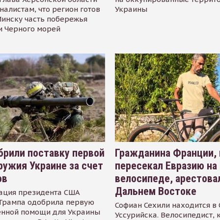
налистам, что регион готов
Украины
инску часть побережья
и Черного морей
рили поставку первой
Гражданина Франции,
ружия Украине за счет
пересекал Евразию на
ов
велосипеде, арестова
Дальнем Востоке
ация президента США
Трампа одобрила первую
Софиан Сехили находится в
енной помощи для Украины
Уссурийска. Велосипедист,