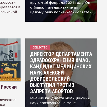
скорости
кругом 16 февраля 2024 года. Он
зревается в
отбывал там наказание по
оссийской
целому ряду политических статей
ОБЩЕСТВО
ДИРЕКТОР ДЕПАРТАМЕНТА
ЗДРАВООХРАНЕНИЯ ХМАО,
КАНДИДАТ МЕДИЦИНСКИХ
НАУК АЛЕКСЕЙ
ДОБРОВОЛЬСКИЙ
ВЫСТУПИЛ ПРОТИВ
 России
ЗАПРЕТА АБОРТОВ
Мнение кандидата медицинских
мические
наук прозвучало на фоне
все