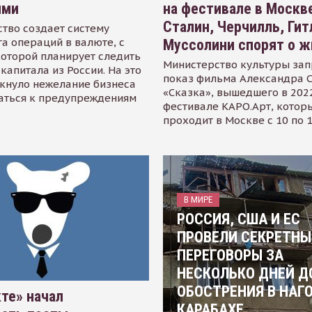
ями
на фестивале в Москве
Сталин, Черчилль, Гит
тво создает систему
а операций в валюте, с
Муссолини спорят о ж
оторой планирует следить
Министерство культуры зап
капитала из России. На это
показ фильма Александра 
кнуло нежелание бизнеса
«Сказка», вышедшего в 2022
аться к предупреждениям
фестивале КАРО.Арт, котор
проходит в Москве с 10 по 
В МИРЕ
РОССИЯ, США И ЕС
ПРОВЕЛИ СЕКРЕТНЫ
ПЕРЕГОВОРЫ ЗА
НЕСКОЛЬКО ДНЕЙ Д
ОБОСТРЕНИЯ В НАГ
те» начал
КАРАБАХЕ