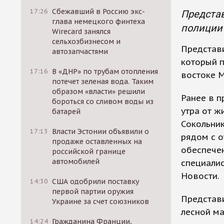
17:26
Сбежавший в Россию экс-
Представ
глава немецкого финтеха
полиции 
Wirecard занялся
сельхозбизнесом и
Представи
автозапчастями
который п
17:16
В «ДНР» по трубам отопления
востоке 
потечет зеленая вода. Таким
образом «власти» решили
Ранее в п
бороться со сливом воды из
утра от ж
батарей
Сокольник
17:13
Власти Эстонии объявили о
рядом с о
продаже оставленных на
обеспечен
российской границе
автомобилей
специалис
Новости.
14:30
США одобрили поставку
первой партии оружия
Представи
Украине за счет союзников
лесной ма
14:24
Гражданина Франции,