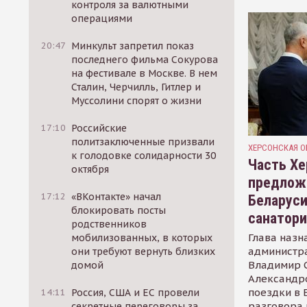
контроля за валютными
операциями
20:47
Минкульт запретил показ
последнего фильма Сокурова
на фестивале в Москве. В нем
Сталин, Черчилль, Гитлер и
Муссолини спорят о жизни
17:10
Российские
политзаключенные призвали
ХЕРСОНСКАЯ О
к голодовке солидарности 30
Часть Хе
октября
предлож
17:12
«ВКонтакте» начал
Беларуси
блокировать посты
санатор
родственников
Глава назн
мобилизованных, в которых
администр
они требуют вернуть близких
Владимир С
домой
Александр
поездки в 
14:11
Россия, США и ЕС провели
разговора 
секретные переговоры за