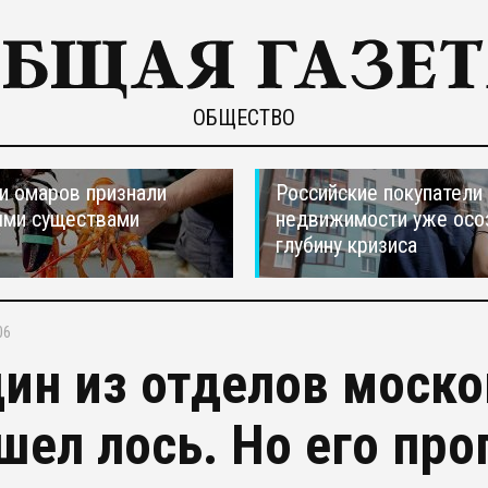
ОБЩЕСТВО
и омаров признали
Российские покупатели
ыми существами
недвижимости уже осо
глубину кризиса
06
дин из отделов моск
шел лось. Но его про