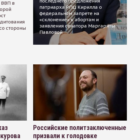
последнего предложения
 ВВП в
патриарха РПЦ Кирилла о
торой
федеральном запрете на
ост
«склонение» к абортам и
едитования
заявления сенатора Маргариты
 со стороны
Павловой
каз
Российские политзаключенные
окурова
призвали к голодовке