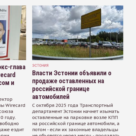
кс-глава
ЭСТОНИЯ
Власти Эстонии объявили о
recard
продаже оставленных на
сом и
российской границе
автомобилей
ектор
ы Wirecard
С октября 2025 года Транспортный
осоюза
департамент Эстонии начнет изымать
0 году.
оставленные на парковке возле КПП
свободно
на российской границе автомобили, а
даже ездит
потом - если их законные владельцы
ории
не объявятся через месяц - продавать.