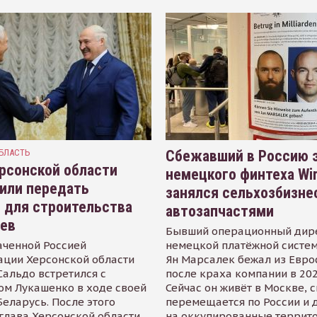
БЛАСТЬ
Сбежавший в Россию э
рсонской области
немецкого финтеха Wi
или передать
занялся сельхозбизне
 для строительства
автозапчастями
иев
Бывший операционный дир
аченной Россией
немецкой платёжной систем
ации Херсонской области
Ян Марсалек бежал из Евр
альдо встретился с
после краха компании в 202
ом Лукашенко в ходе своей
Сейчас он живёт в Москве, 
Беларусь. После этого
перемещается по России и 
глава Херсонской области
на оккупированные террит