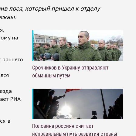
ив лося, который пришел к отделу
осквы.
я,
ному на
с раннего
Срочников в Украину отправляют
ился
обманным путем
иезда
щает РИА
ся в
Половина россиян считает
неправильным путь развития страны