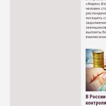
«Яндекс.Вз
человек ст
респондент
погашать 
задолженно
заемщиков
выплаты б
ежемесячн
В России
контрол