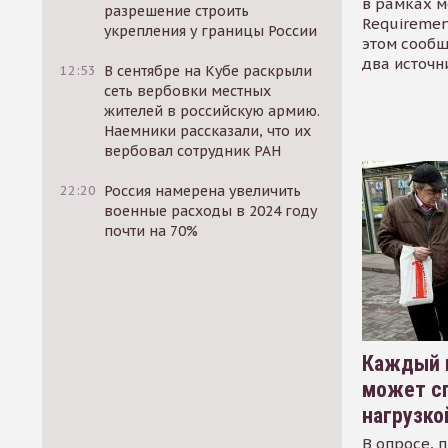
в рамках м
разрешение строить
Requirement
укрепления у границы России
этом сообщ
два источн
12:53
В сентябре на Кубе раскрыли
сеть вербовки местных
жителей в российскую армию.
Наемники рассказали, что их
вербовал сотрудник РАН
22:20
Россия намерена увеличить
военные расходы в 2024 году
почти на 70%
Каждый 
может сп
нагрузко
В опросе, 