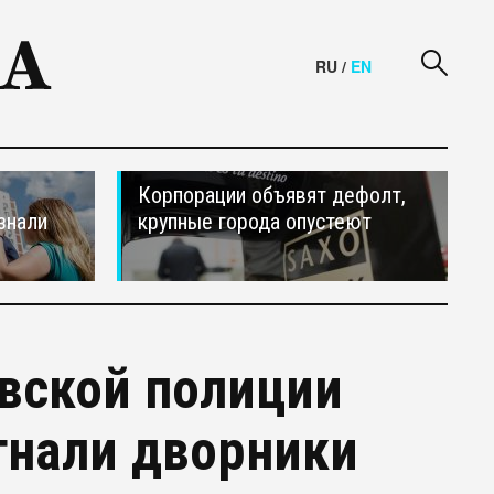
RU
/
EN
Корпорации объявят дефолт,
знали
крупные города опустеют
овской полиции
гнали дворники