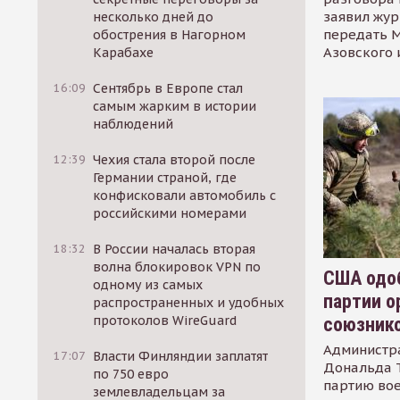
заявил жур
несколько дней до
передать М
обострения в Нагорном
Азовского 
Карабахе
16:09
Сентябрь в Европе стал
самым жарким в истории
наблюдений
12:39
Чехия стала второй после
Германии страной, где
конфисковали автомобиль с
российскими номерами
18:32
В России началась вторая
волна блокировок VPN по
США одоб
одному из самых
партии о
распространенных и удобных
протоколов WireGuard
союзник
Администр
17:07
Власти Финляндии заплатят
Дональда 
по 750 евро
партию во
землевладельцам за