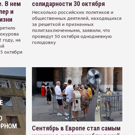
. В нем
солидарности 30 октября
лер и
Несколько российских политиков и
общественных деятелей, находящихся
изни
за решеткой и признанных
ретило
политзаключенными, заявили, что
Сокурова
проведут 30 октября однодневную
 году, на
голодовку
ый
15 октября
Е
О
ОРНОМ
Сентябрь в Европе стал самым