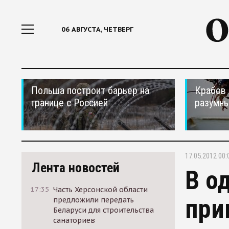
06 АВГУСТА, ЧЕТВЕРГ
Польша построит барьер на
Крабов 
границе с Россией
разумн
17.05.2012 00:
Лента новостей
В о
17:35
Часть Херсонской области
при
предложили передать
Беларуси для строительства
санаториев