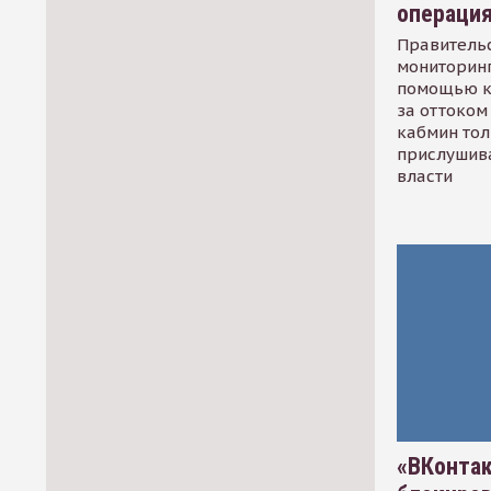
операци
Правительс
мониторинг
помощью к
за оттоком 
кабмин тол
прислушив
власти
«ВКонтак