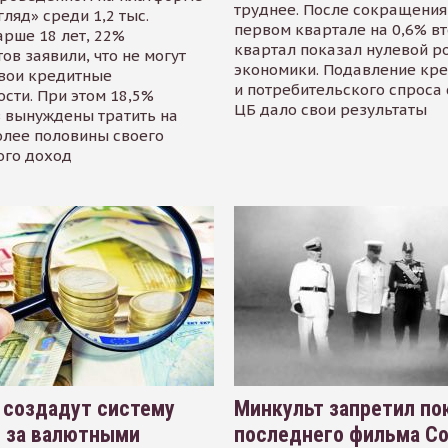
труднее. После сокращения
гляд» среди 1,2 тыс.
первом квартале на 0,6% в
арше 18 лет, 22%
квартал показал нулевой р
ов заявили, что не могут
экономики. Подавление кр
свои кредитные
и потребительского спроса
сти. При этом 18,5%
ЦБ дало свои результаты
 вынуждены тратить на
олее половины своего
ого доход
 создадут систему
Минкульт запретил по
я за валютными
последнего фильма С