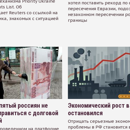
еханизма Priority Ukraine
хотел поставить рекорд по 
s List. Об
пересечения Евразии, подо
ает Reuters со ссылкой на
незаконном пересечении р
ика, знакомых с ситуацией
границы
пятый россиян не
Экономический рост в
равиться с долговой
остановился
й
Отрицать серьезные эконо
проблемы в РФ становится 
проведенном на платформе