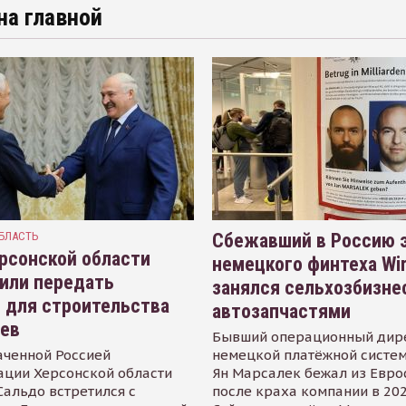
на главной
БЛАСТЬ
Сбежавший в Россию э
рсонской области
немецкого финтеха Wi
или передать
занялся сельхозбизне
 для строительства
автозапчастями
иев
Бывший операционный дир
аченной Россией
немецкой платёжной систем
ации Херсонской области
Ян Марсалек бежал из Евр
альдо встретился с
после краха компании в 202