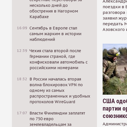
Александр
несколько дней до
поездки в 
обострения в Нагорном
разговора 
Карабахе
заявил жур
передать М
16:09
Сентябрь в Европе стал
Азовского 
самым жарким в истории
наблюдений
12:39
Чехия стала второй после
Германии страной, где
конфисковали автомобиль с
российскими номерами
18:32
В России началась вторая
волна блокировок VPN по
одному из самых
распространенных и удобных
США одоб
протоколов WireGuard
партии о
17:07
Власти Финляндии заплатят
союзник
по 750 евро
Администр
землевладельцам за