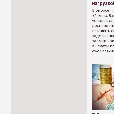
нагрузко
В опросе, 
«Яндекс.Вз
человек ст
респондент
погашать 
задолженно
заемщиков
выплаты б
ежемесячн