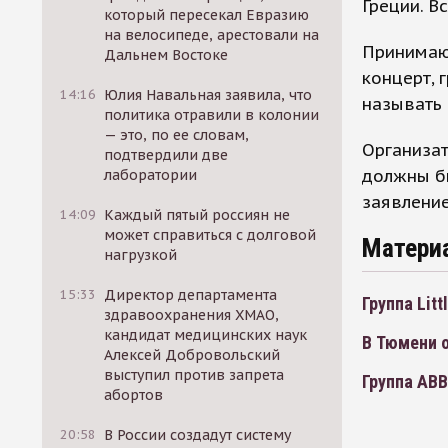
Греции. В
который пересекал Евразию
на велосипеде, арестовали на
Принимающ
Дальнем Востоке
концерт, 
14:16
Юлия Навальная заявила, что
называть 
политика отравили в колонии
— это, по ее словам,
Организат
подтвердили две
должны бы
лаборатории
заявлени
14:09
Каждый пятый россиян не
может справиться с долговой
Матери
нагрузкой
15:33
Директор департамента
Группа Lit
здравоохранения ХМАО,
кандидат медицинских наук
В Тюмени о
Алексей Добровольский
выступил против запрета
Группа ABB
абортов
20:58
В России создадут систему