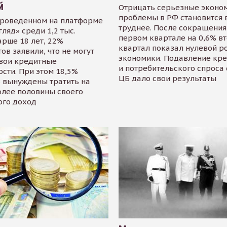
й
Отрицать серьезные эконо
проблемы в РФ становится 
проведенном на платформе
труднее. После сокращения
гляд» среди 1,2 тыс.
первом квартале на 0,6% в
арше 18 лет, 22%
квартал показал нулевой р
ов заявили, что не могут
экономики. Подавление кр
свои кредитные
и потребительского спроса
сти. При этом 18,5%
ЦБ дало свои результаты
 вынуждены тратить на
олее половины своего
ого доход