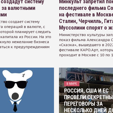
 создадут систему
Минкульт запретил по
я за валютными
последнего фильма С
ями
на фестивале в Москве
Сталин, Черчилль, Гит
тво создает систему
а операций в валюте, с
Муссолини спорят о ж
оторой планирует следить
Министерство культуры зап
капитала из России. На это
показ фильма Александра 
кнуло нежелание бизнеса
«Сказка», вышедшего в 2022
аться к предупреждениям
фестивале КАРО.Арт, котор
проходит в Москве с 10 по 
В МИРЕ
РОССИЯ, США И ЕС
ПРОВЕЛИ СЕКРЕТНЫ
ПЕРЕГОВОРЫ ЗА
НЕСКОЛЬКО ДНЕЙ Д