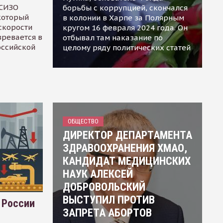
 СИЗО
борьбы с коррупцией, скончался
 который
в колонии в Харпе за Полярным
скорости
кругом 16 февраля 2024 года. Он
зревается в
отбывал там наказание по
оссийской
целому ряду политических статей
ОБЩЕСТВО
ДИРЕКТОР ДЕПАРТАМЕНТА
ЗДРАВООХРАНЕНИЯ ХМАО,
КАНДИДАТ МЕДИЦИНСКИХ
НАУК АЛЕКСЕЙ
ДОБРОВОЛЬСКИЙ
ВЫСТУПИЛ ПРОТИВ
 России
ЗАПРЕТА АБОРТОВ