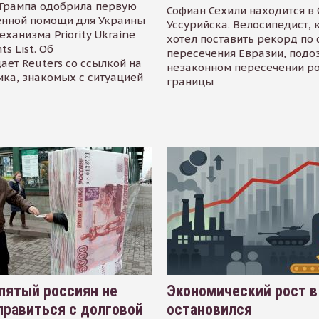
Трампа одобрила первую
Софиан Сехили находится в
енной помощи для Украины
Уссурийска. Велосипедист,
еханизма Priority Ukraine
хотел поставить рекорд по 
s List. Об
пересечения Евразии, подо
ает Reuters со ссылкой на
незаконном пересечении р
ика, знакомых с ситуацией
границы
пятый россиян не
Экономический рост в
равиться с долговой
остановился