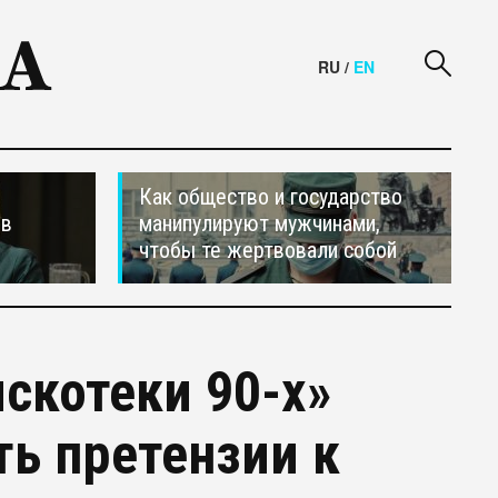
RU
/
EN
Как общество и государство
ив
манипулируют мужчинами,
чтобы те жертвовали собой
скотеки 90-х»
ть претензии к