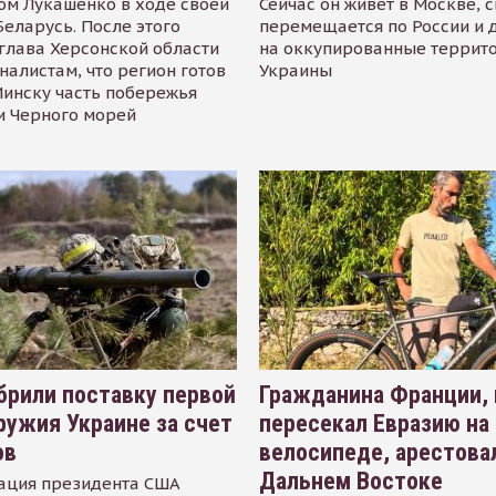
ом Лукашенко в ходе своей
Сейчас он живёт в Москве, 
Беларусь. После этого
перемещается по России и 
глава Херсонской области
на оккупированные террит
налистам, что регион готов
Украины
инску часть побережья
и Черного морей
рили поставку первой
Гражданина Франции,
ружия Украине за счет
пересекал Евразию на
ов
велосипеде, арестова
Дальнем Востоке
ация президента США