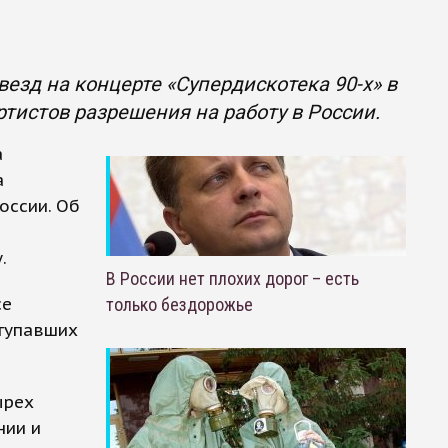
зд на концерте «Супердискотека 90-х» в
ртистов разрешения на работу в России.
а
а
оссии. Об
.
В России нет плохих дорог – есть
се
только бездорожье
ступавших
ырех
нии и