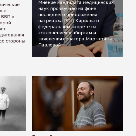
Мнение кандидата медицинских
мические
наук прозвучало на фоне
все
последнего предложения
 ВВП в
патриарха РПЦ Кирилла о
торой
федеральном запрете на
ост
«склонение» к абортам и
едитования
заявления сенатора Маргариты
 со стороны
Павловой