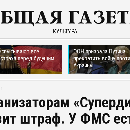
КУЛЬТУРА
испытывают все
ООН призвала Путина
страха перед будущим
прекратить войну прот
Украины
11
анизаторам «Суперди
зит штраф. У ФМС ес