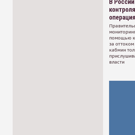
В России
контрол
операци
Правительс
мониторинг
помощью к
за оттоком 
кабмин тол
прислушив
власти