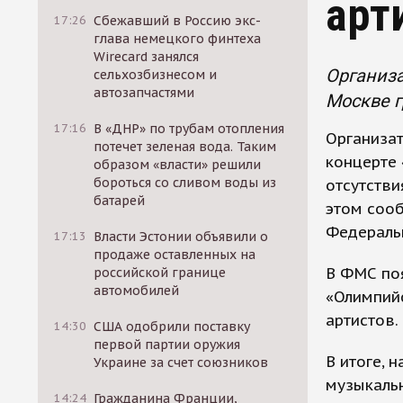
арт
17:26
Сбежавший в Россию экс-
глава немецкого финтеха
Wirecard занялся
Организа
сельхозбизнесом и
автозапчастями
Москве г
17:16
В «ДНР» по трубам отопления
Организа
потечет зеленая вода. Таким
концерте 
образом «власти» решили
бороться со сливом воды из
отсутстви
батарей
этом сооб
Федераль
17:13
Власти Эстонии объявили о
продаже оставленных на
В ФМС поя
российской границе
автомобилей
«Олимпий
артистов.
14:30
США одобрили поставку
первой партии оружия
В итоге, 
Украине за счет союзников
музыкальн
14:24
Гражданина Франции,