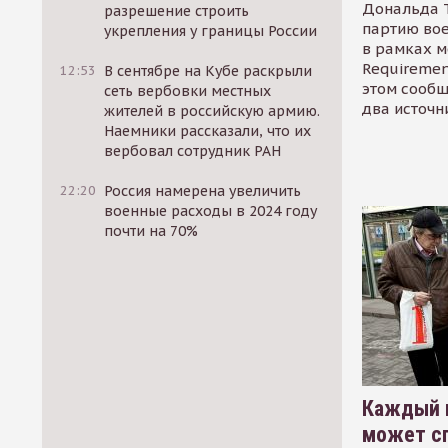
Дональда 
разрешение строить
партию во
укрепления у границы России
в рамках м
Requirement
12:53
В сентябре на Кубе раскрыли
этом сообщ
сеть вербовки местных
два источн
жителей в российскую армию.
Наемники рассказали, что их
вербовал сотрудник РАН
22:20
Россия намерена увеличить
военные расходы в 2024 году
почти на 70%
Каждый 
может сп