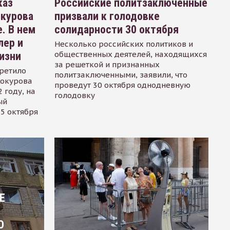
каз
Российские политзаключенные
окурова
призвали к голодовке
. В нем
солидарности 30 октября
лер и
Несколько российских политиков и
общественных деятелей, находящихся
изни
за решеткой и признанных
ретило
политзаключенными, заявили, что
Сокурова
проведут 30 октября однодневную
 году, на
голодовку
ый
15 октября
Е
О