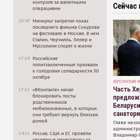
контроля за валютными
Сейчас 
операциями
20:47
Минкульт запретил показ
последнего фильма Сокурова
на фестивале в Москве. В нем
Сталин, Черчилль, Гитлер и
Муссолини спорят о жизни
17:10
Российские
политзаключенные призвали
к голодовке солидарности 30
октября
ХЕРСОНСКАЯ О
Часть Хе
17:12
«ВКонтакте» начал
блокировать посты
предлож
родственников
Беларуси
мобилизованных, в которых
санатор
они требуют вернуть близких
домой
Глава назн
администр
14:11
Россия, США и ЕС провели
Владимир С
секретные переговоры за