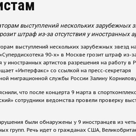
истам
торам выступлений нескольких зарубежных зве
розит штраф из-за отсутствия у иностранных а
торам выступлений нескольких зарубежных звезд н
«Супердискотека 90-х» в Москве грозит штраф из-з
я у иностранных артистов разрешения на работу в Р
щает «Интерфакс» со ссылкой на пресс-секретаря
ной миграционной службы России Залину Корнилову
снили, что после концерта 9 марта в спорткомплек
ский» сотрудники ведомства провели проверку вы
нарушения были обнаружены у 9 иностранцев из чет
ых групп. Речь идет о гражданах США, Великобрита