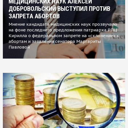
МЕДИЦИНСКИХ НАУК АЛЕКСЕЙ
ДОБРОВОЛЬСКИЙ ВЫСТУПИЛ ПРОТИВ
ЗАПРЕТА АБОРТОВ
Мнение кандидата медицинских наук прозвучало
на фоне последнего предложения патриарха РПЦ
Кирилла о федеральном запрете на «склонение» к
абортам и заявления сенатора Маргариты
Павловой