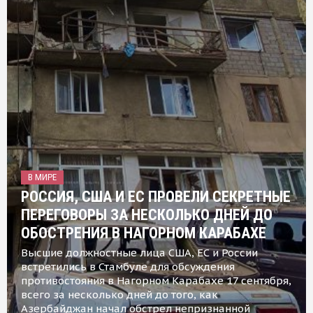
В МИРЕ
РОССИЯ, США И ЕС ПРОВЕЛИ СЕКРЕТНЫЕ
ПЕРЕГОВОРЫ ЗА НЕСКОЛЬКО ДНЕЙ ДО
ОБОСТРЕНИЯ В НАГОРНОМ КАРАБАХЕ
Высшие должностные лица США, ЕС и России
встретились в Стамбуле для обсуждения
противостояния в Нагорном Карабахе 17 сентября,
всего за несколько дней до того, как
Азербайджан начал обстрел непризнанной