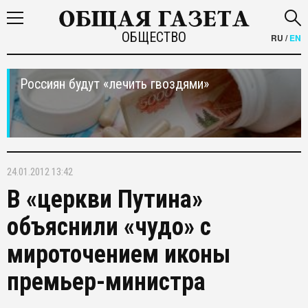
ОБЩЕСТВО
RU
/
EN
Россиян будут «лечить гвоздями»
24.01.2012 13:42
В «церкви Путина»
объяснили «чудо» с
мироточением иконы
премьер-министра