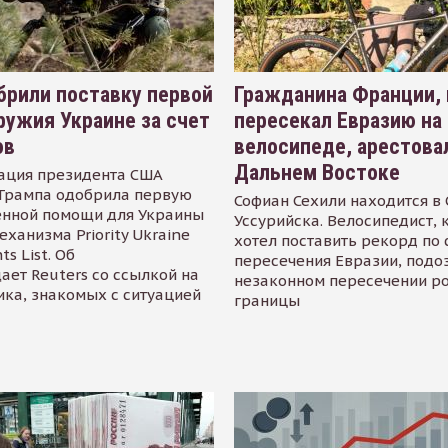
рили поставку первой
Гражданина Франции,
ружия Украине за счет
пересекал Евразию на
ов
велосипеде, арестова
Дальнем Востоке
ация президента США
Трампа одобрила первую
Софиан Сехили находится в
енной помощи для Украины
Уссурийска. Велосипедист,
еханизма Priority Ukraine
хотел поставить рекорд по 
s List. Об
пересечения Евразии, подо
ает Reuters со ссылкой на
незаконном пересечении р
ика, знакомых с ситуацией
границы