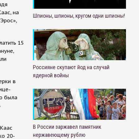
здя
аас, на
Шпионы, шпионы, кругом одни шпионы!
Эрос»,
латить 15
нуне,
или
Россияне скупают йод на случай
ядерной войны
ерки в
ице-
ю была
ь
В России заржавел памятник
 Каас
нержавеющему рублю
ко 20-