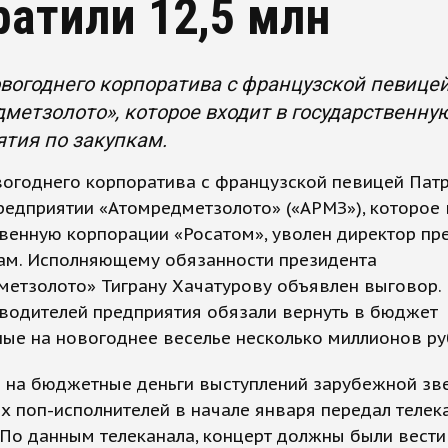
ратили 12,5 млн
вогоднего корпоратива с французской певице
метзолото», которое входит в государственну
тия по закупкам.
вогоднего корпоратива с французской певицей Пат
редприятии «Атомредметзолото» («АРМЗ»), которое 
венную корпорации «Росатом», уволен директор пр
кам. Исполняющему обязанности президента
метзолото» Тиграну Хачатурову объявлен выговор.
оводителей предприятия обязали вернуть в бюджет
ые на новогоднее веселье несколько миллионов ру
е на бюджетные деньги выступлений зарубежной зв
х поп-исполнителей в начале января передал телек
По данным телеканала, концерт должны были вести