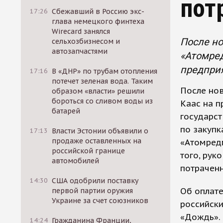
пот
17:26
Сбежавший в Россию экс-
глава немецкого финтеха
Wirecard занялся
После но
сельхозбизнесом и
автозапчастями
«Атомред
предприя
17:16
В «ДНР» по трубам отопления
потечет зеленая вода. Таким
После но
образом «власти» решили
бороться со сливом воды из
Каас на п
батарей
государст
по закуп
17:13
Власти Эстонии объявили о
продаже оставленных на
«Атомред
российской границе
того, рук
автомобилей
потраченн
14:30
США одобрили поставку
Об оплат
первой партии оружия
Украине за счет союзников
российски
«Дождь». 
14:24
Гражданина Франции,