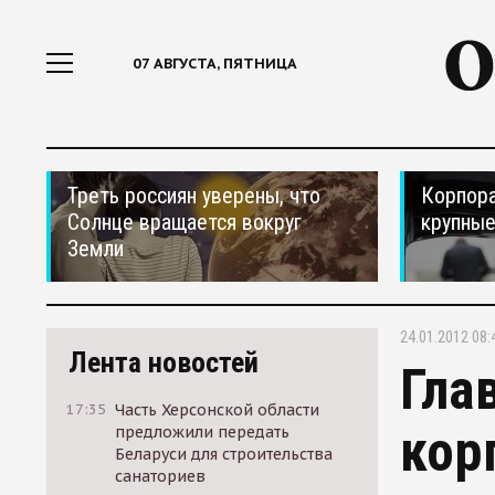
07 АВГУСТА, ПЯТНИЦА
Треть россиян уверены, что
Корпора
Солнце вращается вокруг
крупные
Земли
24.01.2012 08:
Лента новостей
Гла
17:35
Часть Херсонской области
кор
предложили передать
Беларуси для строительства
санаториев