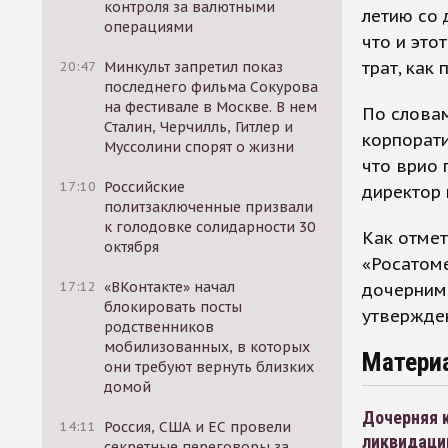
контроля за валютными
летию со 
операциями
что и это
трат, как
20:47
Минкульт запретил показ
последнего фильма Сокурова
на фестивале в Москве. В нем
По словам
Сталин, Черчилль, Гитлер и
корпорати
Муссолини спорят о жизни
что врио 
17:10
Российские
директор 
политзаключенные призвали
к голодовке солидарности 30
Как отмет
октября
«Росатом
17:12
«ВКонтакте» начал
дочерним
блокировать посты
утвержде
родственников
мобилизованных, в которых
Матери
они требуют вернуть близких
домой
Дочерняя 
14:11
Россия, США и ЕС провели
ликвидаци
секретные переговоры за