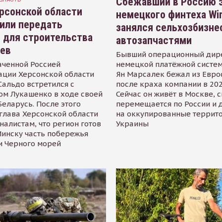
Сбежавший в Россию э
рсонской области
немецкого финтеха Wi
или передать
занялся сельхозбизне
 для строительства
автозапчастями
иев
Бывший операционный дир
аченной Россией
немецкой платёжной систем
ации Херсонской области
Ян Марсалек бежал из Евр
альдо встретился с
после краха компании в 202
ом Лукашенко в ходе своей
Сейчас он живёт в Москве, 
Беларусь. После этого
перемещается по России и 
глава Херсонской области
на оккупированные террит
налистам, что регион готов
Украины
инску часть побережья
и Черного морей