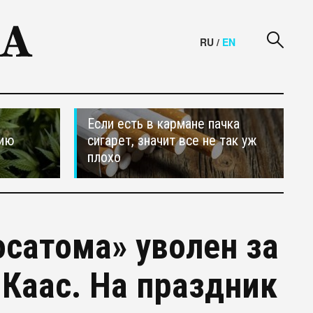
RU
/
EN
Если есть в кармане пачка
сию
сигарет, значит все не так уж
плохо
осатома» уволен за
 Каас. На праздник