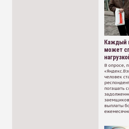
Каждый 
может сп
нагрузко
В опросе, 
«Яндекс.Вз
человек ст
респондент
погашать 
задолженно
заемщиков
выплаты б
ежемесячн