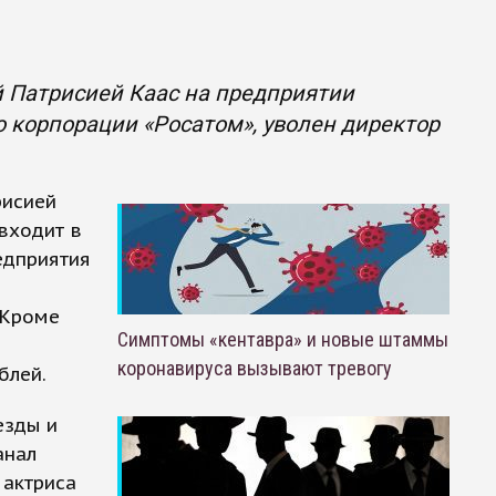
й Патрисией Каас на предприятии
ю корпорации «Росатом», уволен директор
рисией
входит в
едприятия
 Кроме
Симптомы «кентавра» и новые штаммы
коронавируса вызывают тревогу
блей.
езды и
анал
 актриса