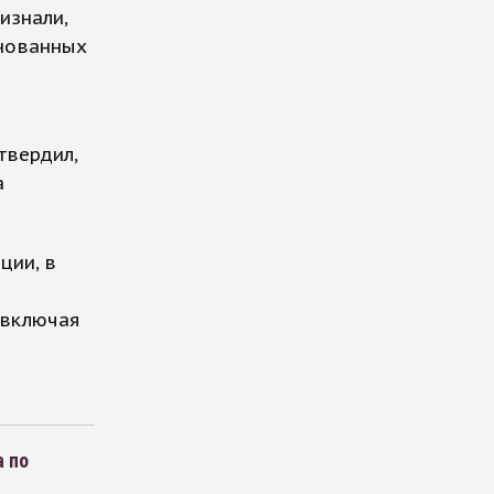
изнали,
снованных
а
твердил,
а
ции, в
 включая
 по