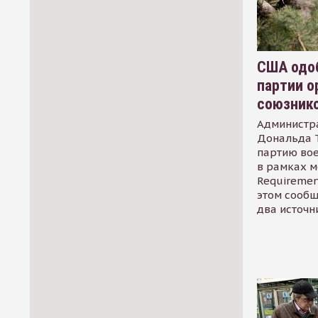
США одоб
партии о
союзник
Администр
Дональда 
партию во
в рамках м
Requirement
этом сообщ
два источн