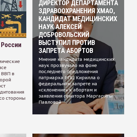
ДИРЕКТОР ДЕПАРТАМЕНТА
ЗДРАВООХРАНЕНИЯ ХМАО,
КАНДИДАТ МЕДИЦИНСКИХ
НАУК АЛЕКСЕЙ
ДОБРОВОЛЬСКИЙ
ВЫСТУПИЛ ПРОТИВ
 России
ЗАПРЕТА АБОРТОВ
Мнение кандидата медицинских
мические
наук прозвучало на фоне
все
последнего предложения
 ВВП в
патриарха РПЦ Кирилла о
торой
федеральном запрете на
ост
«склонение» к абортам и
едитования
заявления сенатора Маргариты
 со стороны
Павловой