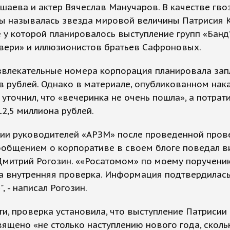
шаева и актер Вячеслав Манучаров. В качестве гво
ы называлась звезда мировой величины Патрисия К
 у которой планировалось выступление групп «Банд’
Звери» и иллюзионистов братьев Сафроновых.
звлекательные номера корпорация планировала зап
 рублей. Однако в материале, опубликованном нака
 уточнил, что «вечеринка не очень пошла», а потрат
12,5 миллиона рублей.
нии руководителей «АРЗМ» после проведенной пров
ообщением о корпоративе в своем блоге поведал в
Дмитрий Рогозин. ««Росатомом» по моему поручени
а внутренняя проверка. Информация подтвердилас
, - написал Рогозин.
ти, проверка установила, что выступление Патрисии
ящено «не столько наступлению нового года, сколь