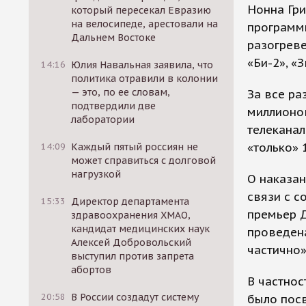
Нонна Гри
который пересекал Евразию
на велосипеде, арестовали на
программ
Дальнем Востоке
разогреве
«Би-2», «
14:16
Юлия Навальная заявила, что
политика отравили в колонии
— это, по ее словам,
За все ра
подтвердили две
миллионов
лаборатории
телеканал
«только» 
14:09
Каждый пятый россиян не
может справиться с долговой
нагрузкой
О наказа
связи с с
15:33
Директор департамента
премьер 
здравоохранения ХМАО,
кандидат медицинских наук
проведен
Алексей Добровольский
частично»"
выступил против запрета
абортов
В частнос
20:58
В России создадут систему
было посв