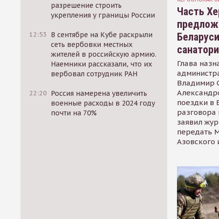
разрешение строить
Часть Хе
укрепления у границы России
предлож
12:53
В сентябре на Кубе раскрыли
Беларуси
сеть вербовки местных
санатор
жителей в российскую армию.
Глава назн
Наемники рассказали, что их
администр
вербовал сотрудник РАН
Владимир С
Александр
22:20
Россия намерена увеличить
поездки в 
военные расходы в 2024 году
разговора 
почти на 70%
заявил жур
передать М
Азовского 