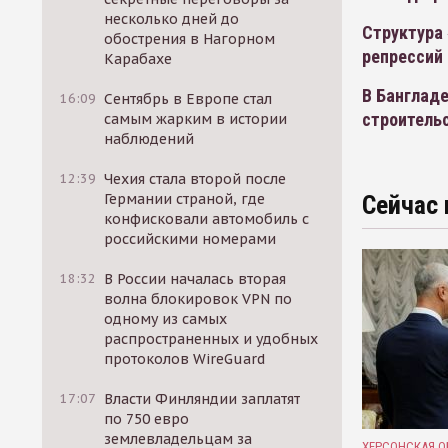
несколько дней до
Структура 
обострения в Нагорном
репрессий
Карабахе
В Банглад
16:09
Сентябрь в Европе стал
строитель
самым жарким в истории
наблюдений
12:39
Чехия стала второй после
Германии страной, где
Сейчас 
конфисковали автомобиль с
российскими номерами
18:32
В России началась вторая
волна блокировок VPN по
одному из самых
распространенных и удобных
протоколов WireGuard
17:07
Власти Финляндии заплатят
по 750 евро
землевладельцам за
ХЕРСОНСКАЯ О