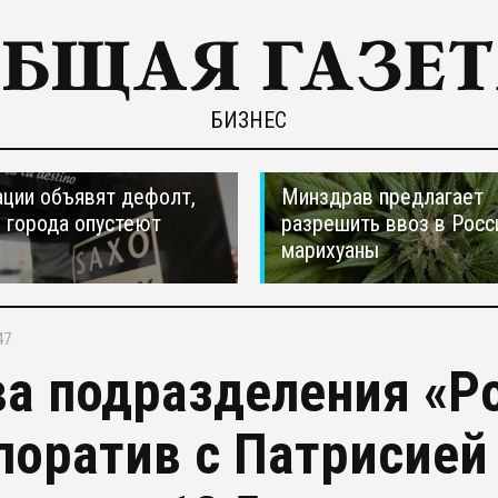
БИЗНЕС
ции объявят дефолт,
Минздрав предлагает
 города опустеют
разрешить ввоз в Рос
марихуаны
47
ва подразделения «Р
поратив с Патрисией