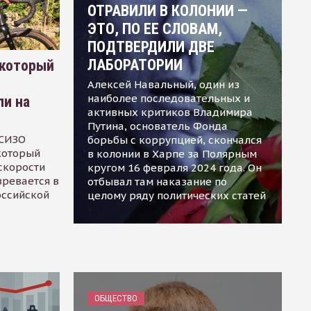
ОТРАВИЛИ В КОЛОНИИ —
ЭТО, ПО ЕЕ СЛОВАМ,
ПОДТВЕРДИЛИ ДВЕ
ЛАБОРАТОРИИ
 который
Алексей Навальный, один из
наиболее последовательных и
ли на
активных критиков Владимира
Путина, основатель Фонда
 СИЗО
борьбы с коррупцией, скончался
 который
в колонии в Харпе за Полярным
скорости
кругом 16 февраля 2024 года. Он
зревается в
отбывал там наказание по
оссийской
целому ряду политических статей
ОБЩЕСТВО