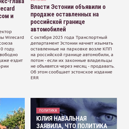
кс-глава
Власти Эстонии объявили о
recard
продаже оставленных на
сом и
российской границе
автомобилей
ектор
ы Wirecard
С октября 2025 года Транспортный
осоюза
департамент Эстонии начнет изымать
0 году.
оставленные на парковке возле КПП
свободно
на российской границе автомобили, а
даже ездит
потом - если их законные владельцы
ории
не объявятся через месяц - продавать.
Об этом сообщает эстонское издание
ERR
ПОЛИТИКА
ЮЛИЯ НАВАЛЬНАЯ
ЗАЯВИЛА, ЧТО ПОЛИТИКА