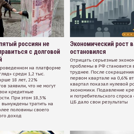
пятый россиян не
Экономический рост в
равиться с долговой
остановился
й
Отрицать серьезные эконо
проблемы в РФ становится 
проведенном на платформе
труднее. После сокращения
гляд» среди 1,2 тыс.
первом квартале на 0,6% в
арше 18 лет, 22%
квартал показал нулевой р
ов заявили, что не могут
экономики. Подавление кр
свои кредитные
и потребительского спроса
сти. При этом 18,5%
ЦБ дало свои результаты
 вынуждены тратить на
олее половины своего
ого доход