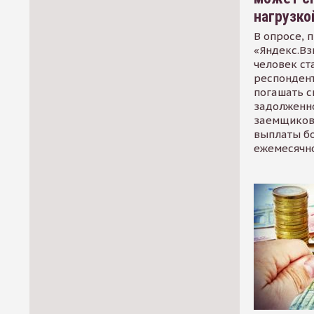
нагрузко
В опросе, 
«Яндекс.Вз
человек ст
респондент
погашать 
задолженно
заемщиков
выплаты б
ежемесячн