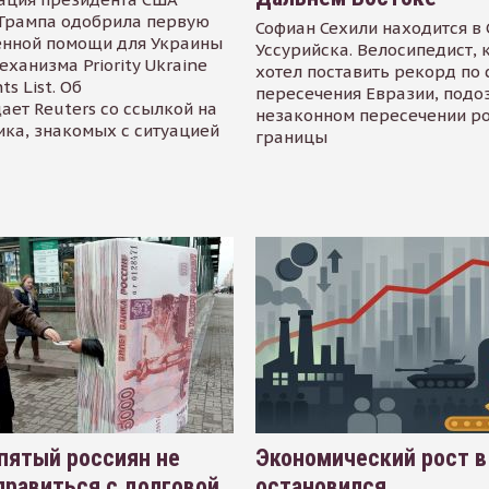
Трампа одобрила первую
Софиан Сехили находится в
енной помощи для Украины
Уссурийска. Велосипедист,
еханизма Priority Ukraine
хотел поставить рекорд по 
s List. Об
пересечения Евразии, подо
ает Reuters со ссылкой на
незаконном пересечении р
ика, знакомых с ситуацией
границы
пятый россиян не
Экономический рост в
равиться с долговой
остановился