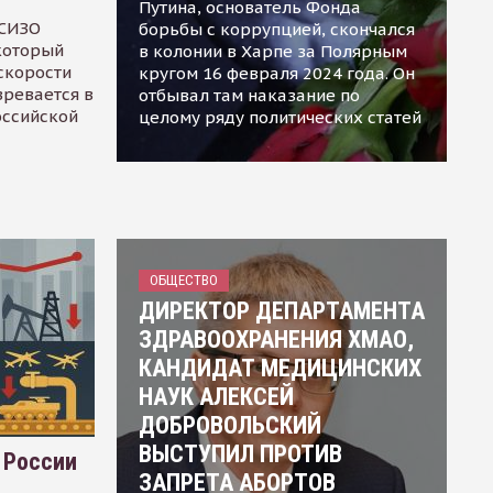
Путина, основатель Фонда
 СИЗО
борьбы с коррупцией, скончался
 который
в колонии в Харпе за Полярным
скорости
кругом 16 февраля 2024 года. Он
зревается в
отбывал там наказание по
оссийской
целому ряду политических статей
ОБЩЕСТВО
ДИРЕКТОР ДЕПАРТАМЕНТА
ЗДРАВООХРАНЕНИЯ ХМАО,
КАНДИДАТ МЕДИЦИНСКИХ
НАУК АЛЕКСЕЙ
ДОБРОВОЛЬСКИЙ
ВЫСТУПИЛ ПРОТИВ
 России
ЗАПРЕТА АБОРТОВ