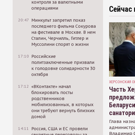
контроля за валютными
Сейчас 
операциями
20:47
Минкульт запретил показ
последнего фильма Сокурова
на фестивале в Москве. В нем
Сталин, Черчилль, Гитлер и
Муссолини спорят о жизни
17:10
Российские
политзаключенные призвали
к голодовке солидарности 30
октября
ХЕРСОНСКАЯ О
17:12
«ВКонтакте» начал
Часть Хе
блокировать посты
предлож
родственников
Беларуси
мобилизованных, в которых
они требуют вернуть близких
санатор
домой
Глава назн
администр
14:11
Россия, США и ЕС провели
Владимир С
секретные переговоры за