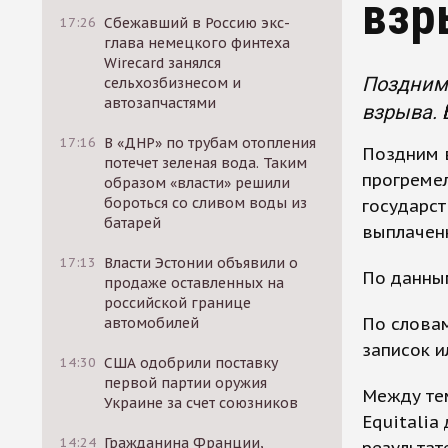
взр
17:26
Сбежавший в Россию экс-
глава немецкого финтеха
Wirecard занялся
Поздним 
сельхозбизнесом и
автозапчастями
взрыва. 
17:16
В «ДНР» по трубам отопления
Поздним в
потечет зеленая вода. Таким
прогремел
образом «власти» решили
бороться со сливом воды из
государст
батарей
выплачен
17:13
Власти Эстонии объявили о
По данным
продаже оставленных на
российской границе
По словам
автомобилей
записок и
14:30
США одобрили поставку
первой партии оружия
Между тем
Украине за счет союзников
Equitalia
14:24
Гражданина Франции,