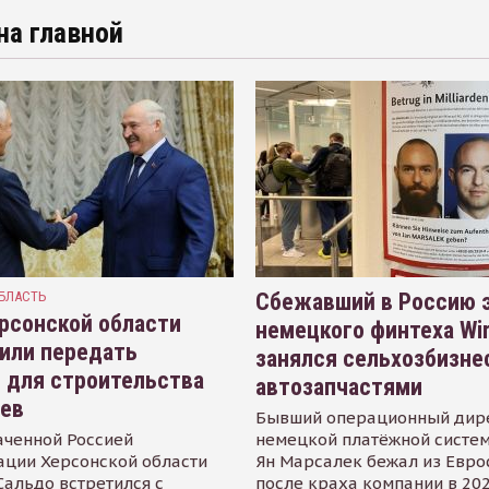
на главной
БЛАСТЬ
Сбежавший в Россию э
рсонской области
немецкого финтеха Wi
или передать
занялся сельхозбизне
 для строительства
автозапчастями
иев
Бывший операционный дир
аченной Россией
немецкой платёжной систем
ации Херсонской области
Ян Марсалек бежал из Евр
альдо встретился с
после краха компании в 202