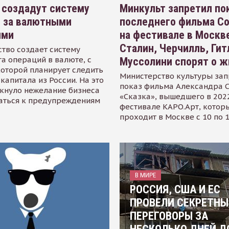
 создадут систему
Минкульт запретил по
я за валютными
последнего фильма С
ями
на фестивале в Москве
Сталин, Черчилль, Гит
тво создает систему
а операций в валюте, с
Муссолини спорят о ж
оторой планирует следить
Министерство культуры зап
капитала из России. На это
показ фильма Александра 
кнуло нежелание бизнеса
«Сказка», вышедшего в 2022
аться к предупреждениям
фестивале КАРО.Арт, котор
проходит в Москве с 10 по 
В МИРЕ
РОССИЯ, США И ЕС
ПРОВЕЛИ СЕКРЕТНЫ
ПЕРЕГОВОРЫ ЗА