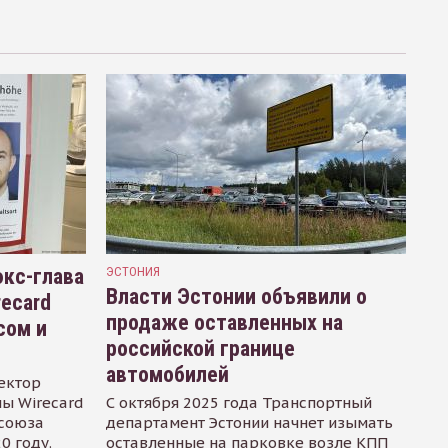
кс-глава
ЭСТОНИЯ
Власти Эстонии объявили о
recard
продаже оставленных на
сом и
российской границе
автомобилей
ектор
ы Wirecard
С октября 2025 года Транспортный
осоюза
департамент Эстонии начнет изымать
0 году.
оставленные на парковке возле КПП