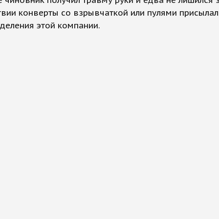
е чиновник получил травму руки и едва не лишился 
вии конверты со взрывчаткой или пулями присылал
деления этой компании.