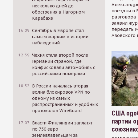
Александр
несколько дней до
поездки в 
обострения в Нагорном
разговора 
Карабахе
заявил жур
передать М
16:09
Сентябрь в Европе стал
Азовского 
самым жарким в истории
наблюдений
12:39
Чехия стала второй после
Германии страной, где
конфисковали автомобиль с
российскими номерами
18:32
В России началась вторая
волна блокировок VPN по
одному из самых
распространенных и удобных
протоколов WireGuard
США одоб
партии о
17:07
Власти Финляндии заплатят
союзник
по 750 евро
землевладельцам за
Администр