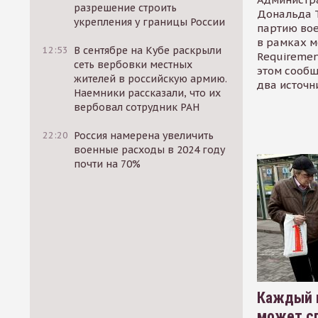
разрешение строить
Дональда 
укрепления у границы России
партию во
в рамках м
12:53
В сентябре на Кубе раскрыли
Requirement
сеть вербовки местных
этом сообщ
жителей в российскую армию.
два источн
Наемники рассказали, что их
вербовал сотрудник РАН
22:20
Россия намерена увеличить
военные расходы в 2024 году
почти на 70%
Каждый 
может сп