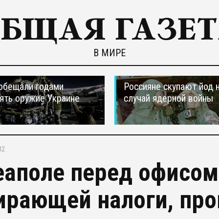
В МИРЕ
обещали годами
Россияне скупают йод 
ять оружие Украине
случай ядерной войны
32
еаполе перед офисом
ирающей налоги, про