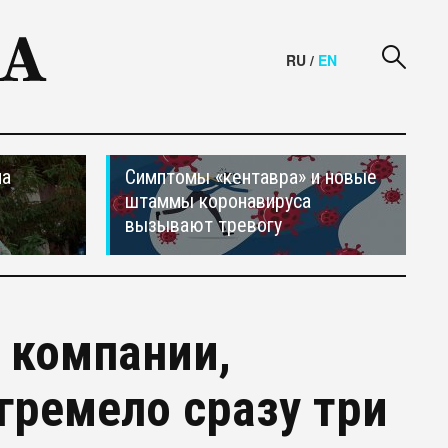
RU
/
EN
на
Симптомы «кентавра» и новые
штаммы коронавируса
вызывают тревогу
 компании,
гремело сразу три