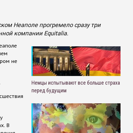
ском Неаполе прогремело сразу три
ной компании Equitalia.
Неаполе
ием
ором не
.
Немцы испытывают все больше страха
перед будущим
исшествия
у
х. В