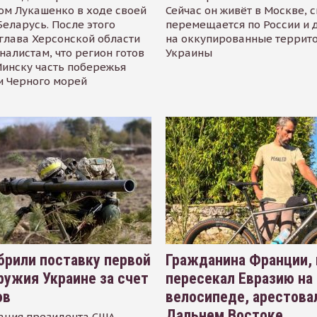
ом Лукашенко в ходе своей
Сейчас он живёт в Москве, 
Беларусь. После этого
перемещается по России и 
глава Херсонской области
на оккупированные террит
налистам, что регион готов
Украины
инску часть побережья
и Черного морей
рили поставку первой
Гражданина Франции,
ружия Украине за счет
пересекал Евразию на
ов
велосипеде, арестова
Дальнем Востоке
ация президента США