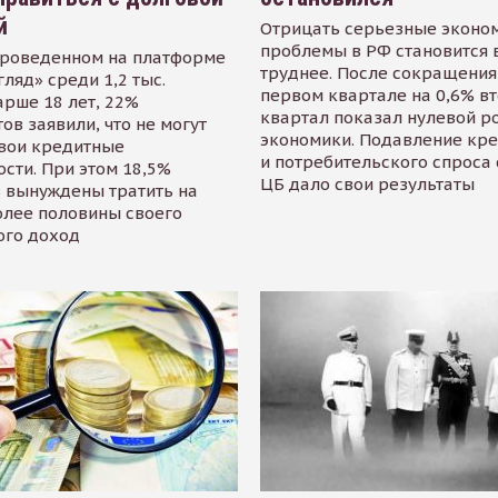
й
Отрицать серьезные эконо
проблемы в РФ становится 
проведенном на платформе
труднее. После сокращения
гляд» среди 1,2 тыс.
первом квартале на 0,6% в
арше 18 лет, 22%
квартал показал нулевой р
ов заявили, что не могут
экономики. Подавление кр
свои кредитные
и потребительского спроса
сти. При этом 18,5%
ЦБ дало свои результаты
 вынуждены тратить на
олее половины своего
ого доход