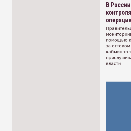
В России
контрол
операци
Правительс
мониторинг
помощью к
за оттоком 
кабмин тол
прислушив
власти