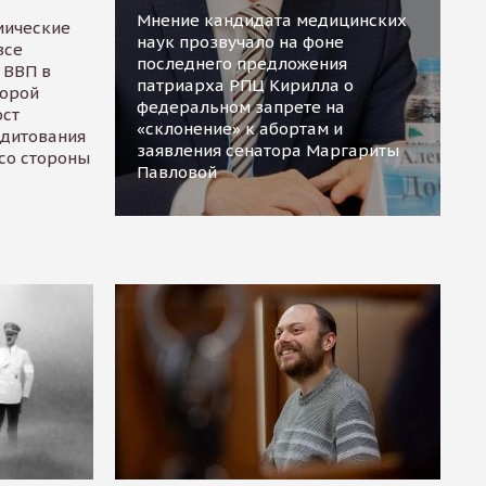
Мнение кандидата медицинских
мические
наук прозвучало на фоне
все
последнего предложения
 ВВП в
патриарха РПЦ Кирилла о
торой
федеральном запрете на
ост
«склонение» к абортам и
едитования
заявления сенатора Маргариты
 со стороны
Павловой