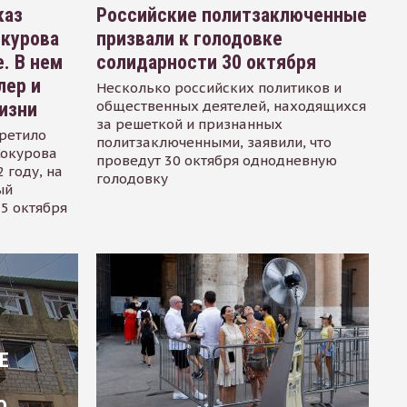
каз
Российские политзаключенные
окурова
призвали к голодовке
. В нем
солидарности 30 октября
лер и
Несколько российских политиков и
общественных деятелей, находящихся
изни
за решеткой и признанных
ретило
политзаключенными, заявили, что
Сокурова
проведут 30 октября однодневную
 году, на
голодовку
ый
15 октября
Е