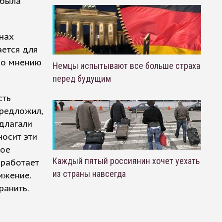
 была
нах
ается для
 по мнению
Немцы испытывают все больше страха
перед будущим
сть
предложил,
длагали
носит эти
ное
Каждый пятый россиянин хочет уехать
 работает
из страны навсегда
ижение.
ранить.