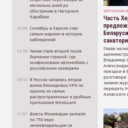
несколько дней до
обострения в Нагорном
ХЕРСОНСКАЯ О
Карабахе
Часть Хе
предлож
16:09
Сентябрь в Европе стал
Беларуси
самым жарким в истории
санатор
наблюдений
Глава назн
12:39
Чехия стала второй после
администр
Германии страной, где
Владимир С
конфисковали автомобиль с
Александр
российскими номерами
поездки в 
разговора 
18:32
В России началась вторая
заявил жур
волна блокировок VPN по
передать М
одному из самых
Азовского 
распространенных и удобных
протоколов WireGuard
17:07
Власти Финляндии заплатят
по 750 евро
землевладельцам за