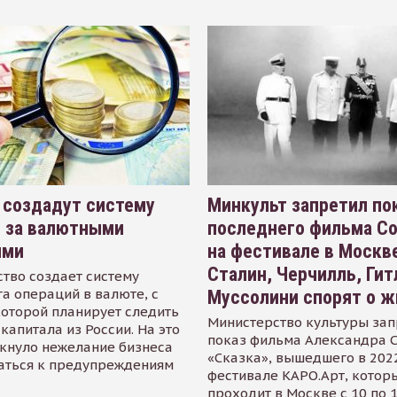
 создадут систему
Минкульт запретил по
я за валютными
последнего фильма С
ями
на фестивале в Москве
Сталин, Черчилль, Гит
тво создает систему
а операций в валюте, с
Муссолини спорят о ж
оторой планирует следить
Министерство культуры зап
капитала из России. На это
показ фильма Александра 
кнуло нежелание бизнеса
«Сказка», вышедшего в 2022
аться к предупреждениям
фестивале КАРО.Арт, котор
проходит в Москве с 10 по 