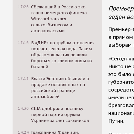
17:26
Сбежавший в Россию экс-
Премьер
глава немецкого финтеха
задан во
Wirecard занялся
сельхозбизнесом и
Премьер-
автозапчастями
в прямом 
17:16
В «ДНР» по трубам отопления
выборам 
потечет зеленая вода. Таким
образом «власти» решили
«Сегодняш
бороться со сливом воды из
Никто не 
батарей
это было 
17:13
Власти Эстонии объявили о
губернато
продаже оставленных на
сосредото
российской границе
автомобилей
имели неп
брезговал
14:30
США одобрили поставку
национали
первой партии оружия
Путин.
Украине за счет союзников
14:24
Гражданина Франции,