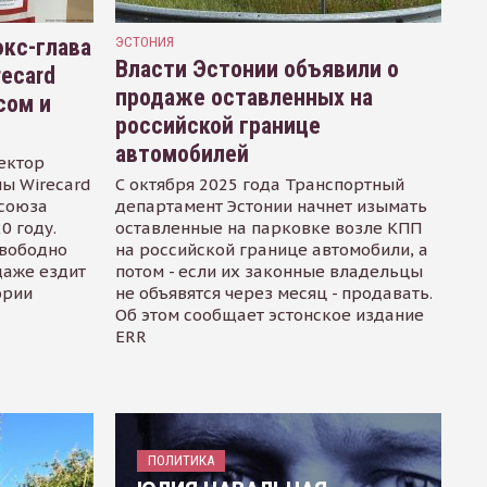
кс-глава
ЭСТОНИЯ
Власти Эстонии объявили о
recard
продаже оставленных на
сом и
российской границе
автомобилей
ектор
ы Wirecard
С октября 2025 года Транспортный
осоюза
департамент Эстонии начнет изымать
0 году.
оставленные на парковке возле КПП
свободно
на российской границе автомобили, а
даже ездит
потом - если их законные владельцы
ории
не объявятся через месяц - продавать.
Об этом сообщает эстонское издание
ERR
ПОЛИТИКА