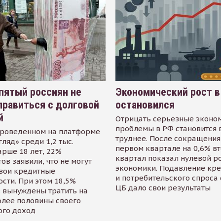
пятый россиян не
Экономический рост в
равиться с долговой
остановился
й
Отрицать серьезные эконо
проблемы в РФ становится 
проведенном на платформе
труднее. После сокращения
гляд» среди 1,2 тыс.
первом квартале на 0,6% в
арше 18 лет, 22%
квартал показал нулевой р
ов заявили, что не могут
экономики. Подавление кр
свои кредитные
и потребительского спроса
сти. При этом 18,5%
ЦБ дало свои результаты
 вынуждены тратить на
олее половины своего
ого доход