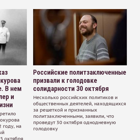
каз
Российские политзаключенные
окурова
призвали к голодовке
. В нем
солидарности 30 октября
лер и
Несколько российских политиков и
общественных деятелей, находящихся
изни
за решеткой и признанных
ретило
политзаключенными, заявили, что
Сокурова
проведут 30 октября однодневную
 году, на
голодовку
ый
15 октября