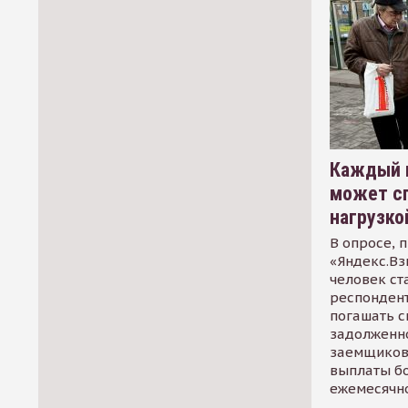
Каждый 
может сп
нагрузко
В опросе, 
«Яндекс.Вз
человек ст
респондент
погашать 
задолженно
заемщиков
выплаты б
ежемесячн