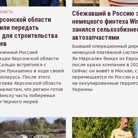
БЛАСТЬ
Сбежавший в Россию э
рсонской области
немецкого финтеха Wi
или передать
занялся сельхозбизне
 для строительства
автозапчастями
иев
Бывший операционный дир
аченной Россией
немецкой платёжной систем
ации Херсонской области
Ян Марсалек бежал из Евр
альдо встретился с
после краха компании в 202
ом Лукашенко в ходе своей
Сейчас он живёт в Москве, 
Беларусь. После этого
перемещается по России и 
глава Херсонской области
на оккупированные террит
налистам, что регион готов
Украины
инску часть побережья
и Черного морей