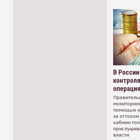
В России
контрол
операци
Правительс
мониторинг
помощью к
за оттоком 
кабмин тол
прислушив
власти