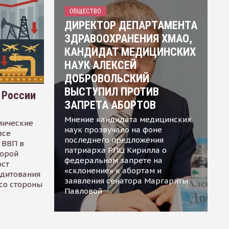
ОБЩЕСТВО
ДИРЕКТОР ДЕПАРТАМЕНТА
ЗДРАВООХРАНЕНИЯ ХМАО,
КАНДИДАТ МЕДИЦИНСКИХ
НАУК АЛЕКСЕЙ
ДОБРОВОЛЬСКИЙ
ВЫСТУПИЛ ПРОТИВ
 России
ЗАПРЕТА АБОРТОВ
Мнение кандидата медицинских
мические
наук прозвучало на фоне
все
последнего предложения
 ВВП в
патриарха РПЦ Кирилла о
торой
федеральном запрете на
ост
«склонение» к абортам и
едитования
заявления сенатора Маргариты
 со стороны
Павловой