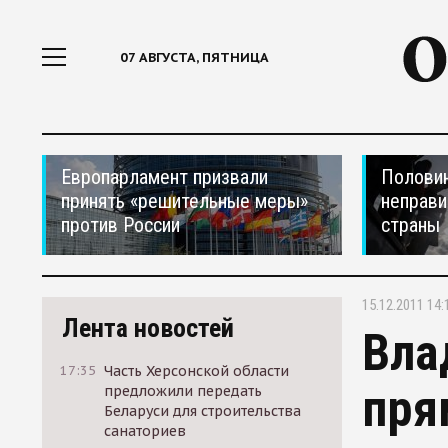
07 АВГУСТА, ПЯТНИЦА
Европарламент призвали
Половин
принять «решительные меры»
неправи
против России
страны
15.12.2011 14:
Лента новостей
Вла
17:35
Часть Херсонской области
пря
предложили передать
Беларуси для строительства
санаториев