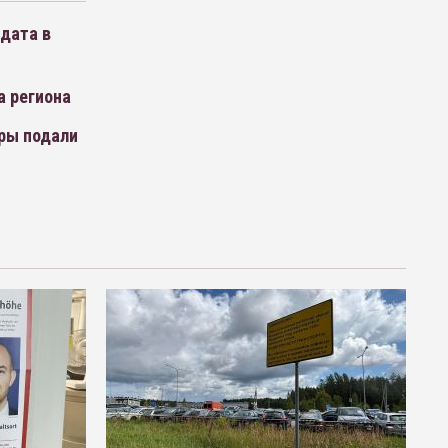
дата в
а региона
ры подали