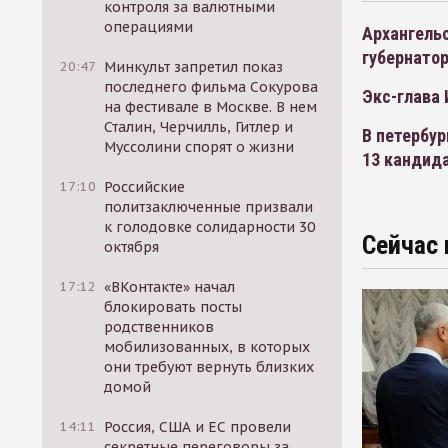
контроля за валютными
операциями
Архангель
губернато
20:47
Минкульт запретил показ
последнего фильма Сокурова
Экс-глава 
на фестивале в Москве. В нем
Сталин, Черчилль, Гитлер и
В петербу
Муссолини спорят о жизни
13 кандид
17:10
Российские
политзаключенные призвали
к голодовке солидарности 30
Сейчас 
октября
17:12
«ВКонтакте» начал
блокировать посты
родственников
мобилизованных, в которых
они требуют вернуть близких
домой
14:11
Россия, США и ЕС провели
секретные переговоры за