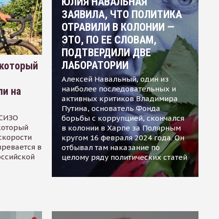
ЮЛИЯ НАВАЛЬНАЯ
ЗАЯВИЛА, ЧТО ПОЛИТИКА
ОТРАВИЛИ В КОЛОНИИ —
ЭТО, ПО ЕЕ СЛОВАМ,
ПОДТВЕРДИЛИ ДВЕ
ЛАБОРАТОРИИ
 который
Алексей Навальный, один из
наиболее последовательных и
ли на
активных критиков Владимира
Путина, основатель Фонда
 СИЗО
борьбы с коррупцией, скончался
 который
в колонии в Харпе за Полярным
скорости
кругом 16 февраля 2024 года. Он
зревается в
отбывал там наказание по
оссийской
целому ряду политических статей