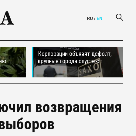
RU
/
EN
Корпорации объявят дефолт,
сию
крупные города опустеют
лючил возвращения
 выборов