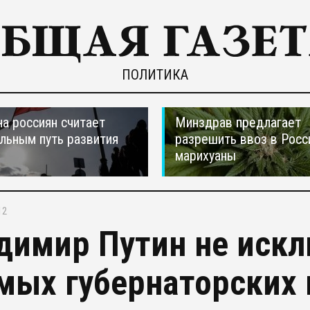
ПОЛИТИКА
а россиян считает
Минздрав предлагает
льным путь развития
разрешить ввоз в Рос
марихуаны
12
димир Путин не иск
мых губернаторских