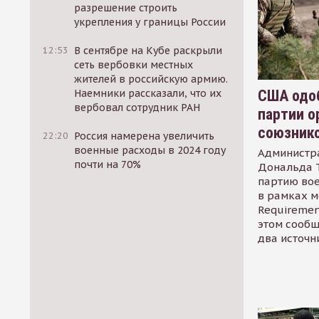
разрешение строить
укрепления у границы России
12:53
В сентябре на Кубе раскрыли
сеть вербовки местных
жителей в российскую армию.
США одоб
Наемники рассказали, что их
вербовал сотрудник РАН
партии о
союзник
22:20
Россия намерена увеличить
военные расходы в 2024 году
Администр
почти на 70%
Дональда 
партию во
в рамках м
Requirement
этом сообщ
два источн