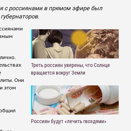
я с россиянами в прямом эфире был
 губернаторов.
оссиянами
рямым
лично.
ельствах
Треть россиян уверены, что Солнце
е
вращается вокруг Земли
литы. Они
и этом
ообщил
Россиян будут «лечить гвоздями»