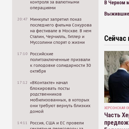
контроля за валютными
В Черном м
операциями
Выжившие 
20:47
Минкульт запретил показ
последнего фильма Сокурова
на фестивале в Москве. В нем
Сталин, Черчилль, Гитлер и
Сейчас 
Муссолини спорят о жизни
17:10
Российские
политзаключенные призвали
к голодовке солидарности 30
октября
17:12
«ВКонтакте» начал
блокировать посты
родственников
мобилизованных, в которых
они требуют вернуть близких
ХЕРСОНСКАЯ О
домой
Часть Хе
предлож
14:11
Россия, США и ЕС провели
секретные переговоры за