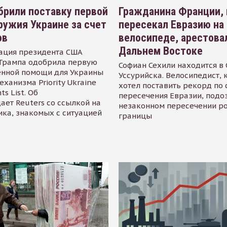
рили поставку первой
Гражданина Франции,
ружия Украине за счет
пересекал Евразию на
ов
велосипеде, арестова
Дальнем Востоке
ация президента США
Трампа одобрила первую
Софиан Сехили находится в
енной помощи для Украины
Уссурийска. Велосипедист,
еханизма Priority Ukraine
хотел поставить рекорд по 
s List. Об
пересечения Евразии, подо
ает Reuters со ссылкой на
незаконном пересечении р
ика, знакомых с ситуацией
границы