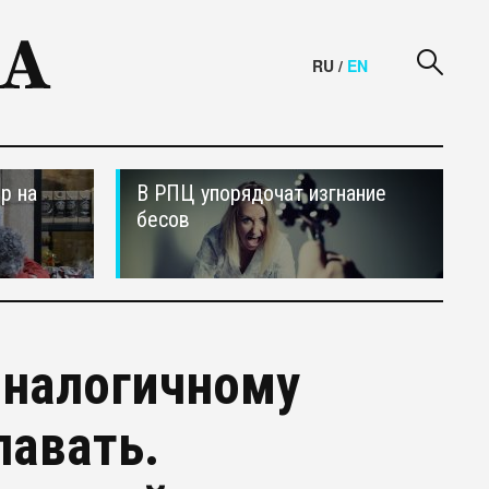
RU
/
EN
р на
В РПЦ упорядочат изгнание
бесов
аналогичному
лавать.