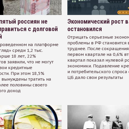
пятый россиян не
Экономический рост в
равиться с долговой
остановился
й
Отрицать серьезные эконо
проблемы в РФ становится 
проведенном на платформе
труднее. После сокращения
гляд» среди 1,2 тыс.
первом квартале на 0,6% в
арше 18 лет, 22%
квартал показал нулевой р
ов заявили, что не могут
экономики. Подавление кр
свои кредитные
и потребительского спроса
сти. При этом 18,5%
ЦБ дало свои результаты
 вынуждены тратить на
олее половины своего
ого доход