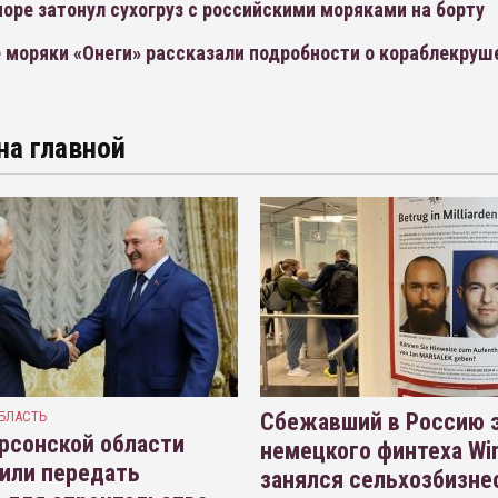
оре затонул сухогруз с российскими моряками на борту
моряки «Онеги» рассказали подробности о кораблекруш
на главной
БЛАСТЬ
Сбежавший в Россию э
рсонской области
немецкого финтеха Wi
или передать
занялся сельхозбизне