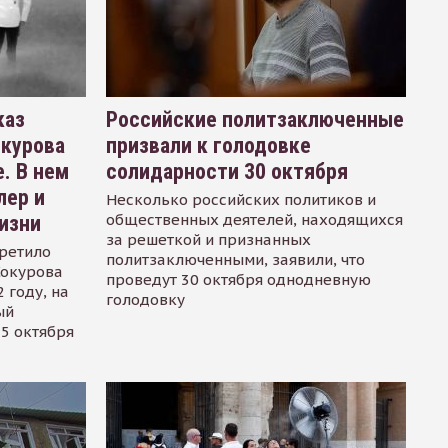
каз
Российские политзаключенные
окурова
призвали к голодовке
. В нем
солидарности 30 октября
лер и
Несколько российских политиков и
общественных деятелей, находящихся
изни
за решеткой и признанных
ретило
политзаключенными, заявили, что
Сокурова
проведут 30 октября однодневную
 году, на
голодовку
ый
15 октября