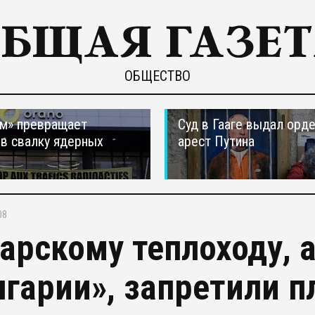
ОБЩЕСТВО
м» превращает
Суд в Гааге выдал орде
в свалку ядерных
арест Путина
в
08
арскому теплоходу, 
лгарии», запретили п