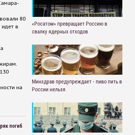
Самара-
вовали 80
«Росатом» превращает Россию в
 идет в
свалку ядерных отходов
на
ажирам.
 130
н
Минздрав предупреждает - пиво пить в
ности на
России нельзя
ряк погиб