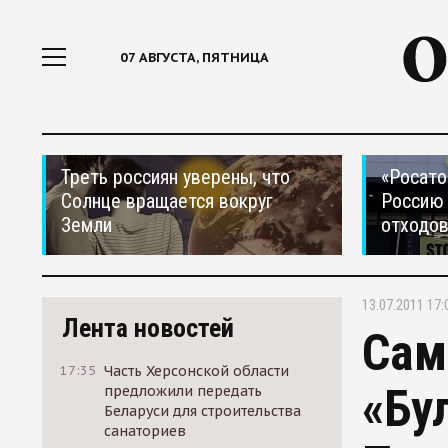
07 АВГУСТА, ПЯТНИЦА
Треть россиян уверены, что
«Росато
Солнце вращается вокруг
Россию 
Земли
отходо
13.07.2011 17:
Лента новостей
Сам
17:35
Часть Херсонской области
«Бу
предложили передать
Беларуси для строительства
санаториев