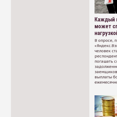
Каждый 
может сп
нагрузко
В опросе, 
«Яндекс.Вз
человек ст
респондент
погашать 
задолженно
заемщиков
выплаты б
ежемесячн