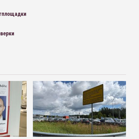
ртплощадки
оверки