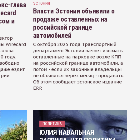
кс-глава
ЭСТОНИЯ
Власти Эстонии объявили о
recard
продаже оставленных на
сом и
российской границе
автомобилей
ектор
ы Wirecard
С октября 2025 года Транспортный
осоюза
департамент Эстонии начнет изымать
0 году.
оставленные на парковке возле КПП
свободно
на российской границе автомобили, а
даже ездит
потом - если их законные владельцы
ории
не объявятся через месяц - продавать.
Об этом сообщает эстонское издание
ERR
ПОЛИТИКА
ЮЛИЯ НАВАЛЬНАЯ