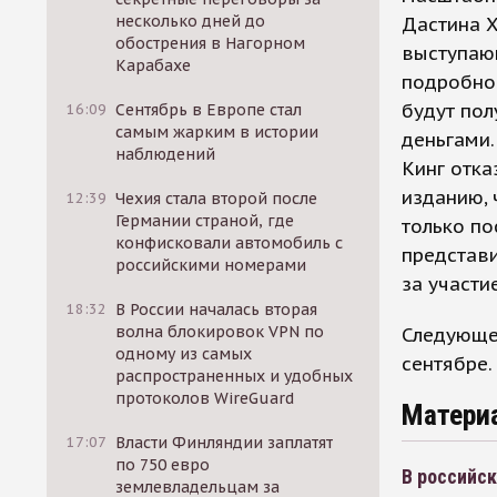
несколько дней до
Дастина Х
обострения в Нагорном
выступаю
Карабахе
подробнос
будут пол
16:09
Сентябрь в Европе стал
самым жарким в истории
деньгами
наблюдений
Кинг отка
изданию, 
12:39
Чехия стала второй после
Германии страной, где
только по
конфисковали автомобиль с
представи
российскими номерами
за участи
18:32
В России началась вторая
волна блокировок VPN по
Следующе
одному из самых
сентябре.
распространенных и удобных
протоколов WireGuard
Матери
17:07
Власти Финляндии заплатят
по 750 евро
В российс
землевладельцам за