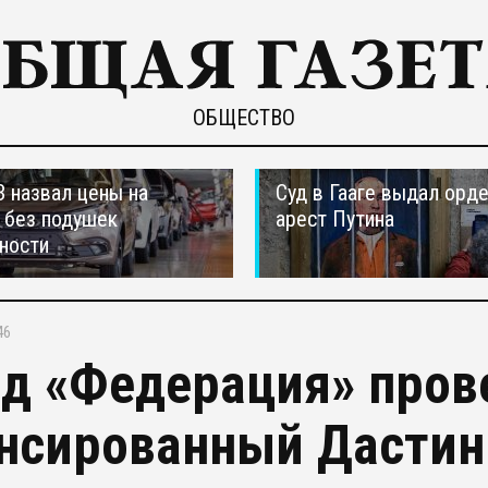
ОБЩЕСТВО
 назвал цены на
Суд в Гааге выдал орде
 без подушек
арест Путина
ности
46
д «Федерация» пров
нсированный Дасти