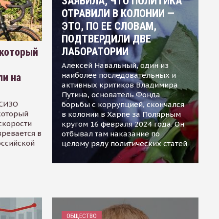
ЗАЯВИЛА, ЧТО ПОЛИТИКА
ОТРАВИЛИ В КОЛОНИИ —
ЭТО, ПО ЕЕ СЛОВАМ,
ПОДТВЕРДИЛИ ДВЕ
ЛАБОРАТОРИИ
 который
Алексей Навальный, один из
наиболее последовательных и
ли на
активных критиков Владимира
Путина, основатель Фонда
 СИЗО
борьбы с коррупцией, скончался
 который
в колонии в Харпе за Полярным
скорости
кругом 16 февраля 2024 года. Он
зревается в
отбывал там наказание по
оссийской
целому ряду политических статей
ОБЩЕСТВО