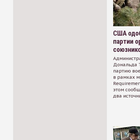
США одоб
партии о
союзник
Администр
Дональда 
партию во
в рамках м
Requirement
этом сообщ
два источн