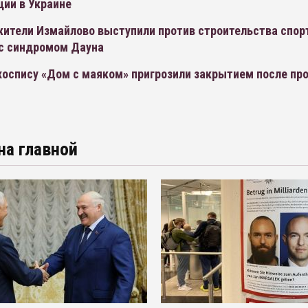
ции в Украине
жители Измайлово выступили против строительства спо
 с синдромом Дауна
хоспису «Дом с маяком» пригрозили закрытием после пр
на главной