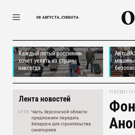
08 АВГУСТА, СУББОТА
Каждый пятый россиянин
АвтоВАЗ
хочет уехать из страны
машины
навсегда
безопас
11.07.2011 11:
Лента новостей
Фон
17:35
Часть Херсонской области
Ано
предложили передать
Беларуси для строительства
санаториев