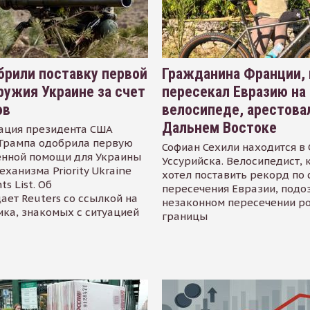
рили поставку первой
Гражданина Франции,
ружия Украине за счет
пересекал Евразию на
ов
велосипеде, арестова
Дальнем Востоке
ация президента США
Трампа одобрила первую
Софиан Сехили находится в
енной помощи для Украины
Уссурийска. Велосипедист,
еханизма Priority Ukraine
хотел поставить рекорд по 
s List. Об
пересечения Евразии, подо
ает Reuters со ссылкой на
незаконном пересечении р
ика, знакомых с ситуацией
границы