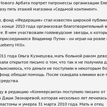
Нового Арбата портрет патронессы организации Ел
азу пять этажей магазина «Седьмой континент».
, фонд «Федерация» стал известен широкой публик
 в конце 2010 года организовал благотворительный 
е. В нем участвовали голливудские звезды, к кото
присоединился Владимир Путин - он играл на рояле 
eberry Hill».
011 года Ольга Кузнецова, мать больной раком дево
ала открытое письмо о том, что так и не получила
ыяснилось, что деньги не поступили и некоторым б
фонд обещал помощь. После скандала клиники все-
средства.
ду в редакцию «Коммерсанта» поступило письмо от
 Даши Звонаревой, которая несколько лет лечилас
ластомы и умерла 31 марта 2010 года. Мать и отец