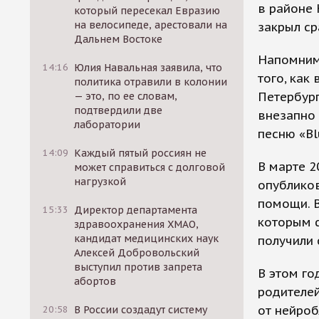
в районе 
который пересекал Евразию
на велосипеде, арестовали на
закрыл ср
Дальнем Востоке
Напомним
14:16
Юлия Навальная заявила, что
того, как
политика отравили в колонии
Петербург
— это, по ее словам,
подтвердили две
внезапно 
лаборатории
песню «Blu
14:09
Каждый пятый россиян не
В марте 2
может справиться с долговой
нагрузкой
опубликов
помощи. В
15:33
Директор департамента
которым 
здравоохранения ХМАО,
кандидат медицинских наук
получили 
Алексей Добровольский
выступил против запрета
В этом го
абортов
родителей
от нейроб
20:58
В России создадут систему