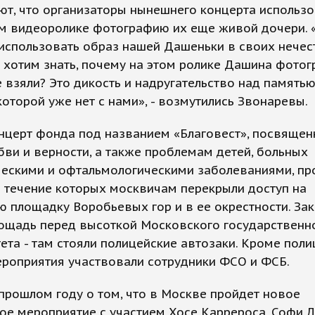
т, что организаторы нынешнего концерта использо
м видеоролике фотографию их еще живой дочери. 
использовать образ нашей Дашеньки в своих нечес
 хотим знать, почему на этом ролике Дашина фото
е взяли? Это дикость и надругательство над память
которой уже нет с нами», - возмутились Звонаревы.
нцерт фонда под названием «Благовест», посвяще
бви и верности, а также проблемам детей, больных
ческими и офтальмологическими заболеваниями, пр
в течение которых москвичам перекрыли доступ на
 площадку Воробьевых гор и в ее окрестности. За
лощадь перед высоткой Московского государственн
ета - там стояли полицейские автозаки. Кроме поли
ероприятия участвовали сотрудники ФСО и ФСБ.
прошлом году о том, что в Москве пройдет новое
е мероприятие с участием Хосе Каррероса, Софи Л