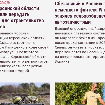
БЛАСТЬ
Сбежавший в Россию э
рсонской области
немецкого финтеха Wi
или передать
занялся сельхозбизне
 для строительства
автозапчастями
иев
Бывший операционный дир
аченной Россией
немецкой платёжной систем
ации Херсонской области
Ян Марсалек бежал из Евр
альдо встретился с
после краха компании в 202
ом Лукашенко в ходе своей
Сейчас он живёт в Москве, 
Беларусь. После этого
перемещается по России и 
глава Херсонской области
на оккупированные террит
налистам, что регион готов
Украины
инску часть побережья
и Черного морей