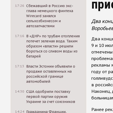
при
17:26
Сбежавший в Россию экс-
глава немецкого финтеха
Wirecard занялся
Два конц
сельхозбизнесом и
автозапчастями
Воробьев
17:16
В «ДНР» по трубам отопления
Два конц
потечет зеленая вода. Таким
9 и 10 ию
образом «власти» решили
бороться со сливом воды из
отмечены
батарей
проблемам
рекламы 
17:13
Власти Эстонии объявили о
году от р
продаже оставленных на
российской границе
голливудс
автомобилей
в российс
Наконец, 
14:30
США одобрили поставку
первой партии оружия
больница
Украине за счет союзников
Ранее ре
14:24
Гражданина Франции,