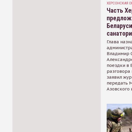
ХЕРСОНСКАЯ О
Часть Хе
предлож
Беларуси
санатор
Глава назн
администр
Владимир С
Александр
поездки в 
разговора 
заявил жур
передать М
Азовского 