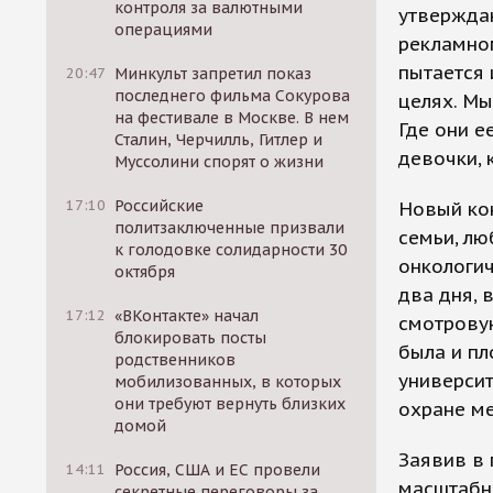
контроля за валютными
утверждаю
операциями
рекламно
пытается 
20:47
Минкульт запретил показ
последнего фильма Сокурова
целях. Мы
на фестивале в Москве. В нем
Где они е
Сталин, Черчилль, Гитлер и
девочки, 
Муссолини спорят о жизни
17:10
Российские
Новый ко
политзаключенные призвали
семьи, лю
к голодовке солидарности 30
онкологи
октября
два дня, 
17:12
«ВКонтакте» начал
смотровую
блокировать посты
была и п
родственников
университ
мобилизованных, в которых
они требуют вернуть близких
охране м
домой
Заявив в 
14:11
Россия, США и ЕС провели
масштабно
секретные переговоры за