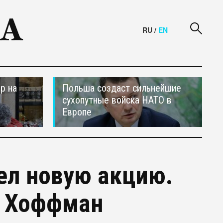
RU
/
EN
р на
Польша создаст сильнейшие
сухопутные войска НАТО в
Европе
ел новую акцию.
н Хоффман