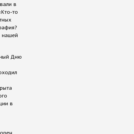
вали в
«Кто-то
тных
графия?
ю нашей
нный Дню
оходил
крыта
ого
ции в
орен,