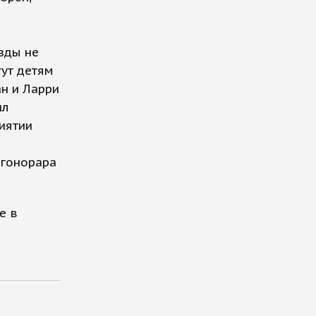
зды не
гут детям
н и Ларри
ил
риятии
 гонорара
е в