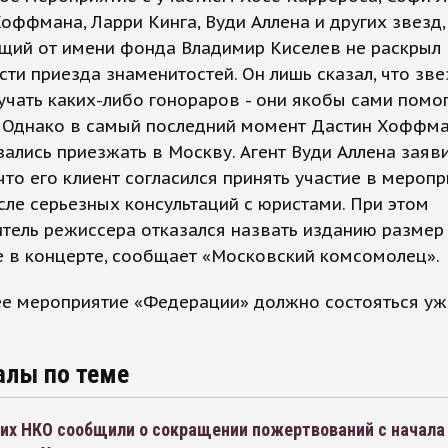
оффмана, Ларри Кинга, Вуди Аллена и других звезд,
щий от имени фонда Владимир Киселев не раскрыл
ти приезда знаменитостей. Он лишь сказал, что зве
учать каких-либо гонораров - они якобы сами помо
. Однако в самый последний момент Дастин Хоффма
зались приезжать в Москву. Агент Вуди Аллена заяв
что его клиент согласился принять участие в мероп
сле серьезных консультаций с юристами. При этом
тель режиссера отказался назвать изданию размер
е в концерте, сообщает «Московский комсомолец».
е мероприятие «Федерации» должно состояться уж
алы по теме
ких НКО сообщили о сокращении пожертвований с начала