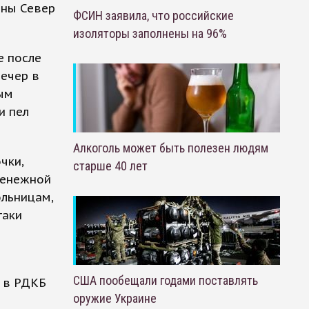
ены Север
ФСИН заявила, что российские
изоляторы заполнены на 96%
е после
вечер в
рым
и пел
Алкоголь может быть полезен людям
чки,
старше 40 лет
 денежной
ольницам,
таки
США пообещали годами поставлять
ь в РДКБ
оружие Украине