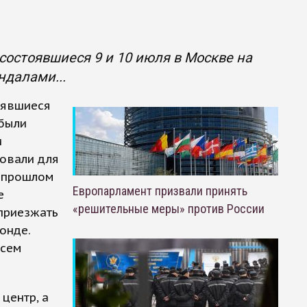
состоявшиеся 9 и 10 июля в Москве на
ндалами...
оявшиеся
 были
и
зовали для
 прошлом
Европарламент призвали принять
е
«решительные меры» против России
приезжать
онде.
всем
центр, а