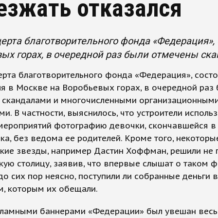
езжать отказался
ерта благотворительного фонда «Федерация», 
ых горах, в очередной раз были отмечены ска
ерта благотворительного фонда «Федерация», сост
ля в Москве на Воробьевых горах, в очередной раз
 скандалами и многочисленными организационным
и. В частности, выяснилось, что устроители исполь
мероприятий фотографию девочки, скончавшейся в
ака, без ведома ее родителей. Кроме того, некоторы
кие звезды, например Дастин Хоффман, решили не 
кую столицу, заявив, что впервые слышат о таком ф
до сих пор неясно, поступили ли собранные деньги 
м, которым их обещали.
кламными баннерами «Федерации» был увешан весь 