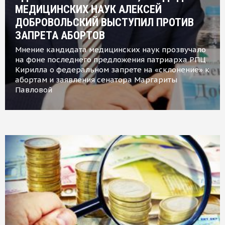
МЕДИЦИНСКИХ НАУК АЛЕКСЕЙ
ДОБРОВОЛЬСКИЙ ВЫСТУПИЛ ПРОТИВ
ЗАПРЕТА АБОРТОВ
Мнение кандидата медицинских наук прозвучало
на фоне последнего предложения патриарха РПЦ
Кирилла о федеральном запрете на «склонение» к
абортам и заявления сенатора Маргариты
Павловой