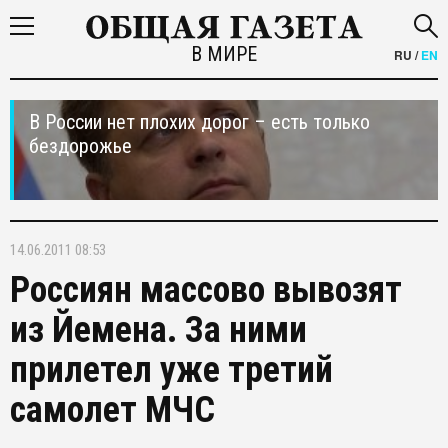
В МИРЕ
RU
/
EN
В России нет плохих дорог – есть только
бездорожье
14.06.2011 08:53
Россиян массово вывозят
из Йемена. За ними
прилетел уже третий
самолет МЧС