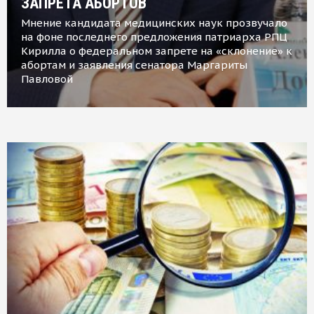
ЗАПРЕТА АБОРТОВ
Мнение кандидата медицинских наук прозвучало
на фоне последнего предложения патриарха РПЦ
Кирилла о федеральном запрете на «склонение» к
абортам и заявления сенатора Маргариты
Павловой