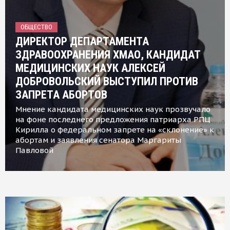
ОБЩЕСТВО
ДИРЕКТОР ДЕПАРТАМЕНТА
ЗДРАВООХРАНЕНИЯ ХМАО, КАНДИДАТ
МЕДИЦИНСКИХ НАУК АЛЕКСЕЙ
ДОБРОВОЛЬСКИЙ ВЫСТУПИЛ ПРОТИВ
ЗАПРЕТА АБОРТОВ
Мнение кандидата медицинских наук прозвучало
на фоне последнего предложения патриарха РПЦ
Кирилла о федеральном запрете на «склонение» к
абортам и заявления сенатора Маргариты
Павловой