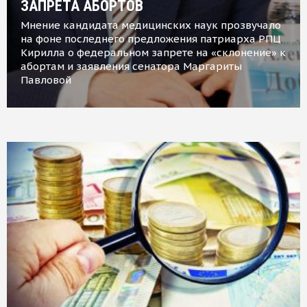
ЗАПРЕТА АБОРТОВ
Мнение кандидата медицинских наук прозвучало
на фоне последнего предложения патриарха РПЦ
Кирилла о федеральном запрете на «склонение» к
абортам и заявления сенатора Маргариты
Павловой