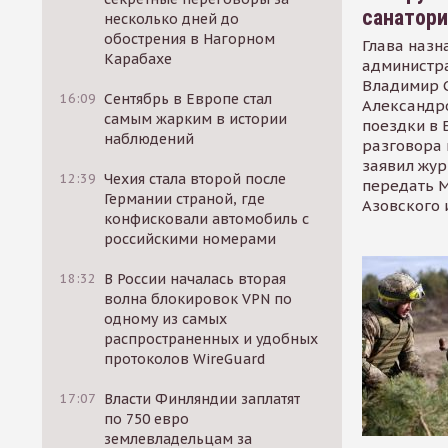
санатор
несколько дней до
обострения в Нагорном
Глава назн
Карабахе
администр
Владимир С
16:09
Сентябрь в Европе стал
Александр
самым жарким в истории
поездки в 
наблюдений
разговора 
заявил жур
12:39
Чехия стала второй после
передать М
Германии страной, где
Азовского 
конфисковали автомобиль с
российскими номерами
18:32
В России началась вторая
волна блокировок VPN по
одному из самых
распространенных и удобных
протоколов WireGuard
17:07
Власти Финляндии заплатят
по 750 евро
землевладельцам за