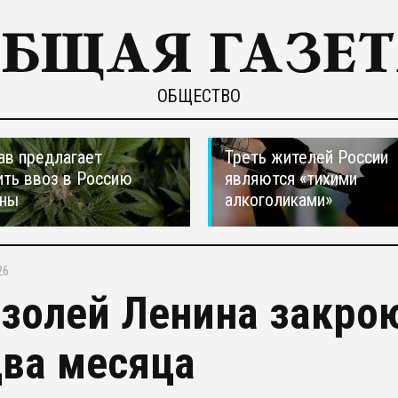
ОБЩЕСТВО
ав предлагает
Треть жителей России
ть ввоз в Россию
являются «тихими
аны
алкоголиками»
26
золей Ленина закро
два месяца