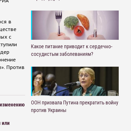
 РИА
ося в
ществе
ных с
ступили
Какое питание приводит к сердечно-
идер
сосудистым заболеваниям?
онение
». Против
ООН призвала Путина прекратить войну
 изменению
против Украины
 или