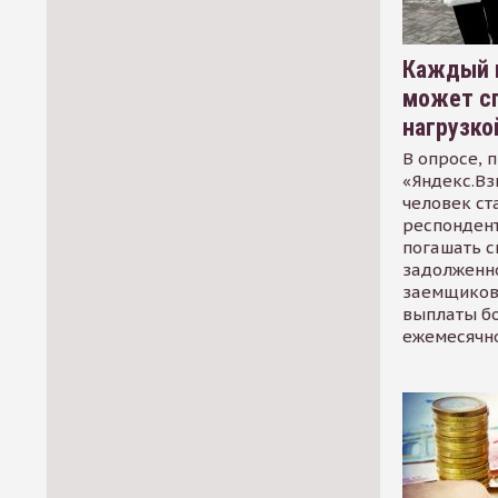
Каждый 
может сп
нагрузко
В опросе, 
«Яндекс.Вз
человек ст
респондент
погашать 
задолженно
заемщиков
выплаты б
ежемесячн