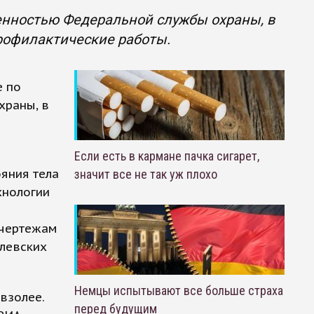
венностью Федеральной службы охраны, в
профилактические работы.
е по
храны, в
Если есть в кармане пачка сигарет,
яния тела
значит все не так уж плохо
хнологии
 чертежам
млевских
Немцы испытывают все больше страха
взолее.
перед будущим