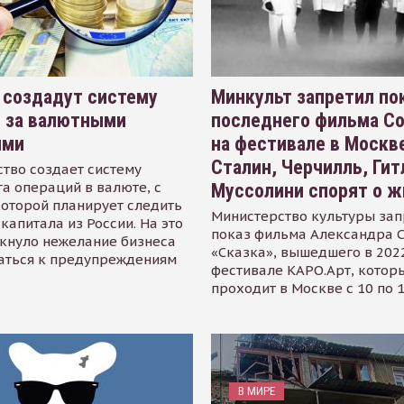
 создадут систему
Минкульт запретил по
я за валютными
последнего фильма С
ями
на фестивале в Москве
Сталин, Черчилль, Гит
тво создает систему
а операций в валюте, с
Муссолини спорят о ж
оторой планирует следить
Министерство культуры зап
капитала из России. На это
показ фильма Александра 
кнуло нежелание бизнеса
«Сказка», вышедшего в 2022
аться к предупреждениям
фестивале КАРО.Арт, котор
проходит в Москве с 10 по 
В МИРЕ