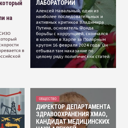
ЛАБОРАТОРИИ
 который
Алексей Навальный, один из
наиболее последовательных и
ли на
активных критиков Владимира
Путина, основатель Фонда
 СИЗО
борьбы с коррупцией, скончался
 который
в колонии в Харпе за Полярным
скорости
кругом 16 февраля 2024 года. Он
зревается в
отбывал там наказание по
оссийской
целому ряду политических статей
ОБЩЕСТВО
ДИРЕКТОР ДЕПАРТАМЕНТА
ЗДРАВООХРАНЕНИЯ ХМАО,
КАНДИДАТ МЕДИЦИНСКИХ