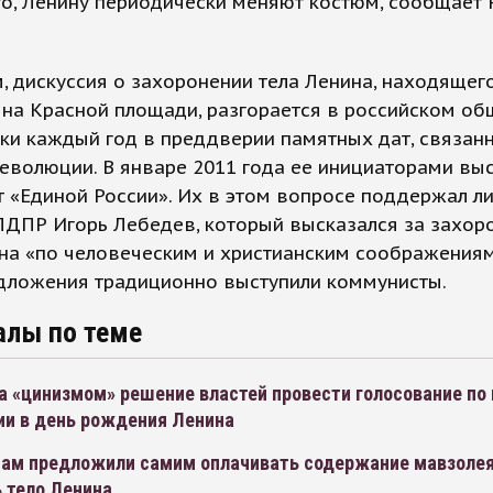
го, Ленину периодически меняют костюм, сообщает
 дискуссия о захоронении тела Ленина, находящег
на Красной площади, разгорается в российском об
ки каждый год в преддверии памятных дат, связан
волюции. В январе 2011 года ее инициаторами вы
т «Единой России». Их в этом вопросе поддержал л
ЛДПР Игорь Лебедев, который высказался за захор
на «по человеческим и христианским соображениям
едложения традиционно выступили коммунисты.
алы по теме
а «цинизмом» решение властей провести голосование по
ии в день рождения Ленина
ам предложили самим оплачивать содержание мавзолея
 тело Ленина