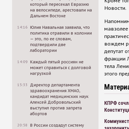
Кроме то
который пересекал Евразию
Новости.
на велосипеде, арестовали на
Дальнем Востоке
Напомним,
14:16
Юлия Навальная заявила, что
мавзолее 
политика отравили в колонии
практичес
— это, по ее словам,
вождем ре
подтвердили две
лаборатории
депутат о
фракции 
14:09
Каждый пятый россиян не
тела Лени
может справиться с долговой
этого пр
нагрузкой
15:33
Директор департамента
Матери
здравоохранения ХМАО,
кандидат медицинских наук
Алексей Добровольский
КПРФ сочл
выступил против запрета
Конституц
абортов
Коммунист
20:58
В России создадут систему
захоронить