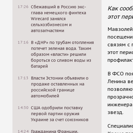
17:26
Сбежавший в Россию экс-
Как сооб
глава немецкого финтеха
этот пер
Wirecard занялся
сельхозбизнесом и
Мавзолей
автозапчастями
посещения
17:16
В «ДНР» по трубам отопления
связям с
потечет зеленая вода. Таким
этот пери
образом «власти» решили
профилак
бороться со сливом воды из
батарей
В ФСО поя
17:13
Власти Эстонии объявили о
Ленина ве
продаже оставленных на
позволяют
российской границе
автомобилей
прозрачно
инженера 
14:30
США одобрили поставку
звезд.
первой партии оружия
Украине за счет союзников
Специалис
14:24
Гражданина Франции,