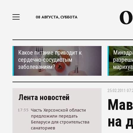
08 АВГУСТА, СУББОТА
Какое питание приводит к
Минздр
сердечно-сосудистым
разреши
заболеваниям?
мариху
25.02.2011 07:
Лента новостей
Мав
17:35
Часть Херсонской области
на 
предложили передать
Беларуси для строительства
санаториев