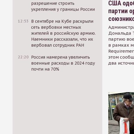
США одоб
разрешение строить
укрепления у границы России
партии о
союзник
12:53
В сентябре на Кубе раскрыли
Администр
сеть вербовки местных
Дональда 
жителей в российскую армию.
партию во
Наемники рассказали, что их
в рамках м
вербовал сотрудник РАН
Requirement
этом сообщ
22:20
Россия намерена увеличить
два источн
военные расходы в 2024 году
почти на 70%