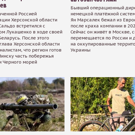
иев
Бывший операционный дир
аченной Россией
немецкой платёжной систем
ации Херсонской области
Ян Марсалек бежал из Евр
альдо встретился с
после краха компании в 202
ом Лукашенко в ходе своей
Сейчас он живёт в Москве, 
Беларусь. После этого
перемещается по России и 
глава Херсонской области
на оккупированные террит
налистам, что регион готов
Украины
инску часть побережья
и Черного морей