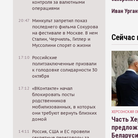
контроля за валютными
операциями
Иван Урган
20:47
Минкульт запретил показ
последнего фильма Сокурова
на фестивале в Москве. В нем
Сейчас 
Сталин, Черчилль, Гитлер и
Муссолини спорят о жизни
17:10
Российские
политзаключенные призвали
к голодовке солидарности 30
октября
17:12
«ВКонтакте» начал
блокировать посты
родственников
мобилизованных, в которых
ХЕРСОНСКАЯ О
они требуют вернуть близких
Часть Хе
домой
предлож
14:11
Россия, США и ЕС провели
Беларуси
секретные переговоры за