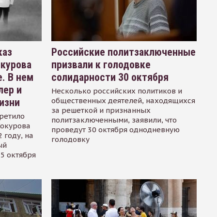
каз
Российские политзаключенные
окурова
призвали к голодовке
. В нем
солидарности 30 октября
лер и
Несколько российских политиков и
общественных деятелей, находящихся
изни
за решеткой и признанных
ретило
политзаключенными, заявили, что
Сокурова
проведут 30 октября однодневную
 году, на
голодовку
ый
15 октября