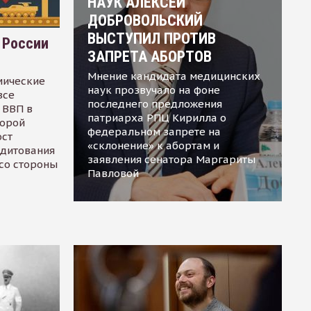
НАУК АЛЕКСЕЙ
ДОБРОВОЛЬСКИЙ
ВЫСТУПИЛ ПРОТИВ
 России
ЗАПРЕТА АБОРТОВ
Мнение кандидата медицинских
мические
наук прозвучало на фоне
все
последнего предложения
 ВВП в
патриарха РПЦ Кирилла о
торой
федеральном запрете на
ост
«склонение» к абортам и
едитования
заявления сенатора Маргариты
 со стороны
Павловой