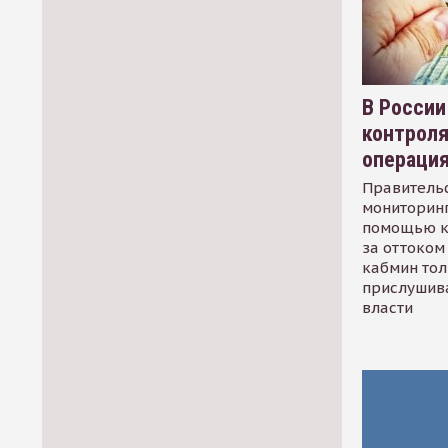
В России
контрол
операци
Правительс
мониторинг
помощью к
за оттоком 
кабмин тол
прислушив
власти