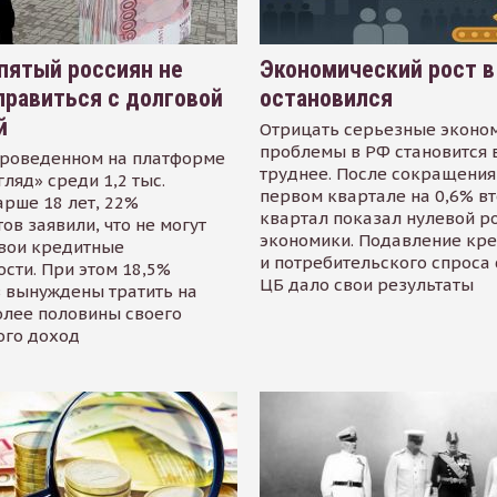
пятый россиян не
Экономический рост в
равиться с долговой
остановился
й
Отрицать серьезные эконо
проблемы в РФ становится 
проведенном на платформе
труднее. После сокращения
гляд» среди 1,2 тыс.
первом квартале на 0,6% в
арше 18 лет, 22%
квартал показал нулевой р
ов заявили, что не могут
экономики. Подавление кр
свои кредитные
и потребительского спроса
сти. При этом 18,5%
ЦБ дало свои результаты
 вынуждены тратить на
олее половины своего
ого доход