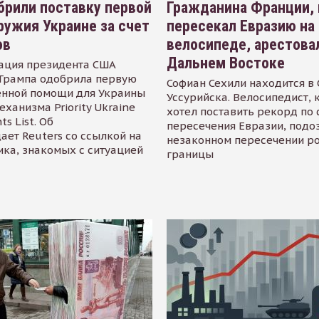
рили поставку первой
Гражданина Франции,
ружия Украине за счет
пересекал Евразию на
ов
велосипеде, арестова
Дальнем Востоке
ация президента США
Трампа одобрила первую
Софиан Сехили находится в
енной помощи для Украины
Уссурийска. Велосипедист,
еханизма Priority Ukraine
хотел поставить рекорд по 
s List. Об
пересечения Евразии, подо
ает Reuters со ссылкой на
незаконном пересечении р
ика, знакомых с ситуацией
границы