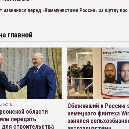
т извинился перед «Коммунистами России» за шутку про
на главной
БЛАСТЬ
Сбежавший в Россию э
рсонской области
немецкого финтеха Wi
или передать
занялся сельхозбизне
 для строительства
автозапчастями