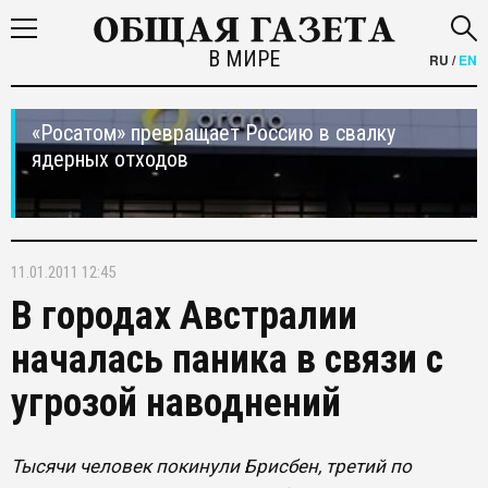
В МИРЕ
RU
/
EN
«Росатом» превращает Россию в свалку
ядерных отходов
11.01.2011 12:45
В городах Австралии
началась паника в связи с
угрозой наводнений
Тысячи человек покинули Брисбен, третий по