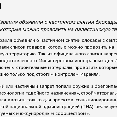
а
зраиля объявили о частичном снятии блокады 
 которые можно провозить на палестинскую т
раиля объявили о частичном снятии блокады с секто
али список товаров, которые можно провозить на
кую территорию. Так, из официального списка запр
подготовленного Министерством иностранных дел И
ючены строительные материалы, провозить которые
жно только под строгим контролем Израиля.
й или частичный запрет попали оружие и боеприпа
технологии «двойного назначения», стройматериалы
ся ввозить только для проектов, «санкционирован
кой национальной администрацией (ПНА), реализуе
руемых международным сообществом».