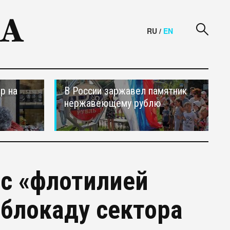
RU
/
EN
р на
В России заржавел памятник
нержавеющему рублю
 с «флотилией
 блокаду сектора