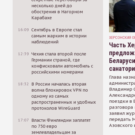
несколько дней до
обострения в Нагорном
Карабахе
16:09
Сентябрь в Европе стал
самым жарким в истории
ХЕРСОНСКАЯ О
наблюдений
Часть Хе
предлож
12:39
Чехия стала второй после
Беларуси
Германии страной, где
конфисковали автомобиль с
санатор
российскими номерами
Глава назн
администр
18:32
В России началась вторая
Владимир С
волна блокировок VPN по
Александр
одному из самых
поездки в 
распространенных и удобных
разговора 
протоколов WireGuard
заявил жур
передать М
17:07
Власти Финляндии заплатят
Азовского 
по 750 евро
землевладельцам за