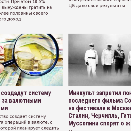
сти. При этом 18,5%
ЦБ дало свои результаты
 вынуждены тратить на
олее половины своего
ого доход
 создадут систему
Минкульт запретил по
я за валютными
последнего фильма С
ями
на фестивале в Москве
Сталин, Черчилль, Гит
тво создает систему
а операций в валюте, с
Муссолини спорят о ж
оторой планирует следить