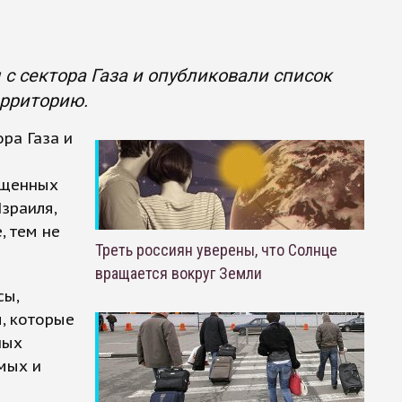
с сектора Газа и опубликовали список
ерриторию.
ра Газа и
ещенных
зраиля,
, тем не
Треть россиян уверены, что Солнце
вращается вокруг Земли
сы,
, которые
ных
мых и