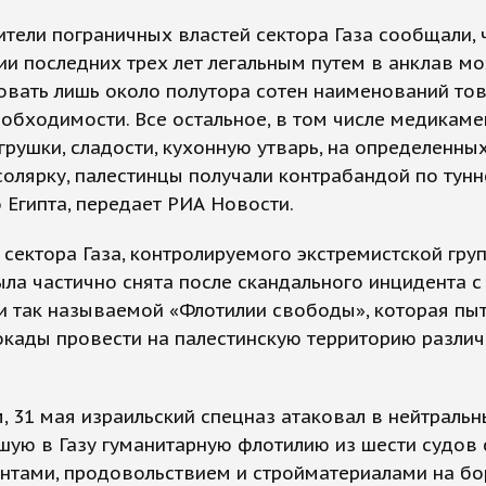
тели пограничных властей сектора Газа сообщали, 
и последних трех лет легальным путем в анклав м
овать лишь около полутора сотен наименований то
обходимости. Все остальное, в том числе медикаме
грушки, сладости, кухонную утварь, на определенных
солярку, палестинцы получали контрабандой по тунн
 Египта, передает РИА Новости.
 сектора Газа, контролируемого экстремистской гр
ла частично снята после скандального инцидента с
 так называемой «Флотилии свободы», которая пыт
окады провести на палестинскую территорию разли
 31 мая израильский спецназ атаковал в нейтраль
ую в Газу гуманитарную флотилию из шести судов 
тами, продовольствием и стройматериалами на бор