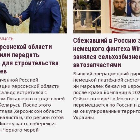
БЛАСТЬ
Сбежавший в Россию э
рсонской области
немецкого финтеха Wi
или передать
занялся сельхозбизне
 для строительства
автозапчастями
иев
Бывший операционный дир
аченной Россией
немецкой платёжной систем
ации Херсонской области
Ян Марсалек бежал из Евр
альдо встретился с
после краха компании в 202
ом Лукашенко в ходе своей
Сейчас он живёт в Москве, 
Беларусь. После этого
перемещается по России и 
глава Херсонской области
на оккупированные террит
налистам, что регион готов
Украины
инску часть побережья
и Черного морей