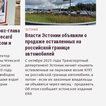
кс-глава
ЭСТОНИЯ
Власти Эстонии объявили о
recard
продаже оставленных на
сом и
российской границе
автомобилей
ектор
ы Wirecard
С октября 2025 года Транспортный
осоюза
департамент Эстонии начнет изымать
0 году.
оставленные на парковке возле КПП
свободно
на российской границе автомобили, а
даже ездит
потом - если их законные владельцы
ории
не объявятся через месяц - продавать.
Об этом сообщает эстонское издание
ERR