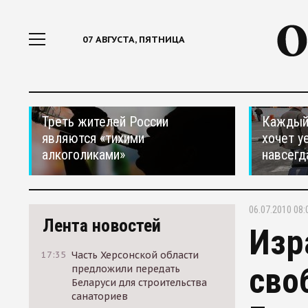
07 АВГУСТА, ПЯТНИЦА
Треть жителей России
Каждый 
являются «тихими
хочет у
алкоголиками»
навсегд
06.07.2010 08:
Лента новостей
Изр
17:35
Часть Херсонской области
сво
предложили передать
Беларуси для строительства
санаториев