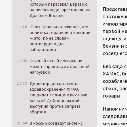
который пересекал Евразию
Представи
на велосипеде, арестовали на
Дальнем Востоке
протяжени
импортир
14:16
Юлия Навальная заявила, что
первой не
политика отравили в колонии
одежду, и
— это, по ее словам,
подтвердили две
бензин и 
лаборатории
соседнего
14:09
Каждый пятый россиян не
Блокада с
может справиться с долговой
нагрузкой
ХАМАС, бы
кораблями
15:33
Директор департамента
обход бл
здравоохранения ХМАО,
кандидат медицинских наук
товары.
Алексей Добровольский
выступил против запрета
Напомним,
абортов
следовавш
медикамен
20:58
В России создадут систему