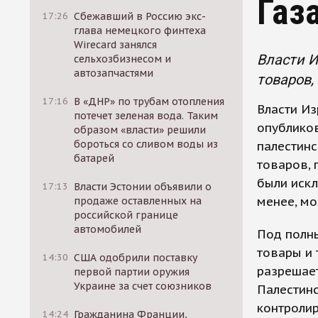
Газ
17:26
Сбежавший в Россию экс-
глава немецкого финтеха
Wirecard занялся
Власти И
сельхозбизнесом и
автозапчастями
товаров,
17:16
В «ДНР» по трубам отопления
Власти Из
потечет зеленая вода. Таким
опубликов
образом «власти» решили
бороться со сливом воды из
палестинс
батарей
товаров, 
были искл
17:13
Власти Эстонии объявили о
менее, мо
продаже оставленных на
российской границе
автомобилей
Под полны
товары и 
14:30
США одобрили поставку
разрешает
первой партии оружия
Украине за счет союзников
Палестинс
контроли
14:24
Гражданина Франции,