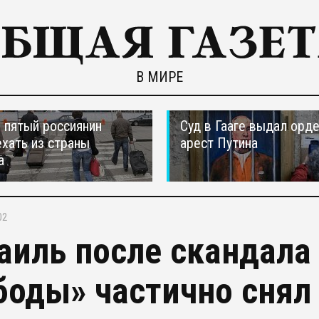
В МИРЕ
пятый россиянин
Суд в Гааге выдал орде
ехать из страны
арест Путина
а
02
аиль после скандала
боды» частично снял