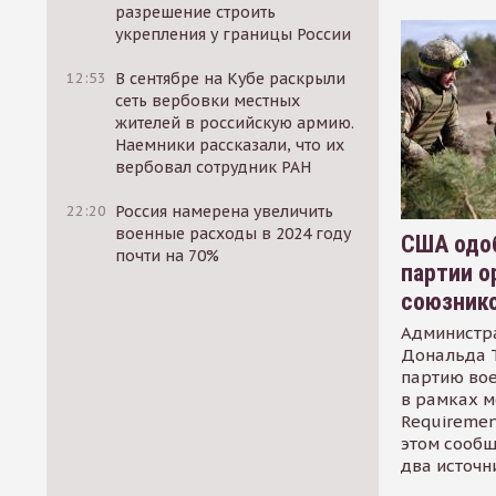
разрешение строить
укрепления у границы России
12:53
В сентябре на Кубе раскрыли
сеть вербовки местных
жителей в российскую армию.
Наемники рассказали, что их
вербовал сотрудник РАН
22:20
Россия намерена увеличить
военные расходы в 2024 году
США одоб
почти на 70%
партии о
союзник
Администр
Дональда 
партию во
в рамках м
Requirement
этом сообщ
два источн