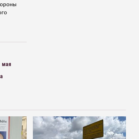
тороны
ого
1 мая
за