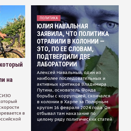
ПОЛИТИКА
ЮЛИЯ НАВАЛЬНАЯ
ЗАЯВИЛА, ЧТО ПОЛИТИКА
ОТРАВИЛИ В КОЛОНИИ —
ЭТО, ПО ЕЕ СЛОВАМ,
ПОДТВЕРДИЛИ ДВЕ
ЛАБОРАТОРИИ
 который
Алексей Навальный, один из
наиболее последовательных и
ли на
активных критиков Владимира
Путина, основатель Фонда
 СИЗО
борьбы с коррупцией, скончался
 который
в колонии в Харпе за Полярным
скорости
кругом 16 февраля 2024 года. Он
зревается в
отбывал там наказание по
оссийской
целому ряду политических статей