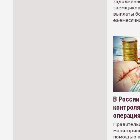
задолженно
заемщиков
выплаты б
ежемесячн
В России
контрол
операци
Правительс
мониторинг
помощью к