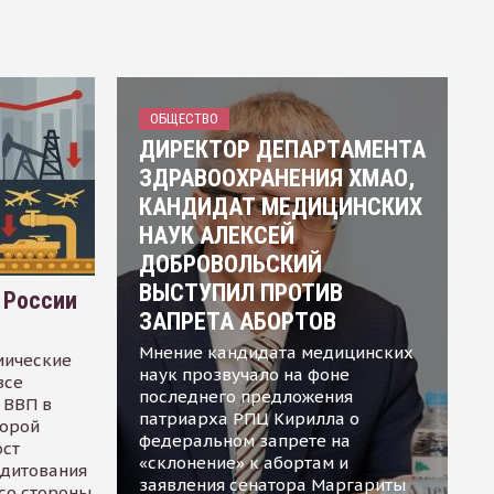
ОБЩЕСТВО
ДИРЕКТОР ДЕПАРТАМЕНТА
ЗДРАВООХРАНЕНИЯ ХМАО,
КАНДИДАТ МЕДИЦИНСКИХ
НАУК АЛЕКСЕЙ
ДОБРОВОЛЬСКИЙ
ВЫСТУПИЛ ПРОТИВ
 России
ЗАПРЕТА АБОРТОВ
Мнение кандидата медицинских
мические
наук прозвучало на фоне
все
последнего предложения
 ВВП в
патриарха РПЦ Кирилла о
торой
федеральном запрете на
ост
«склонение» к абортам и
едитования
заявления сенатора Маргариты
 со стороны