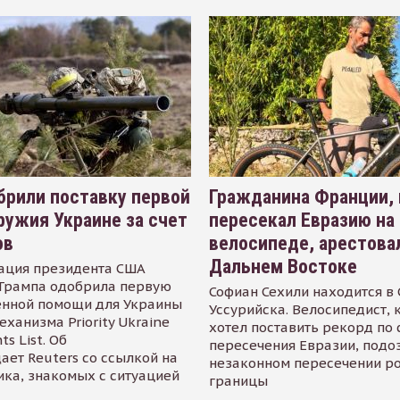
рили поставку первой
Гражданина Франции,
ружия Украине за счет
пересекал Евразию на
ов
велосипеде, арестова
Дальнем Востоке
ация президента США
Трампа одобрила первую
Софиан Сехили находится в
енной помощи для Украины
Уссурийска. Велосипедист,
еханизма Priority Ukraine
хотел поставить рекорд по 
s List. Об
пересечения Евразии, подо
ает Reuters со ссылкой на
незаконном пересечении р
ика, знакомых с ситуацией
границы