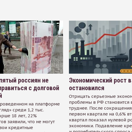
пятый россиян не
Экономический рост в
равиться с долговой
остановился
й
Отрицать серьезные эконо
проблемы в РФ становится 
проведенном на платформе
труднее. После сокращения
гляд» среди 1,2 тыс.
первом квартале на 0,6% в
арше 18 лет, 22%
квартал показал нулевой р
ов заявили, что не могут
экономики. Подавление кр
свои кредитные
и потребительского спроса