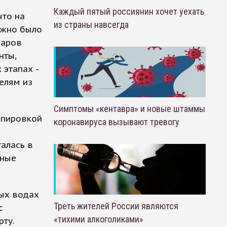
Каждый пятый россиянин хочет уехать
что на
из страны навсегда
ожно было
варов
нты,
 этапах -
елям из
Симптомы «кентавра» и новые штаммы
уппировкой
коронавируса вызывают тревогу
алась в
чные
ных водах
Треть жителей России являются
с
«тихими алкоголиками»
ту.