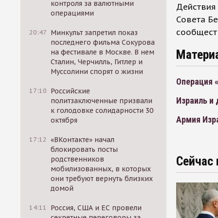
контроля за валютными
Действия 
операциями
Совета Б
сообщест
20:47
Минкульт запретил показ
последнего фильма Сокурова
Матери
на фестивале в Москве. В нем
Сталин, Черчилль, Гитлер и
Муссолини спорят о жизни
Операция 
17:10
Российские
Израиль и 
политзаключенные призвали
к голодовке солидарности 30
Армия Изр
октября
17:12
«ВКонтакте» начал
блокировать посты
Сейчас 
родственников
мобилизованных, в которых
они требуют вернуть близких
домой
14:11
Россия, США и ЕС провели
секретные переговоры за