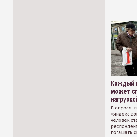
Каждый 
может сп
нагрузко
В опросе, 
«Яндекс.Вз
человек ст
респондент
погашать 