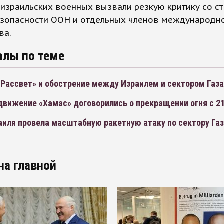
израильских военных вызвали резкую критику со с
езопасности ООН и отдельных членов международн
ва.
алы по теме
«Рассвет» и обострение между Израилем и сектором Газа
движение «Хамас» договорились о прекращении огня с 2
аиля провела масштабную ракетную атаку по сектору Га
на главной