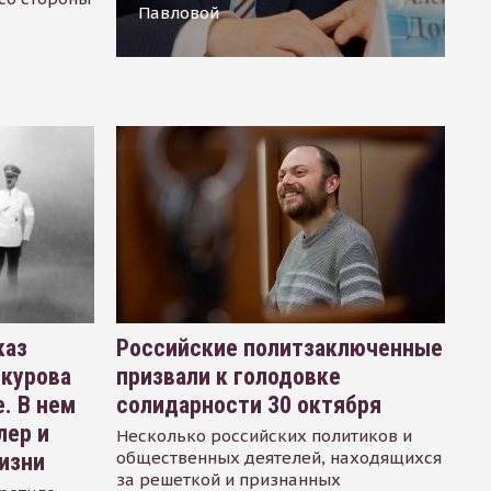
Павловой
каз
Российские политзаключенные
окурова
призвали к голодовке
. В нем
солидарности 30 октября
лер и
Несколько российских политиков и
общественных деятелей, находящихся
изни
за решеткой и признанных