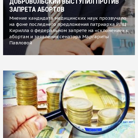
ДОБРОВОЛЬСКИЙ ВЫСТУПИЛ ПРОТИВ
ЗАПРЕТА АБОРТОВ
Мнение кандидата медицинских наук прозвучало
на фоне последнего предложения патриарха РПЦ
Кирилла о федеральном запрете на «склонение» к
абортам и заявления сенатора Маргариты
Павловой