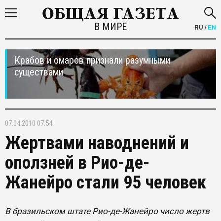
В МИРЕ
RU
/
EN
Крабов и омаров признали разумными
существами
07.04.2010 07:54
Жертвами наводнений и
оползней в Рио-де-
Жанейро стали 95 человек
В бразильском штате Рио-де-Жанейро число жертв