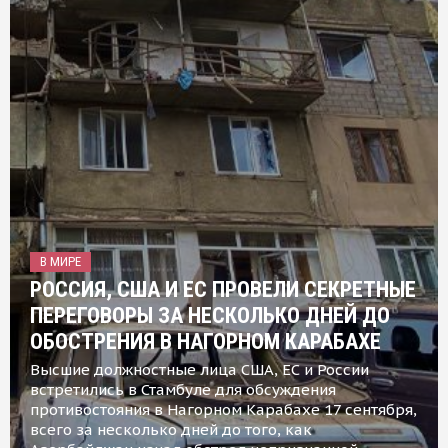
В МИРЕ
РОССИЯ, США И ЕС ПРОВЕЛИ СЕКРЕТНЫЕ
ПЕРЕГОВОРЫ ЗА НЕСКОЛЬКО ДНЕЙ ДО
ОБОСТРЕНИЯ В НАГОРНОМ КАРАБАХЕ
Высшие должностные лица США, ЕС и России
встретились в Стамбуле для обсуждения
противостояния в Нагорном Карабахе 17 сентября,
всего за несколько дней до того, как