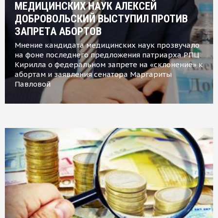
МЕДИЦИНСКИХ НАУК АЛЕКСЕЙ
ДОБРОВОЛЬСКИЙ ВЫСТУПИЛ ПРОТИВ
ЗАПРЕТА АБОРТОВ
Мнение кандидата медицинских наук прозвучало
на фоне последнего предложения патриарха РПЦ
Кирилла о федеральном запрете на «склонение» к
абортам и заявления сенатора Маргариты
Павловой