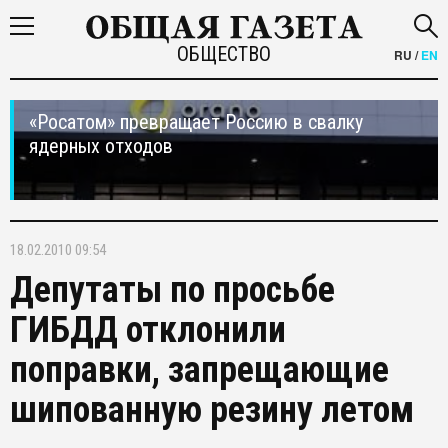
ОБЩЕСТВО
RU
/
EN
«Росатом» превращает Россию в свалку
ядерных отходов
18.02.2010 09:54
Депутаты по просьбе
ГИБДД отклонили
поправки, запрещающие
шипованную резину летом