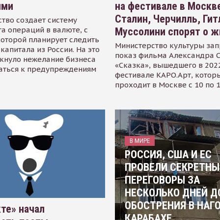
ями
на фестивале в Москве
Сталин, Черчилль, Гит
тво создает систему
а операций в валюте, с
Муссолини спорят о ж
оторой планирует следить
Министерство культуры зап
капитала из России. На это
показ фильма Александра 
кнуло нежелание бизнеса
«Сказка», вышедшего в 2022
аться к предупреждениям
фестивале КАРО.Арт, котор
проходит в Москве с 10 по 
В МИРЕ
РОССИЯ, США И ЕС
ПРОВЕЛИ СЕКРЕТНЫ
ПЕРЕГОВОРЫ ЗА
НЕСКОЛЬКО ДНЕЙ Д
ОБОСТРЕНИЯ В НАГ
те» начал
КАРАБАХЕ