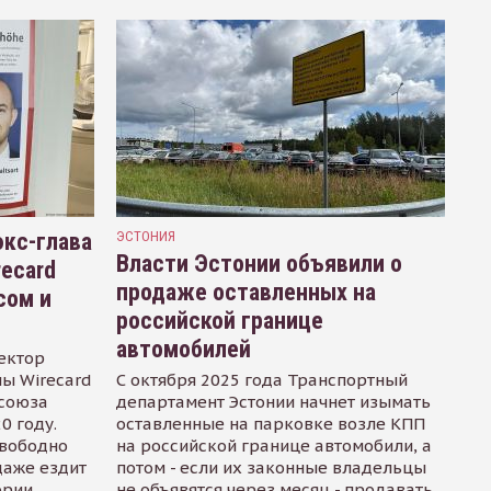
кс-глава
ЭСТОНИЯ
Власти Эстонии объявили о
recard
продаже оставленных на
сом и
российской границе
автомобилей
ектор
ы Wirecard
С октября 2025 года Транспортный
осоюза
департамент Эстонии начнет изымать
0 году.
оставленные на парковке возле КПП
свободно
на российской границе автомобили, а
даже ездит
потом - если их законные владельцы
ории
не объявятся через месяц - продавать.