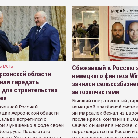
БЛАСТЬ
Сбежавший в Россию э
рсонской области
немецкого финтеха Wi
или передать
занялся сельхозбизне
 для строительства
автозапчастями
иев
Бывший операционный дир
аченной Россией
немецкой платёжной систем
ации Херсонской области
Ян Марсалек бежал из Евр
альдо встретился с
после краха компании в 202
ом Лукашенко в ходе своей
Сейчас он живёт в Москве, 
Беларусь. После этого
перемещается по России и 
глава Херсонской области
на оккупированные террит