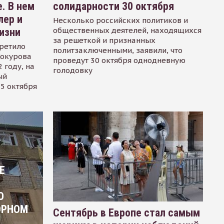
. В нем
солидарности 30 октября
лер и
Несколько российских политиков и
общественных деятелей, находящихся
изни
за решеткой и признанных
ретило
политзаключенными, заявили, что
Сокурова
проведут 30 октября однодневную
 году, на
голодовку
ый
15 октября
Е
О
ОРНОМ
Сентябрь в Европе стал самым