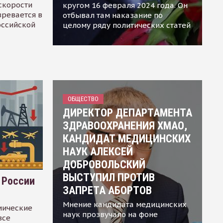
скорости
кругом 16 февраля 2024 года. Он
зревается в
отбывал там наказание по
оссийской
целому ряду политических статей
ОБЩЕСТВО
ДИРЕКТОР ДЕПАРТАМЕНТА
ЗДРАВООХРАНЕНИЯ ХМАО,
КАНДИДАТ МЕДИЦИНСКИХ
НАУК АЛЕКСЕЙ
ДОБРОВОЛЬСКИЙ
ВЫСТУПИЛ ПРОТИВ
 России
ЗАПРЕТА АБОРТОВ
Мнение кандидата медицинских
мические
наук прозвучало на фоне
все