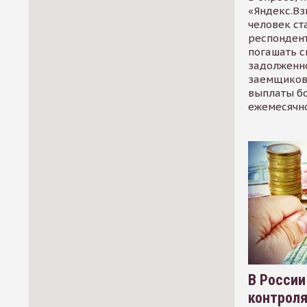
«Яндекс.Вз
человек ст
респондент
погашать 
задолженно
заемщиков
выплаты б
ежемесячн
В России
контрол