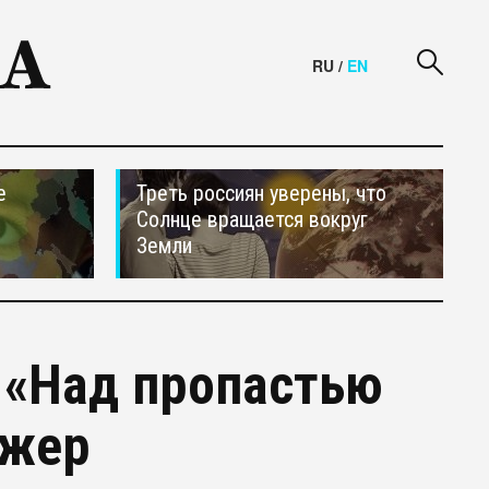
RU
/
EN
е
Треть россиян уверены, что
Солнце вращается вокруг
Земли
 «Над пропастью
джер