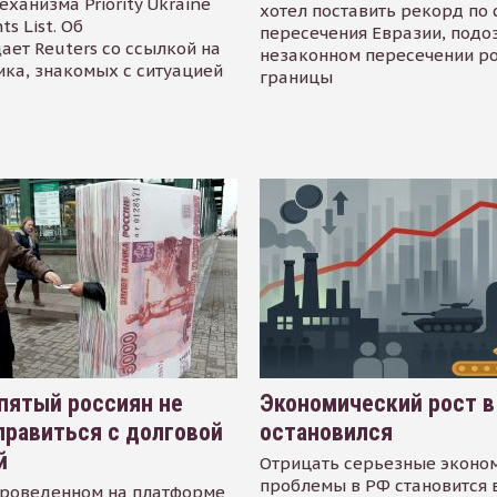
еханизма Priority Ukraine
хотел поставить рекорд по 
s List. Об
пересечения Евразии, подо
ает Reuters со ссылкой на
незаконном пересечении р
ика, знакомых с ситуацией
границы
пятый россиян не
Экономический рост в
равиться с долговой
остановился
й
Отрицать серьезные эконо
проблемы в РФ становится 
проведенном на платформе