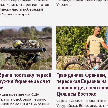
налистам, что регион готов
Украины
инску часть побережья
и Черного морей
рили поставку первой
Гражданина Франции,
ружия Украине за счет
пересекал Евразию на
ов
велосипеде, арестова
Дальнем Востоке
ация президента США
Трампа одобрила первую
Софиан Сехили находится в
енной помощи для Украины
Уссурийска. Велосипедист,