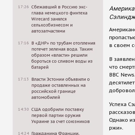
17:26
Сбежавший в Россию экс-
Американ
глава немецкого финтеха
Сэлиндже
Wirecard занялся
сельхозбизнесом и
Американс
автозапчастями
пропасть
17:16
В «ДНР» по трубам отопления
в своем 
потечет зеленая вода. Таким
образом «власти» решили
В заявлен
бороться со сливом воды из
что смерт
батарей
ВВС News.
17:13
Власти Эстонии объявили о
десятилет
продаже оставленных на
добровол
российской границе
автомобилей
Успеха Сэ
14:30
США одобрили поставку
рассказов
первой партии оружия
Однако из
Украине за счет союзников
ржи».
14:24
Гражданина Франции,