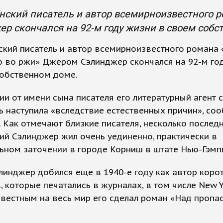
ский писатель и автор всемирноизвестного 
р скончался на 92-м году жизни в своем собс
кий писатель и автор всемирноизвестного романа
ю во ржи» Джером Сэлинджер скончался на 92-м го
собственном доме.
ии от имени сына писателя его литературный агент 
ь наступила «вследствие естественных причин», со
 Как отмечают близкие писателя, несколько послед
ий Сэлинджер жил очень уединенно, практически в
ьном заточении в городе Корниш в штате Нью-Гэмп
линджер добился еще в 1940-е году как автор коро
, которые печатались в журналах, в том числе New Y
вестным на весь мир его сделал роман «Над пропа