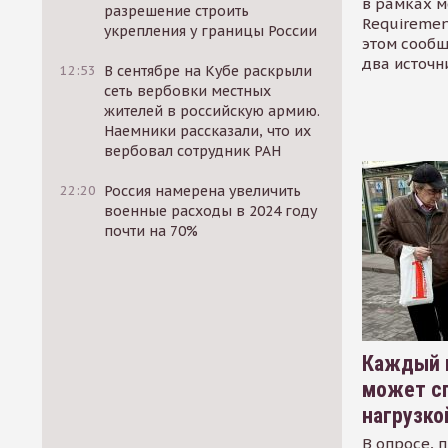
в рамках м
разрешение строить
Requirement
укрепления у границы России
этом сообщ
два источн
12:53
В сентябре на Кубе раскрыли
сеть вербовки местных
жителей в российскую армию.
Наемники рассказали, что их
вербовал сотрудник РАН
22:20
Россия намерена увеличить
военные расходы в 2024 году
почти на 70%
Каждый 
может сп
нагрузко
В опросе, 