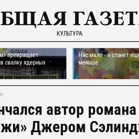
КУЛЬТУРА
м» превращает
Нас мало - а станет ещ
в свалку ядерных
меньше
в
00
нчался автор романа
ржи» Джером Сэлин