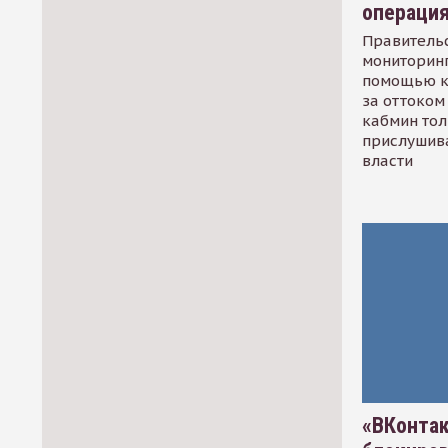
операци
Правительс
мониторинг
помощью к
за оттоком 
кабмин тол
прислушив
власти
«ВКонтак