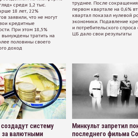
труднее. После сокращения
гляд» среди 1,2 тыс.
первом квартале на 0,6% в
арше 18 лет, 22%
квартал показал нулевой р
ов заявили, что не могут
экономики. Подавление кр
свои кредитные
и потребительского спроса
сти. При этом 18,5%
ЦБ дало свои результаты
 вынуждены тратить на
олее половины своего
ого доход
 создадут систему
Минкульт запретил по
я за валютными
последнего фильма С