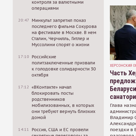
контроля за валютными
операциями
20:47
Минкульт запретил показ
последнего фильма Сокурова
на фестивале в Москве. В нем
Сталин, Черчилль, Гитлер и
Муссолини спорят о жизни
17:10
Российские
политзаключенные призвали
ХЕРСОНСКАЯ О
к голодовке солидарности 30
Часть Хе
октября
предлож
17:12
«ВКонтакте» начал
Беларуси
блокировать посты
санатор
родственников
Глава назн
мобилизованных, в которых
администр
они требуют вернуть близких
Владимир С
домой
Александр
поездки в 
14:11
Россия, США и ЕС провели
разговора 
секретные переговоры за