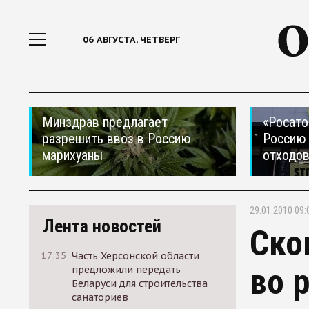
06 АВГУСТА, ЧЕТВЕРГ
Минздрав предлагает
«Росато
разрешить ввоз в Россию
Россию 
марихуаны
отходо
29.01.2010 09:
Лента новостей
Ско
17:35
Часть Херсонской области
во 
предложили передать
Беларуси для строительства
санаториев