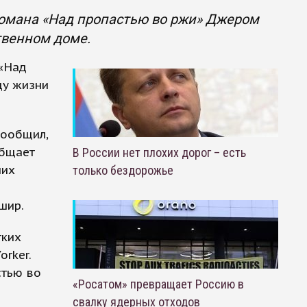
романа «Над пропастью во ржи» Джером
твенном доме.
 «Над
ду жизни
сообщил,
общает
В России нет плохих дорог – есть
них
только бездорожье
шир.
тких
orker.
стью во
«Росатом» превращает Россию в
свалку ядерных отходов