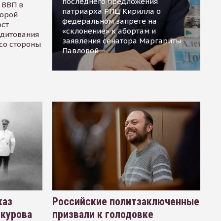
последнего предложения
 ВВП в
патриарха РПЦ Кирилла о
торой
федеральном запрете на
ост
«склонение» к абортам и
едитования
заявления сенатора Маргариты
 со стороны
Павловой
каз
Российские политзаключенные
окурова
призвали к голодовке