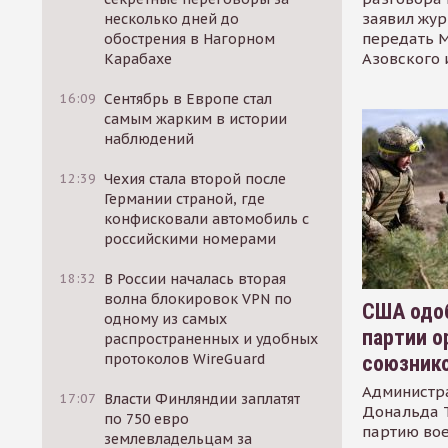
заявил жур
несколько дней до
передать М
обострения в Нагорном
Азовского 
Карабахе
16:09
Сентябрь в Европе стал
самым жарким в истории
наблюдений
12:39
Чехия стала второй после
Германии страной, где
конфисковали автомобиль с
российскими номерами
18:32
В России началась вторая
волна блокировок VPN по
США одоб
одному из самых
партии о
распространенных и удобных
протоколов WireGuard
союзник
Администр
17:07
Власти Финляндии заплатят
Дональда 
по 750 евро
партию во
землевладельцам за