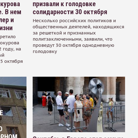
окурова
призвали к голодовке
. В нем
солидарности 30 октября
лер и
Несколько российских политиков и
общественных деятелей, находящихся
изни
за решеткой и признанных
ретило
политзаключенными, заявили, что
Сокурова
проведут 30 октября однодневную
 году, на
голодовку
ый
15 октября
Е
О
ОРНОМ