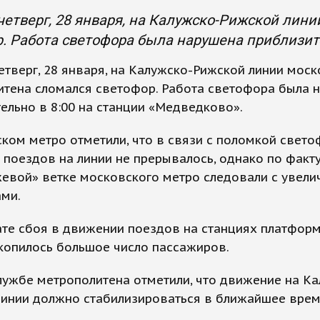
четверг, 28 января, на Калужско-Рижской лин
. Работа светофора была нарушена приблизите
етверг, 28 января, на Калужско-Рижской линии мос
итена сломался светофор. Работа светофора была 
ельно в 8:00 на станции «Медведково».
ком метро отметили, что в связи с поломкой свет
поездов на линии не прерывалось, однако по факт
жевой» ветке московского метро следовали с увел
ами.
ате сбоя в движении поездов на станциях платфор
копилось большое число пассажиров.
лужбе метрополитена отметили, что движение на К
линии должно стабилизироваться в ближайшее врем