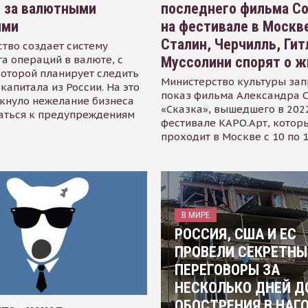
я за валютными
последнего фильма С
ями
на фестивале в Москве
Сталин, Черчилль, Гит
тво создает систему
а операций в валюте, с
Муссолини спорят о ж
оторой планирует следить
Министерство культуры зап
капитала из России. На это
показ фильма Александра 
кнуло нежелание бизнеса
«Сказка», вышедшего в 2022
аться к предупреждениям
фестивале КАРО.Арт, котор
проходит в Москве с 10 по 
В МИРЕ
РОССИЯ, США И ЕС
ПРОВЕЛИ СЕКРЕТНЫ
ПЕРЕГОВОРЫ ЗА
НЕСКОЛЬКО ДНЕЙ Д
ОБОСТРЕНИЯ В НАГ