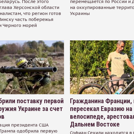
Беларусь. После этого
перемещается по России и 
глава Херсонской области
на оккупированные террит
налистам, что регион готов
Украины
инску часть побережья
и Черного морей
рили поставку первой
Гражданина Франции,
ружия Украине за счет
пересекал Евразию на
ов
велосипеде, арестова
Дальнем Востоке
ация президента США
Трампа одобрила первую
Софиан Сехили находится в