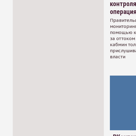
контрол
операци
Правительс
мониторинг
помощью к
за оттоком 
кабмин тол
прислушив
власти