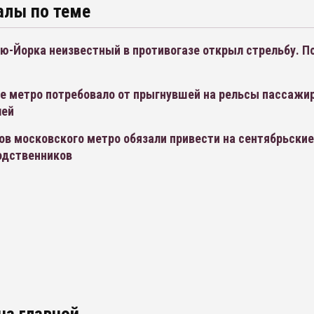
алы по теме
ью-Йорка неизвестный в противогазе открыл стрельбу. П
е метро потребовало от прыгнувшей на рельсы пассажир
лей
ов московского метро обязали привести на сентябрьски
одственников