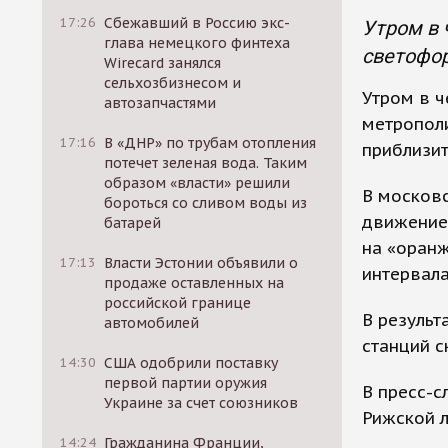
17:26
Сбежавший в Россию экс-
Утром в 
глава немецкого финтеха
светофор
Wirecard занялся
сельхозбизнесом и
Утром в ч
автозапчастями
метропол
17:16
В «ДНР» по трубам отопления
приблизит
потечет зеленая вода. Таким
образом «власти» решили
В московс
бороться со сливом воды из
движение 
батарей
на «оран
17:13
Власти Эстонии объявили о
интервал
продаже оставленных на
российской границе
В результ
автомобилей
станций с
14:30
США одобрили поставку
первой партии оружия
В пресс-с
Украине за счет союзников
Рижской 
14:24
Гражданина Франции,