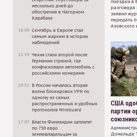
поездки в 
несколько дней до
разговора 
обострения в Нагорном
заявил жур
Карабахе
передать М
Азовского 
16:09
Сентябрь в Европе стал
самым жарким в истории
наблюдений
12:39
Чехия стала второй после
Германии страной, где
конфисковали автомобиль с
российскими номерами
18:32
В России началась вторая
волна блокировок VPN по
одному из самых
США одоб
распространенных и удобных
протоколов WireGuard
партии о
союзник
17:07
Власти Финляндии заплатят
Администр
по 750 евро
Дональда 
землевладельцам за