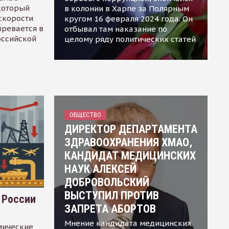
 который
в колонии в Харпе за Полярным
скорости
кругом 16 февраля 2024 года. Он
зревается в
отбывал там наказание по
оссийской
целому ряду политических статей
ОБЩЕСТВО
ДИРЕКТОР ДЕПАРТАМЕНТА
ЗДРАВООХРАНЕНИЯ ХМАО,
КАНДИДАТ МЕДИЦИНСКИХ
НАУК АЛЕКСЕЙ
ДОБРОВОЛЬСКИЙ
ВЫСТУПИЛ ПРОТИВ
 России
ЗАПРЕТА АБОРТОВ
Мнение кандидата медицинских
мические