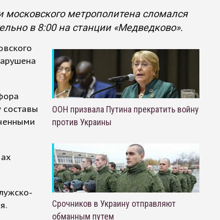
ии московского метрополитена сломался
льно в 8:00 на станции «Медведково».
ковского
нарушена
офора
у составы
ООН призвала Путина прекратить войну
иченными
против Украины
мах
алужско-
Срочников в Украину отправляют
я.
обманным путем