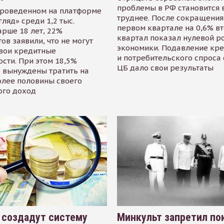
проблемы в РФ становится 
проведенном на платформе
труднее. После сокращения
гляд» среди 1,2 тыс.
первом квартале на 0,6% в
арше 18 лет, 22%
квартал показал нулевой р
ов заявили, что не могут
экономики. Подавление кр
свои кредитные
и потребительского спроса
сти. При этом 18,5%
ЦБ дало свои результаты
 вынуждены тратить на
олее половины своего
ого доход
 создадут систему
Минкульт запретил по