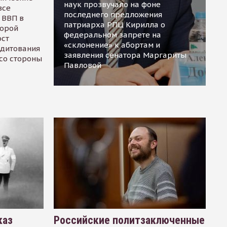
наук прозвучало на фоне
все
последнего предложения
 ВВП в
патриарха РПЦ Кирилла о
торой
федеральном запрете на
ост
«склонение» к абортам и
едитования
заявления сенатора Маргариты
 со стороны
Павловой
каз
Российские политзаключенные