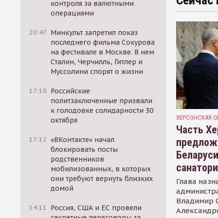
Сейчас 
контроля за валютными
операциями
20:47
Минкульт запретил показ
последнего фильма Сокурова
на фестивале в Москве. В нем
Сталин, Черчилль, Гитлер и
Муссолини спорят о жизни
17:10
Российские
политзаключенные призвали
к голодовке солидарности 30
ХЕРСОНСКАЯ О
октября
Часть Хе
17:12
«ВКонтакте» начал
предлож
блокировать посты
Беларуси
родственников
санатор
мобилизованных, в которых
они требуют вернуть близких
Глава назн
домой
администр
Владимир С
14:11
Россия, США и ЕС провели
Александр
секретные переговоры за