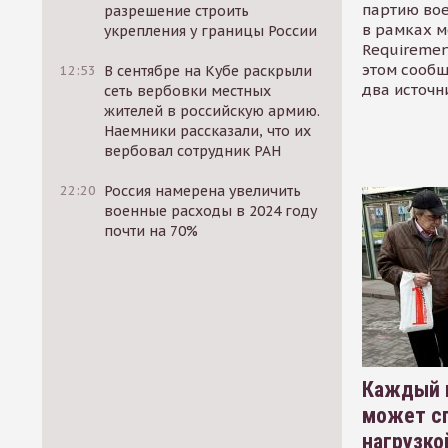
партию во
разрешение строить
в рамках м
укрепления у границы России
Requirement
этом сообщ
12:53
В сентябре на Кубе раскрыли
два источн
сеть вербовки местных
жителей в российскую армию.
Наемники рассказали, что их
вербовал сотрудник РАН
22:20
Россия намерена увеличить
военные расходы в 2024 году
почти на 70%
Каждый 
может сп
нагрузко