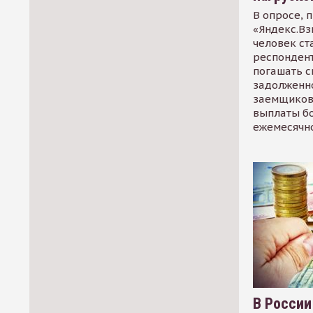
В опросе, 
«Яндекс.Вз
человек ст
респондент
погашать 
задолженно
заемщиков
выплаты б
ежемесячн
В России