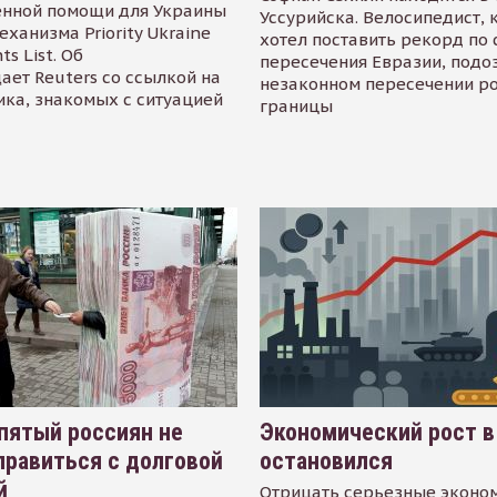
енной помощи для Украины
Уссурийска. Велосипедист,
еханизма Priority Ukraine
хотел поставить рекорд по 
s List. Об
пересечения Евразии, подо
ает Reuters со ссылкой на
незаконном пересечении р
ика, знакомых с ситуацией
границы
пятый россиян не
Экономический рост в
равиться с долговой
остановился
й
Отрицать серьезные эконо