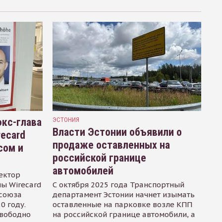
кс-глава
ЭСТОНИЯ
Власти Эстонии объявили о
recard
продаже оставленных на
сом и
российской границе
автомобилей
ектор
ы Wirecard
С октября 2025 года Транспортный
осоюза
департамент Эстонии начнет изымать
0 году.
оставленные на парковке возле КПП
свободно
на российской границе автомобили, а