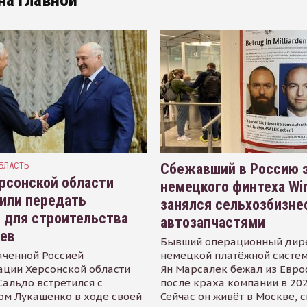
на главной
БЛАСТЬ
Сбежавший в Россию э
рсонской области
немецкого финтеха Wi
или передать
занялся сельхозбизне
 для строительства
автозапчастями
иев
Бывший операционный дир
аченной Россией
немецкой платёжной систем
ации Херсонской области
Ян Марсалек бежал из Евр
альдо встретился с
после краха компании в 202
ом Лукашенко в ходе своей
Сейчас он живёт в Москве, 