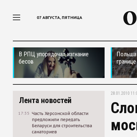
07 АВГУСТА, ПЯТНИЦА
В РПЦ упорядочат изгнание
Польша 
бесов
границе
28.01.2010 11:
Лента новостей
Сло
17:35
Часть Херсонской области
мос
предложили передать
Беларуси для строительства
санаториев