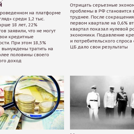
й
Отрицать серьезные эконо
проблемы в РФ становится 
проведенном на платформе
труднее. После сокращения
гляд» среди 1,2 тыс.
первом квартале на 0,6% в
арше 18 лет, 22%
квартал показал нулевой р
ов заявили, что не могут
экономики. Подавление кр
свои кредитные
и потребительского спроса
сти. При этом 18,5%
ЦБ дало свои результаты
 вынуждены тратить на
олее половины своего
ого доход