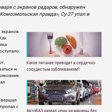
нваря с экранов радаров, обнаружен
Комсомольская правда», Су-27 упал в
с экранов
Как
лка
оступало.
т,
Какое питание приводит к сердечно-
ваться и
сосудистым заболеваниям?
полковник
ал
овершал
пропал с
АвтоВАЗ назвал цены на машины без