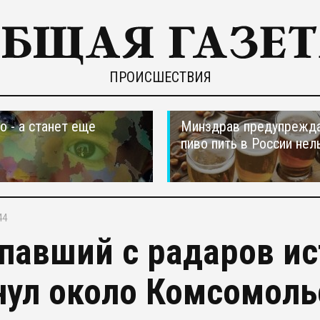
ПРОИСШЕСТВИЯ
о - а станет еще
Минздрав предупрежда
пиво пить в России нел
44
павший с радаров ис
нул около Комсомоль