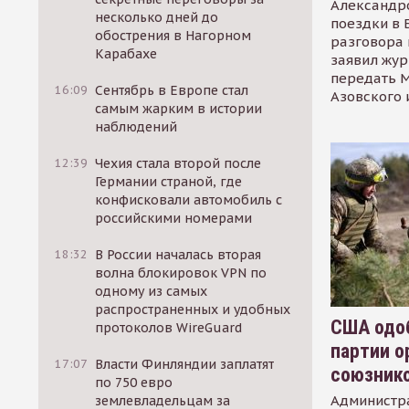
Александр
несколько дней до
поездки в 
обострения в Нагорном
разговора 
Карабахе
заявил жур
передать М
16:09
Сентябрь в Европе стал
Азовского 
самым жарким в истории
наблюдений
12:39
Чехия стала второй после
Германии страной, где
конфисковали автомобиль с
российскими номерами
18:32
В России началась вторая
волна блокировок VPN по
одному из самых
распространенных и удобных
США одоб
протоколов WireGuard
партии о
17:07
Власти Финляндии заплатят
союзник
по 750 евро
Администр
землевладельцам за