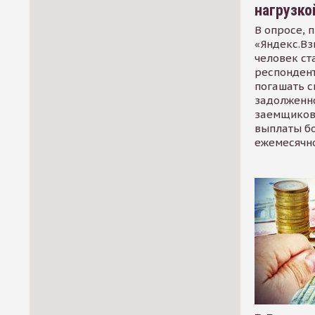
нагрузко
В опросе, 
«Яндекс.Вз
человек ст
респондент
погашать 
задолженно
заемщиков
выплаты б
ежемесячн