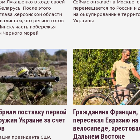
ом Лукашенко в ходе своей
Сейчас он живёт в Москве, 
Беларусь. После этого
перемещается по России и 
глава Херсонской области
на оккупированные террит
налистам, что регион готов
Украины
инску часть побережья
и Черного морей
рили поставку первой
Гражданина Франции,
ружия Украине за счет
пересекал Евразию на
ов
велосипеде, арестова
Дальнем Востоке
ация президента США