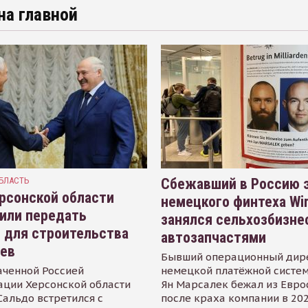
на главной
БЛАСТЬ
Сбежавший в Россию э
рсонской области
немецкого финтеха Wi
или передать
занялся сельхозбизне
 для строительства
автозапчастями
иев
Бывший операционный дир
аченной Россией
немецкой платёжной систем
ации Херсонской области
Ян Марсалек бежал из Евр
альдо встретился с
после краха компании в 202