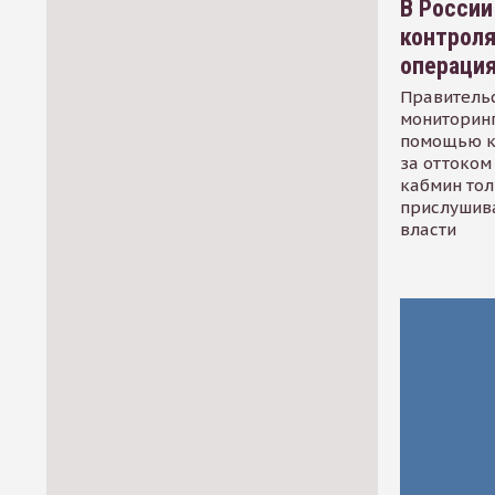
В России
контрол
операци
Правительс
мониторинг
помощью к
за оттоком 
кабмин тол
прислушив
власти