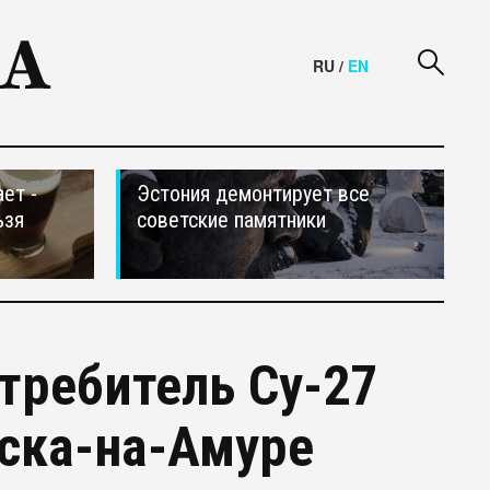
RU
/
EN
ет -
Эстония демонтирует все
ьзя
советские памятники
требитель Су-27
ска-на-Амуре