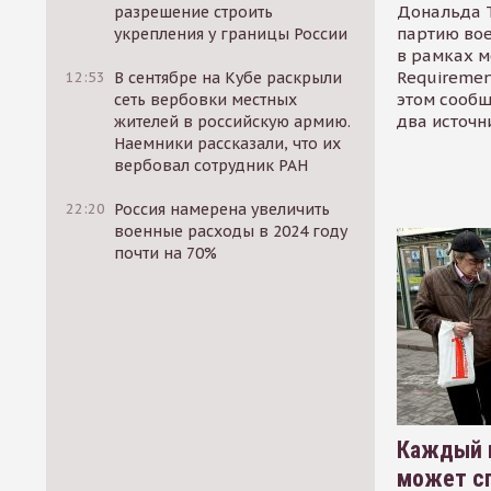
Дональда 
разрешение строить
партию во
укрепления у границы России
в рамках м
Requirement
12:53
В сентябре на Кубе раскрыли
этом сообщ
сеть вербовки местных
два источн
жителей в российскую армию.
Наемники рассказали, что их
вербовал сотрудник РАН
22:20
Россия намерена увеличить
военные расходы в 2024 году
почти на 70%
Каждый 
может сп