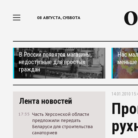
08 АВГУСТА, СУББОТА
В России появятся магазины,
Нас мал
недоступные для простых
меньше
граждан
14.01.2010 15:
Лента новостей
Про
17:35
Часть Херсонской области
рух
предложили передать
Беларуси для строительства
санаториев