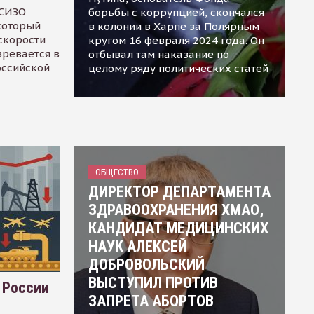
 СИЗО
борьбы с коррупцией, скончался
 который
в колонии в Харпе за Полярным
скорости
кругом 16 февраля 2024 года. Он
зревается в
отбывал там наказание по
оссийской
целому ряду политических статей
ОБЩЕСТВО
ДИРЕКТОР ДЕПАРТАМЕНТА
ЗДРАВООХРАНЕНИЯ ХМАО,
КАНДИДАТ МЕДИЦИНСКИХ
НАУК АЛЕКСЕЙ
ДОБРОВОЛЬСКИЙ
ВЫСТУПИЛ ПРОТИВ
 России
ЗАПРЕТА АБОРТОВ