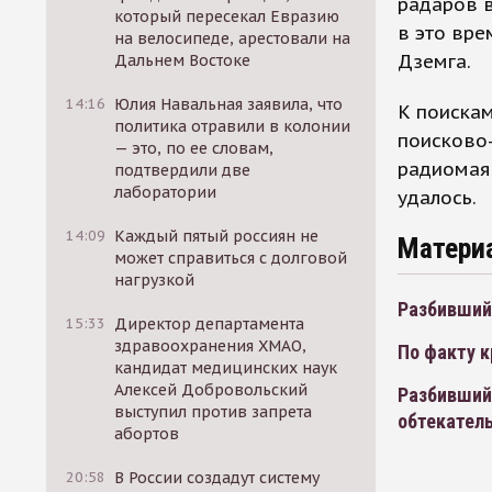
радаров в
который пересекал Евразию
в это вре
на велосипеде, арестовали на
Дземга.
Дальнем Востоке
14:16
Юлия Навальная заявила, что
К поискам
политика отравили в колонии
поисково
— это, по ее словам,
радиомаяк
подтвердили две
лаборатории
удалось.
14:09
Каждый пятый россиян не
Матери
может справиться с долговой
нагрузкой
Разбивший
15:33
Директор департамента
здравоохранения ХМАО,
По факту к
кандидат медицинских наук
Алексей Добровольский
Разбивший
выступил против запрета
обтекател
абортов
20:58
В России создадут систему