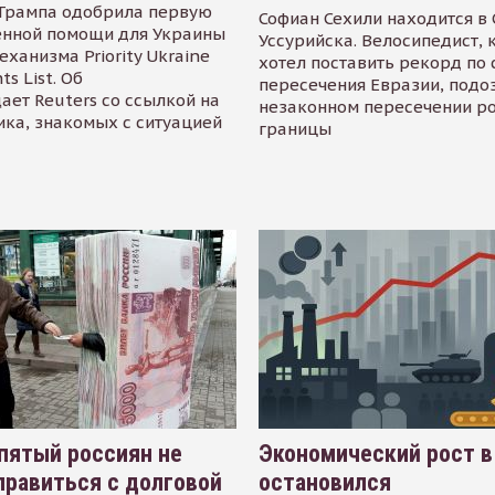
Трампа одобрила первую
Софиан Сехили находится в
енной помощи для Украины
Уссурийска. Велосипедист,
еханизма Priority Ukraine
хотел поставить рекорд по 
s List. Об
пересечения Евразии, подо
ает Reuters со ссылкой на
незаконном пересечении р
ика, знакомых с ситуацией
границы
пятый россиян не
Экономический рост в
равиться с долговой
остановился