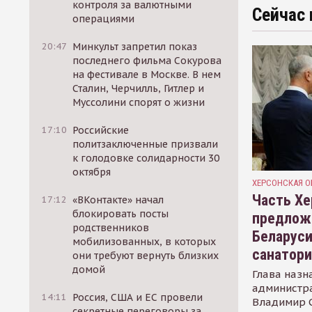
контроля за валютными
Сейчас 
операциями
20:47
Минкульт запретил показ
последнего фильма Сокурова
на фестивале в Москве. В нем
Сталин, Черчилль, Гитлер и
Муссолини спорят о жизни
17:10
Российские
политзаключенные призвали
к голодовке солидарности 30
октября
ХЕРСОНСКАЯ О
Часть Хе
17:12
«ВКонтакте» начал
блокировать посты
предлож
родственников
Беларуси
мобилизованных, в которых
санатор
они требуют вернуть близких
домой
Глава назн
администр
14:11
Россия, США и ЕС провели
Владимир С
секретные переговоры за