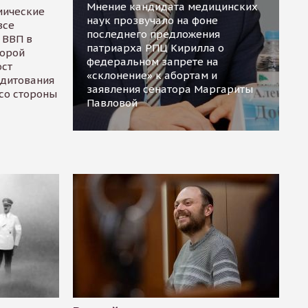
Мнение кандидата медицинских
мические
наук прозвучало на фоне
все
последнего предложения
 ВВП в
патриарха РПЦ Кирилла о
торой
федеральном запрете на
ост
«склонение» к абортам и
едитования
заявления сенатора Маргариты
 со стороны
Павловой