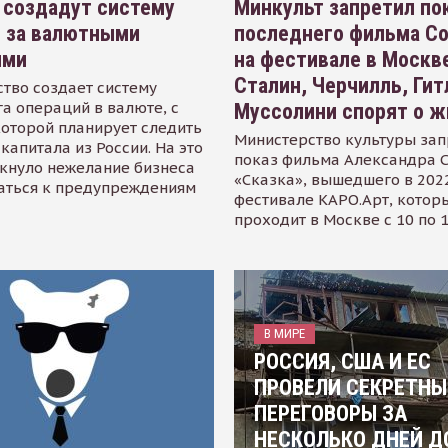
 создадут систему
Минкульт запретил по
я за валютными
последнего фильма С
ями
на фестивале в Москве
Сталин, Черчилль, Гит
тво создает систему
а операций в валюте, с
Муссолини спорят о ж
оторой планирует следить
Министерство культуры зап
капитала из России. На это
показ фильма Александра 
кнуло нежелание бизнеса
«Сказка», вышедшего в 2022
аться к предупреждениям
фестивале КАРО.Арт, котор
проходит в Москве с 10 по 
В МИРЕ
РОССИЯ, США И ЕС
ПРОВЕЛИ СЕКРЕТНЫ
ПЕРЕГОВОРЫ ЗА
НЕСКОЛЬКО ДНЕЙ Д