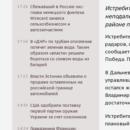
17:26
Сбежавший в Россию экс-
Истребит
глава немецкого финтеха
неподале
Wirecard занялся
районе п
сельхозбизнесом и
автозапчастями
Истребите
17:16
В «ДНР» по трубам отопления
радаров, 
потечет зеленая вода. Таким
сообщает 
образом «власти» решили
Победа. П
бороться со сливом воды из
батарей
В Дальнев
17:13
Власти Эстонии объявили о
управлявш
продаже оставленных на
остался ж
российской границе
автомобилей
Владимир 
достаточ
14:30
США одобрили поставку
первой партии оружия
Истребит
Украине за счет союзников
плановый 
14:24
Гражданина Франции,