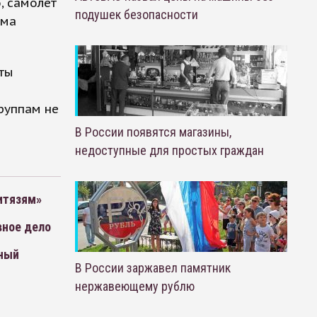
, самолет
подушек безопасности
ома
ты
руппам не
В России появятся магазины,
недоступные для простых граждан
итязям»
вное дело
чный
В России заржавел памятник
нержавеющему рублю