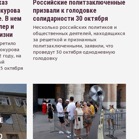
каз
Российские политзаключенные
окурова
призвали к голодовке
. В нем
солидарности 30 октября
лер и
Несколько российских политиков и
общественных деятелей, находящихся
изни
за решеткой и признанных
ретило
политзаключенными, заявили, что
Сокурова
проведут 30 октября однодневную
 году, на
голодовку
ый
15 октября
Е
О