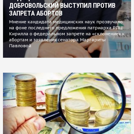
ДОБРОВОЛЬСКИЙ ВЫСТУПИЛ ПРОТИВ
ЗАПРЕТА АБОРТОВ
Мнение кандидата медицинских наук прозвучало
на фоне последнего предложения патриарха РПЦ
Кирилла о федеральном запрете на «склонение» к
абортам и заявления сенатора Маргариты
Павловой