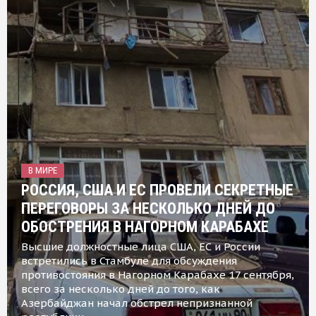
В МИРЕ
РОССИЯ, США И ЕС ПРОВЕЛИ СЕКРЕТНЫЕ
ПЕРЕГОВОРЫ ЗА НЕСКОЛЬКО ДНЕЙ ДО
ОБОСТРЕНИЯ В НАГОРНОМ КАРАБАХЕ
Высшие должностные лица США, ЕС и России
встретились в Стамбуле для обсуждения
противостояния в Нагорном Карабахе 17 сентября,
всего за несколько дней до того, как
Азербайджан начал обстрел непризнанной