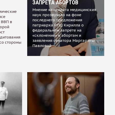
ЗАПРЕТА АБОРТОВ
Мнение кандидата медицинских
мические
наук прозвучало на фоне
все
последнего предложения
 ВВП в
патриарха РПЦ Кирилла о
торой
федеральном запрете на
ост
«склонение» к абортам и
едитования
заявления сенатора Маргариты
 со стороны
Павловой