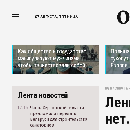
07 АВГУСТА, ПЯТНИЦА
Как общество и государство
Польша 
манипулируют мужчинами,
сухопут
чтобы те жертвовали собой
Европе
09.07.2009 16:
Лента новостей
Лен
17:35
Часть Херсонской области
нет
предложили передать
Беларуси для строительства
санаториев