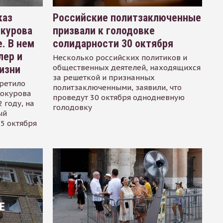
каз
Российские политзаключенные
окурова
призвали к голодовке
. В нем
солидарности 30 октября
лер и
Несколько российских политиков и
общественных деятелей, находящихся
изни
за решеткой и признанных
ретило
политзаключенными, заявили, что
Сокурова
проведут 30 октября однодневную
 году, на
голодовку
ый
15 октября
Е