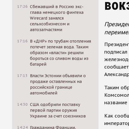
вок
17:26
Сбежавший в Россию экс-
глава немецкого финтеха
Wirecard занялся
Президен
сельхозбизнесом и
автозапчастями
переиме
17:16
В «ДНР» по трубам отопления
Президен
потечет зеленая вода. Таким
подписал
образом «власти» решили
бороться со сливом воды из
железнод
батарей
сообщает 
Александ
17:13
Власти Эстонии объявили о
продаже оставленных на
Таким обр
российской границе
автомобилей
Комсомол
название 
14:30
США одобрили поставку
первой партии оружия
Как сообщ
Украине за счет союзников
император
14:24
Гражданина Франции,