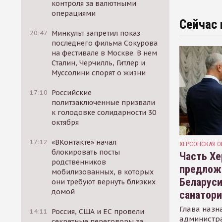
контроля за валютными
операциями
Сейчас 
20:47
Минкульт запретил показ
последнего фильма Сокурова
на фестивале в Москве. В нем
Сталин, Черчилль, Гитлер и
Муссолини спорят о жизни
17:10
Российские
политзаключенные призвали
к голодовке солидарности 30
октября
17:12
«ВКонтакте» начал
ХЕРСОНСКАЯ О
блокировать посты
Часть Хе
родственников
предлож
мобилизованных, в которых
Беларуси
они требуют вернуть близких
домой
санатор
Глава назн
14:11
Россия, США и ЕС провели
администр
секретные переговоры за