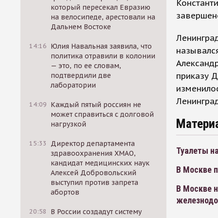
Константи
который пересекал Евразию
завершено
на велосипеде, арестовали на
Дальнем Востоке
Ленинград
14:16
Юлия Навальная заявила, что
назывался
политика отравили в колонии
Александр
— это, по ее словам,
приказу Д
подтвердили две
лаборатории
изменилос
Ленинград
14:09
Каждый пятый россиян не
может справиться с долговой
Матери
нагрузкой
15:33
Директор департамента
Туалеты на
здравоохранения ХМАО,
кандидат медицинских наук
В Москве 
Алексей Добровольский
выступил против запрета
В Москве н
абортов
железнодо
20:58
В России создадут систему