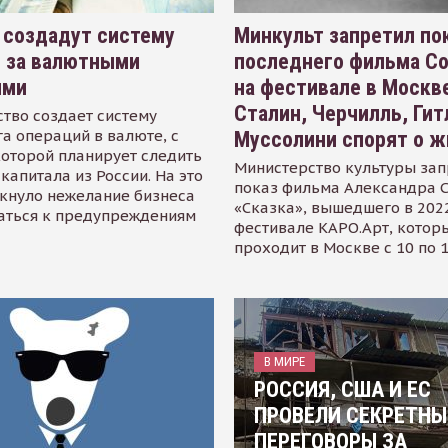
 создадут систему
Минкульт запретил по
я за валютными
последнего фильма С
ями
на фестивале в Москве
Сталин, Черчилль, Гит
тво создает систему
а операций в валюте, с
Муссолини спорят о ж
оторой планирует следить
Министерство культуры зап
капитала из России. На это
показ фильма Александра 
кнуло нежелание бизнеса
«Сказка», вышедшего в 2022
аться к предупреждениям
фестивале КАРО.Арт, котор
проходит в Москве с 10 по 
В МИРЕ
РОССИЯ, США И ЕС
ПРОВЕЛИ СЕКРЕТНЫ
ПЕРЕГОВОРЫ ЗА