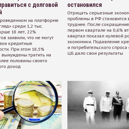
равиться с долговой
остановился
й
Отрицать серьезные эконо
проблемы в РФ становится 
проведенном на платформе
труднее. После сокращения
гляд» среди 1,2 тыс.
первом квартале на 0,6% в
арше 18 лет, 22%
квартал показал нулевой р
ов заявили, что не могут
экономики. Подавление кр
свои кредитные
и потребительского спроса
сти. При этом 18,5%
ЦБ дало свои результаты
 вынуждены тратить на
олее половины своего
ого доход