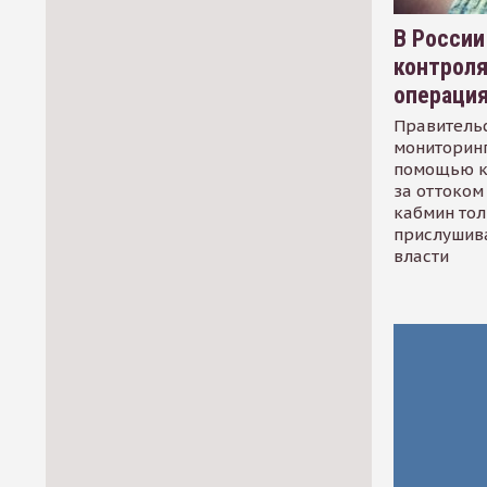
В России
контрол
операци
Правительс
мониторинг
помощью к
за оттоком 
кабмин тол
прислушив
власти