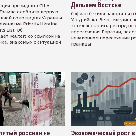
Дальнем Востоке
ация президента США
Трампа одобрила первую
Софиан Сехили находится в
енной помощи для Украины
Уссурийска. Велосипедист,
еханизма Priority Ukraine
хотел поставить рекорд по 
s List. Об
пересечения Евразии, подо
ает Reuters со ссылкой на
незаконном пересечении р
ика, знакомых с ситуацией
границы
пятый россиян не
Экономический рост в