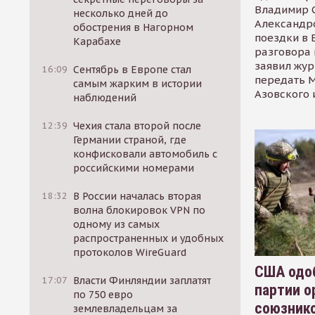
Владимир С
несколько дней до
Александр
обострения в Нагорном
поездки в 
Карабахе
разговора 
заявил жур
16:09
Сентябрь в Европе стал
передать М
самым жарким в истории
Азовского 
наблюдений
12:39
Чехия стала второй после
Германии страной, где
конфисковали автомобиль с
российскими номерами
18:32
В России началась вторая
волна блокировок VPN по
одному из самых
распространенных и удобных
протоколов WireGuard
США одоб
17:07
Власти Финляндии заплатят
партии о
по 750 евро
союзник
землевладельцам за