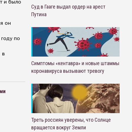
т и было
Суд в Гааге выдал ордер на арест
Путина
я он
 году по
 в
Симптомы «кентавра» и новые штаммы
коронавируса вызывают тревогу
ыми
Треть россиян уверены, что Солнце
вращается вокруг Земли