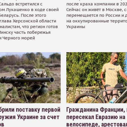
альдо встретился с
после краха компании в 202
ом Лукашенко в ходе своей
Сейчас он живёт в Москве, 
Беларусь. После этого
перемещается по России и 
глава Херсонской области
на оккупированные террит
налистам, что регион готов
Украины
инску часть побережья
и Черного морей
рили поставку первой
Гражданина Франции,
ружия Украине за счет
пересекал Евразию на
ов
велосипеде, арестова