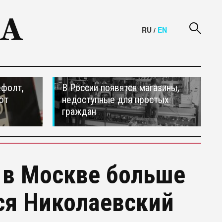
RU
/
EN
ефолт,
В России появятся магазины,
ют
недоступные для простых
граждан
 в Москве больше
лся Николаевский