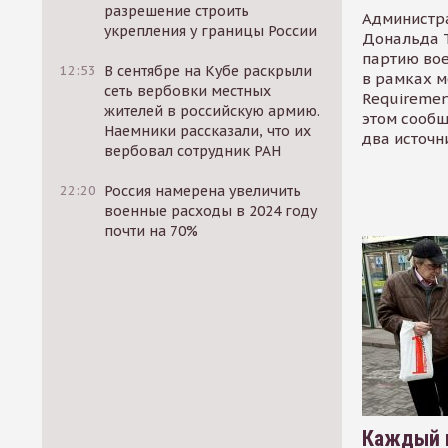
разрешение строить
Администр
укрепления у границы России
Дональда 
партию во
12:53
В сентябре на Кубе раскрыли
в рамках м
сеть вербовки местных
Requirement
жителей в российскую армию.
этом сообщ
Наемники рассказали, что их
два источн
вербовал сотрудник РАН
22:20
Россия намерена увеличить
военные расходы в 2024 году
почти на 70%
Каждый 