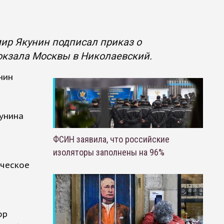
ир Якунин подписал приказ о
кзала Москвы в Николаевский.
нин
м
кунина
ФСИН заявила, что российские
изоляторы заполнены на 96%
ическое
ор