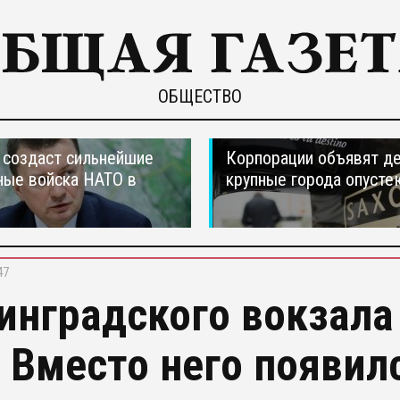
ОБЩЕСТВО
создаст сильнейшие
Корпорации объявят д
ные войска НАТО в
крупные города опусте
47
инградского вокзала
. Вместо него появи