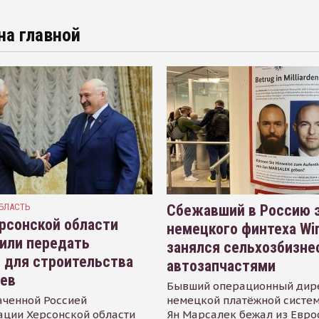
на главной
БЛАСТЬ
Сбежавший в Россию э
рсонской области
немецкого финтеха Wi
или передать
занялся сельхозбизне
 для строительства
автозапчастями
иев
Бывший операционный дир
аченной Россией
немецкой платёжной систем
ации Херсонской области
Ян Марсалек бежал из Евр