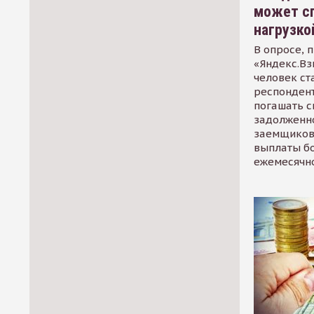
может сп
нагрузко
В опросе, 
«Яндекс.Вз
человек ст
респондент
погашать 
задолженно
заемщиков
выплаты б
ежемесячн