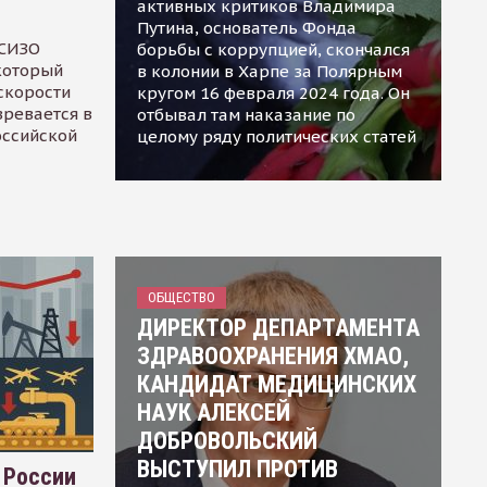
активных критиков Владимира
Путина, основатель Фонда
 СИЗО
борьбы с коррупцией, скончался
 который
в колонии в Харпе за Полярным
скорости
кругом 16 февраля 2024 года. Он
зревается в
отбывал там наказание по
оссийской
целому ряду политических статей
ОБЩЕСТВО
ДИРЕКТОР ДЕПАРТАМЕНТА
ЗДРАВООХРАНЕНИЯ ХМАО,
КАНДИДАТ МЕДИЦИНСКИХ
НАУК АЛЕКСЕЙ
ДОБРОВОЛЬСКИЙ
ВЫСТУПИЛ ПРОТИВ
 России