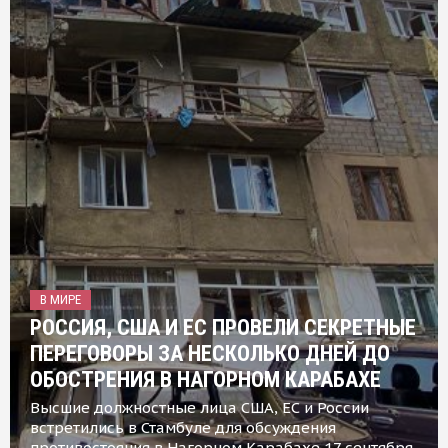
В МИРЕ
РОССИЯ, США И ЕС ПРОВЕЛИ СЕКРЕТНЫЕ
ПЕРЕГОВОРЫ ЗА НЕСКОЛЬКО ДНЕЙ ДО
ОБОСТРЕНИЯ В НАГОРНОМ КАРАБАХЕ
Высшие должностные лица США, ЕС и России
встретились в Стамбуле для обсуждения
противостояния в Нагорном Карабахе 17 сентября,