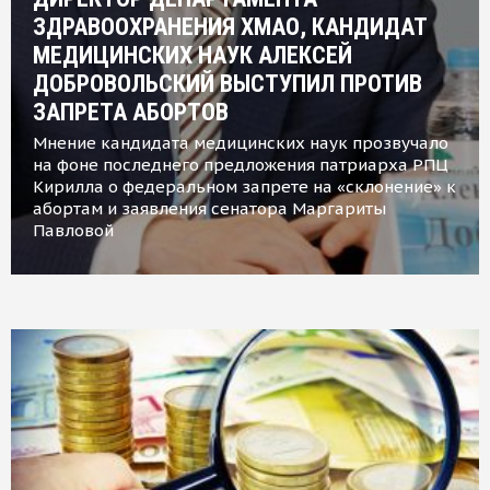
ЗДРАВООХРАНЕНИЯ ХМАО, КАНДИДАТ
МЕДИЦИНСКИХ НАУК АЛЕКСЕЙ
ДОБРОВОЛЬСКИЙ ВЫСТУПИЛ ПРОТИВ
ЗАПРЕТА АБОРТОВ
Мнение кандидата медицинских наук прозвучало
на фоне последнего предложения патриарха РПЦ
Кирилла о федеральном запрете на «склонение» к
абортам и заявления сенатора Маргариты
Павловой