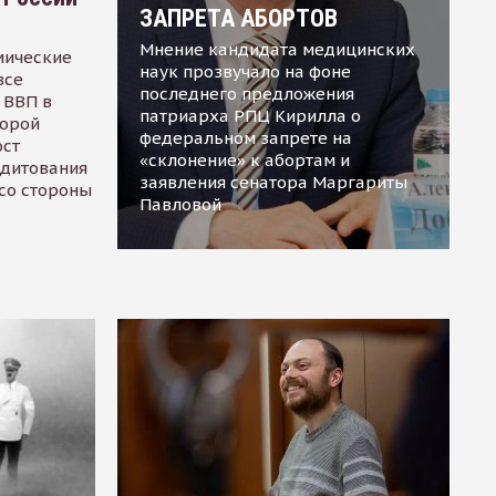
ЗАПРЕТА АБОРТОВ
Мнение кандидата медицинских
мические
наук прозвучало на фоне
все
последнего предложения
 ВВП в
патриарха РПЦ Кирилла о
торой
федеральном запрете на
ост
«склонение» к абортам и
едитования
заявления сенатора Маргариты
 со стороны
Павловой