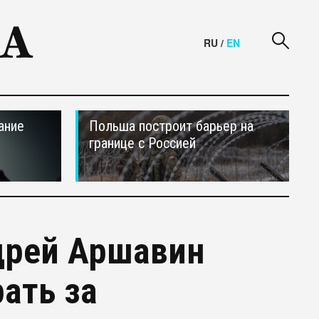
RU
/
EN
ание
Польша построит барьер на
границе с Россией
дрей Аршавин
ать за