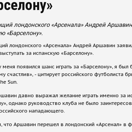
рселону»
ий лондонского «Арсенала» Андрей Аршавин з
ю «Барселону».
ий лондонского «Арсенала» Андрей Аршавин заявил
выступать за испанскую «Барселону».
у меня появился шанс играть за «Барселону», я был 
у счастлив», - цитирует российского футболиста бр
he Sun.
ршавин давно выражал желание играть именно за и
у», однако руководство клуба не было заинтересо
российского нападающего.
, что Аршавин перешел в лондонский «Арсенал» в 