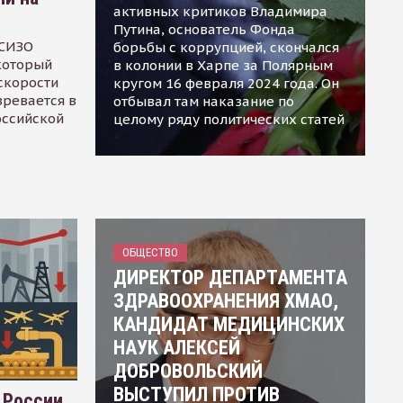
активных критиков Владимира
Путина, основатель Фонда
 СИЗО
борьбы с коррупцией, скончался
 который
в колонии в Харпе за Полярным
скорости
кругом 16 февраля 2024 года. Он
зревается в
отбывал там наказание по
оссийской
целому ряду политических статей
ОБЩЕСТВО
ДИРЕКТОР ДЕПАРТАМЕНТА
ЗДРАВООХРАНЕНИЯ ХМАО,
КАНДИДАТ МЕДИЦИНСКИХ
НАУК АЛЕКСЕЙ
ДОБРОВОЛЬСКИЙ
ВЫСТУПИЛ ПРОТИВ
 России