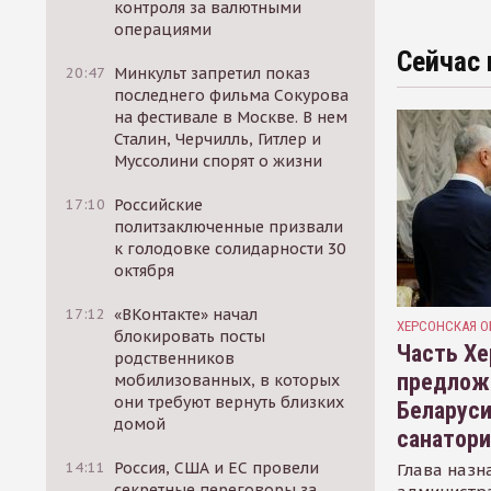
контроля за валютными
операциями
Сейчас 
20:47
Минкульт запретил показ
последнего фильма Сокурова
на фестивале в Москве. В нем
Сталин, Черчилль, Гитлер и
Муссолини спорят о жизни
17:10
Российские
политзаключенные призвали
к голодовке солидарности 30
октября
17:12
«ВКонтакте» начал
ХЕРСОНСКАЯ О
блокировать посты
Часть Хе
родственников
предлож
мобилизованных, в которых
они требуют вернуть близких
Беларуси
домой
санатор
14:11
Россия, США и ЕС провели
Глава назн
секретные переговоры за