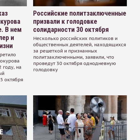
каз
Российские политзаключенные
окурова
призвали к голодовке
. В нем
солидарности 30 октября
лер и
Несколько российских политиков и
общественных деятелей, находящихся
изни
за решеткой и признанных
ретило
политзаключенными, заявили, что
Сокурова
проведут 30 октября однодневную
 году, на
голодовку
ый
15 октября
Е