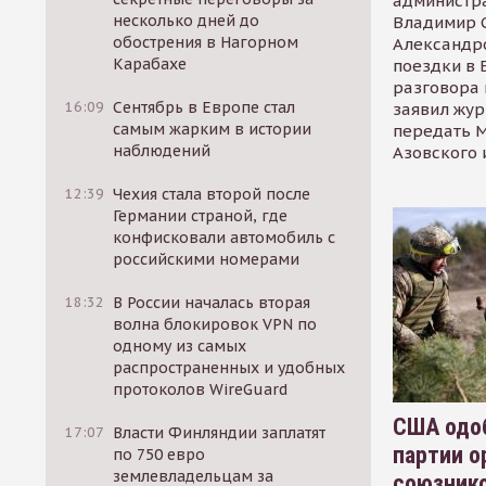
администр
несколько дней до
Владимир С
обострения в Нагорном
Александр
Карабахе
поездки в 
разговора 
16:09
Сентябрь в Европе стал
заявил жур
самым жарким в истории
передать М
наблюдений
Азовского 
12:39
Чехия стала второй после
Германии страной, где
конфисковали автомобиль с
российскими номерами
18:32
В России началась вторая
волна блокировок VPN по
одному из самых
распространенных и удобных
протоколов WireGuard
США одоб
17:07
Власти Финляндии заплатят
партии о
по 750 евро
землевладельцам за
союзник