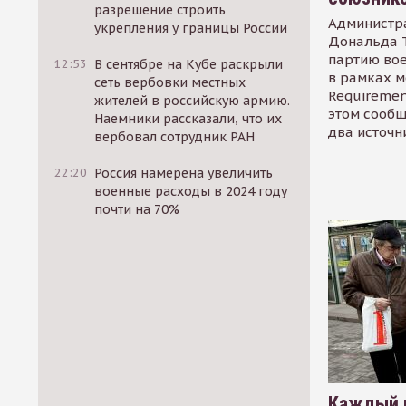
разрешение строить
Администр
укрепления у границы России
Дональда 
партию во
12:53
В сентябре на Кубе раскрыли
в рамках м
сеть вербовки местных
Requirement
жителей в российскую армию.
этом сообщ
Наемники рассказали, что их
два источн
вербовал сотрудник РАН
22:20
Россия намерена увеличить
военные расходы в 2024 году
почти на 70%
Каждый 