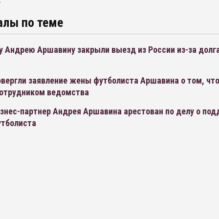
.
алы по теме
 Андрею Аршавину закрыли выезд из России из-за долга
м
вергли заявление жены футболиста Аршавина о том, что
сотрудником ведомства
знес-партнер Андрея Аршавина арестован по делу о под
утболиста