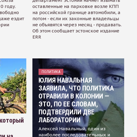
осоюза
департамент Эстонии начнет изымать
0 году.
оставленные на парковке возле КПП
свободно
на российской границе автомобили, а
даже ездит
потом - если их законные владельцы
ории
не объявятся через месяц - продавать.
Об этом сообщает эстонское издание
ERR
ПОЛИТИКА
ЮЛИЯ НАВАЛЬНАЯ
ЗАЯВИЛА, ЧТО ПОЛИТИКА
ОТРАВИЛИ В КОЛОНИИ —
ЭТО, ПО ЕЕ СЛОВАМ,
ПОДТВЕРДИЛИ ДВЕ
ЛАБОРАТОРИИ
 который
Алексей Навальный, один из
наиболее последовательных и
ли на