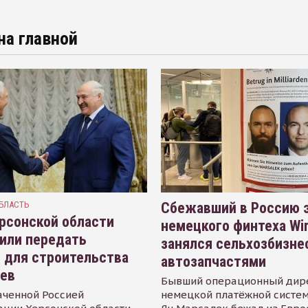
на главной
БЛАСТЬ
Сбежавший в Россию э
рсонской области
немецкого финтеха Wi
или передать
занялся сельхозбизне
 для строительства
автозапчастями
иев
Бывший операционный дир
аченной Россией
немецкой платёжной систем