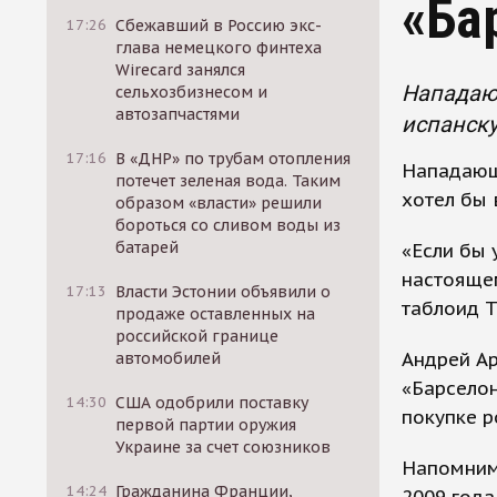
«Ба
17:26
Сбежавший в Россию экс-
глава немецкого финтеха
Wirecard занялся
Нападающ
сельхозбизнесом и
автозапчастями
испанску
17:16
В «ДНР» по трубам отопления
Нападающ
потечет зеленая вода. Таким
хотел бы 
образом «власти» решили
бороться со сливом воды из
батарей
«Если бы 
настоящем
17:13
Власти Эстонии объявили о
таблоид T
продаже оставленных на
российской границе
Андрей А
автомобилей
«Барселон
14:30
США одобрили поставку
покупке 
первой партии оружия
Украине за счет союзников
Напомним
14:24
Гражданина Франции,