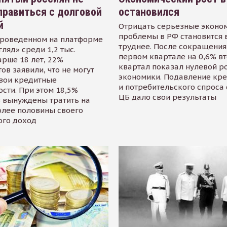
равиться с долговой
остановился
й
Отрицать серьезные эконо
проблемы в РФ становится 
проведенном на платформе
труднее. После сокращения
гляд» среди 1,2 тыс.
первом квартале на 0,6% в
арше 18 лет, 22%
квартал показал нулевой р
ов заявили, что не могут
экономики. Подавление кр
свои кредитные
и потребительского спроса
сти. При этом 18,5%
ЦБ дало свои результаты
 вынуждены тратить на
олее половины своего
ого доход