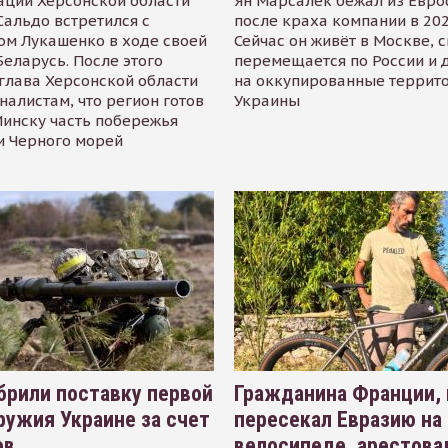
ации Херсонской области
Ян Марсалек бежал из Евр
альдо встретился с
после краха компании в 202
ом Лукашенко в ходе своей
Сейчас он живёт в Москве, 
Беларусь. После этого
перемещается по России и 
глава Херсонской области
на оккупированные террит
налистам, что регион готов
Украины
инску часть побережья
и Черного морей
рили поставку первой
Гражданина Франции,
ружия Украине за счет
пересекал Евразию на
ов
велосипеде, арестова