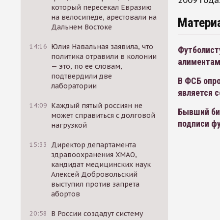
2009 года
который пересекал Евразию
на велосипеде, арестовали на
Матери
Дальнем Востоке
14:16
Юлия Навальная заявила, что
Футболисту
политика отравили в колонии
алимента
— это, по ее словам,
подтвердили две
В ФСБ опро
лаборатории
является 
14:09
Каждый пятый россиян не
Бывший би
может справиться с долговой
подписи ф
нагрузкой
15:33
Директор департамента
здравоохранения ХМАО,
кандидат медицинских наук
Алексей Добровольский
выступил против запрета
абортов
20:58
В России создадут систему