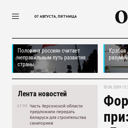
07 АВГУСТА, ПЯТНИЦА
Половина россиян считает
Крабов 
неправильным путь развития
разумн
страны
30.06.2009 15:
Лента новостей
Фор
17:35
Часть Херсонской области
при
предложили передать
Беларуси для строительства
санаториев