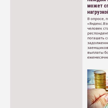
может сп
нагрузко
В опросе, 
«Яндекс.Вз
человек ст
респондент
погашать 
задолженно
заемщиков
выплаты б
ежемесячн