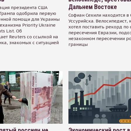
Дальнем Востоке
ация президента США
Трампа одобрила первую
Софиан Сехили находится в
енной помощи для Украины
Уссурийска. Велосипедист,
еханизма Priority Ukraine
хотел поставить рекорд по 
s List. Об
пересечения Евразии, подо
ает Reuters со ссылкой на
незаконном пересечении р
ика, знакомых с ситуацией
границы
пятый россиян не
Экономический рост в