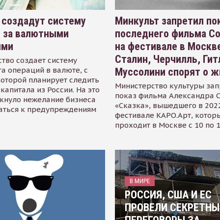
 создадут систему
Минкульт запретил по
я за валютными
последнего фильма С
ями
на фестивале в Москве
Сталин, Черчилль, Гит
тво создает систему
а операций в валюте, с
Муссолини спорят о ж
оторой планирует следить
Министерство культуры зап
капитала из России. На это
показ фильма Александра 
кнуло нежелание бизнеса
«Сказка», вышедшего в 2022
аться к предупреждениям
фестивале КАРО.Арт, котор
проходит в Москве с 10 по 
В МИРЕ
РОССИЯ, США И ЕС
ПРОВЕЛИ СЕКРЕТНЫ