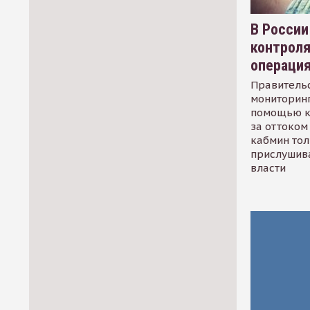
В России
контрол
операци
Правительс
мониторинг
помощью к
за оттоком 
кабмин тол
прислушив
власти