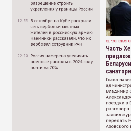
разрешение строить
укрепления у границы России
12:53
В сентябре на Кубе раскрыли
сеть вербовки местных
жителей в российскую армию.
Наемники рассказали, что их
ХЕРСОНСКАЯ О
вербовал сотрудник РАН
Часть Хе
предлож
22:20
Россия намерена увеличить
военные расходы в 2024 году
Беларуси
почти на 70%
санатор
Глава назн
администр
Владимир С
Александр
поездки в 
разговора 
заявил жур
передать М
Азовского 