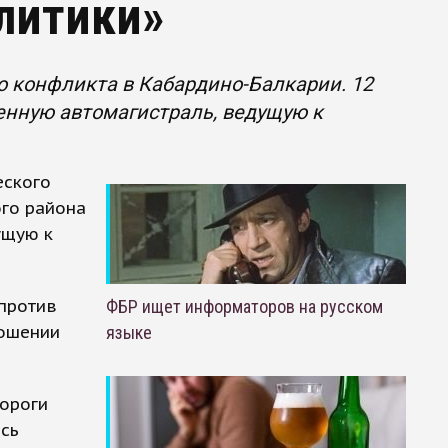
литики»
о конфликта в Кабардино-Балкарии. 12
енную автомагистраль, ведущую к
еского
ого района
ущую к
 против
ФБР ищет информаторов на русском
ношении
языке
дороги
ись