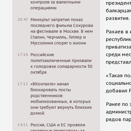
контроля за валютными
президент
операциями
балкарца
развития.
20:47
Минкульт запретил показ
последнего фильма Сокурова
Рахаев в 
на фестивале в Москве. В нем
Сталин, Черчилль, Гитлер и
республик
Муссолини спорят о жизни
приватиза
среди ме
17:10
Российские
политзаключенные призвали
представл
к голодовке солидарности 30
октября
«Такая по
социальн
17:12
«ВКонтакте» начал
блокировать посты
добавил Р
родственников
мобилизованных, в которых
Ранее по 
они требуют вернуть близких
администр
домой
рядов пар
14:11
Россия, США и ЕС провели
секретные переговоры за