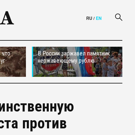
RU
/
EN
 что
В России заржавел памятник
уг
нержавеющему рублю
инственную
ста против