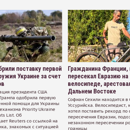
рили поставку первой
Гражданина Франции,
ружия Украине за счет
пересекал Евразию на
ов
велосипеде, арестова
Дальнем Востоке
ация президента США
Трампа одобрила первую
Софиан Сехили находится в
енной помощи для Украины
Уссурийска. Велосипедист,
еханизма Priority Ukraine
хотел поставить рекорд по 
s List. Об
пересечения Евразии, подо
ает Reuters со ссылкой на
незаконном пересечении р
ика, знакомых с ситуацией
границы