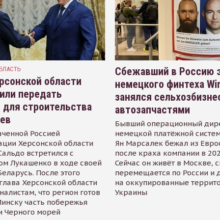
БЛАСТЬ
Сбежавший в Россию э
рсонской области
немецкого финтеха Wi
или передать
занялся сельхозбизне
 для строительства
автозапчастями
иев
Бывший операционный дир
аченной Россией
немецкой платёжной систем
ации Херсонской области
Ян Марсалек бежал из Евр
альдо встретился с
после краха компании в 202
ом Лукашенко в ходе своей
Сейчас он живёт в Москве, 
Беларусь. После этого
перемещается по России и 
глава Херсонской области
на оккупированные террит
налистам, что регион готов
Украины
инску часть побережья
и Черного морей