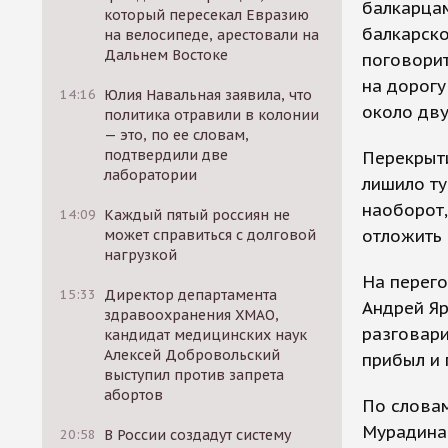
балкарцам
который пересекал Евразию
балкарско
на велосипеде, арестовали на
Дальнем Востоке
поговорит
на дорогу
14:16
Юлия Навальная заявила, что
около дву
политика отравили в колонии
— это, по ее словам,
подтвердили две
Перекрыт
лаборатории
лишило ту
наоборот,
14:09
Каждый пятый россиян не
отложить 
может справиться с долговой
нагрузкой
На перего
15:33
Директор департамента
Андрей Я
здравоохранения ХМАО,
разговари
кандидат медицинских наук
Алексей Добровольский
прибыл и 
выступил против запрета
абортов
По словам
Мурадина 
20:58
В России создадут систему