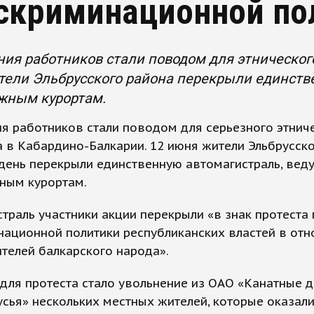
скриминационной по
ия работников стали поводом для этническог
ели Эльбрусского района перекрыли единств
жным курортам.
я работников стали поводом для серьезного этнич
 в Кабардино-Балкарии. 12 июня жители Эльбрусск
день перекрыли единственную автомагистраль, вед
ным курортам.
траль участники акции перекрыли «в знак протеста
национной политики республиканских властей в от
телей балкарского народа».
ля протеста стало увольнение из ОАО «Канатные 
сья» нескольких местных жителей, которые оказал