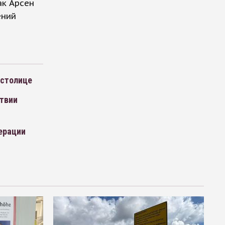
ак Арсен
ений
 столице
ствии
ерации