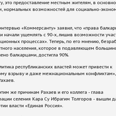
у, это предоставление местным жителям, в основн
м, нормальных возможностей для социально-эконо
интервью «Коммерсанту» заявил, что «права балкар
и начали ущемлять с 90-х, лишив возможности учас
ционных процессах». Теперь, по его мнению, безра
стного населения, которое в подавляющем большин
ено балкарцами, достигла 90%.
литика республиканских властей может привести к
ому взрыву и даже межнациональным конфликтам»,
ахаев.
этим же причинам Рахаев и его коллега - глава
ации селения Кара Су Ибрагим Толгоров - вышли д
тии власти «Единая Россия».