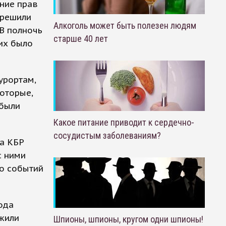
ение прав
 решили
Алкоголь может быть полезен людям
"В полночь
старше 40 лет
их было
урортам,
оторые,
 были
Какое питание приводит к сердечно-
сосудистым заболеваниям?
ва КБР
с ними
то событий
ода
жили
Шпионы, шпионы, кругом одни шпионы!