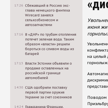
«ди
17:26
Сбежавший в Россию экс-
глава немецкого финтеха
Wirecard занялся
Увольнен
сельхозбизнесом и
автозапчастями
июня жит
горнолы
17:16
В «ДНР» по трубам отопления
потечет зеленая вода. Таким
Увольнени
образом «власти» решили
бороться со сливом воды из
конфликта
батарей
на целый 
горнолыж
17:13
Власти Эстонии объявили о
продаже оставленных на
российской границе
Автомагис
автомобилей
дискрими
представи
14:30
США одобрили поставку
первой партии оружия
Поводом д
Украине за счет союзников
Приэльбру
14:24
Гражданина Франции,