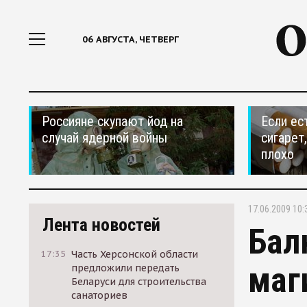
06 АВГУСТА, ЧЕТВЕРГ
Россияне скупают йод на
Если ес
случай ядерной войны
сигарет
плохо
17.06.2009 10:
Лента новостей
Бал
17:35
Часть Херсонской области
маг
предложили передать
Беларуси для строительства
санаториев