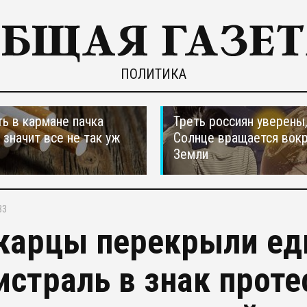
ПОЛИТИКА
ть в кармане пачка
Треть россиян уверены,
, значит все не так уж
Солнце вращается вокр
Земли
33
карцы перекрыли ед
истраль в знак проте