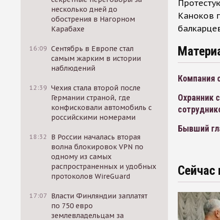
Протестую
несколько дней до
Каноков п
обострения в Нагорном
балкарцев
Карабахе
Матери
16:09
Сентябрь в Европе стал
самым жарким в истории
наблюдений
Компания 
12:39
Чехия стала второй после
Охранник с
Германии страной, где
конфисковали автомобиль с
сотрудник
российскими номерами
Бывший гл
18:32
В России началась вторая
волна блокировок VPN по
одному из самых
распространенных и удобных
Сейчас 
протоколов WireGuard
17:07
Власти Финляндии заплатят
по 750 евро
землевладельцам за