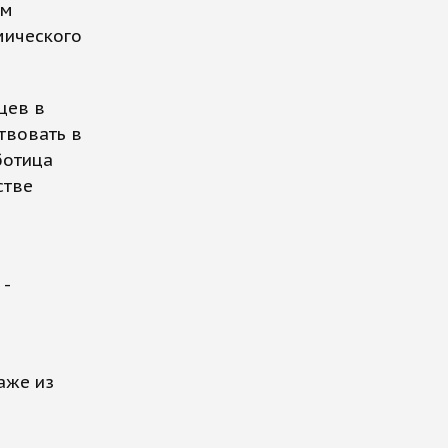
ом
мического
цев в
твовать в
ботица
стве
 -
аже из