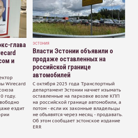
кс-глава
ЭСТОНИЯ
Власти Эстонии объявили о
recard
продаже оставленных на
сом и
российской границе
автомобилей
ектор
ы Wirecard
С октября 2025 года Транспортный
осоюза
департамент Эстонии начнет изымать
0 году.
оставленные на парковке возле КПП
свободно
на российской границе автомобили, а
даже ездит
потом - если их законные владельцы
ории
не объявятся через месяц - продавать.
Об этом сообщает эстонское издание
ERR