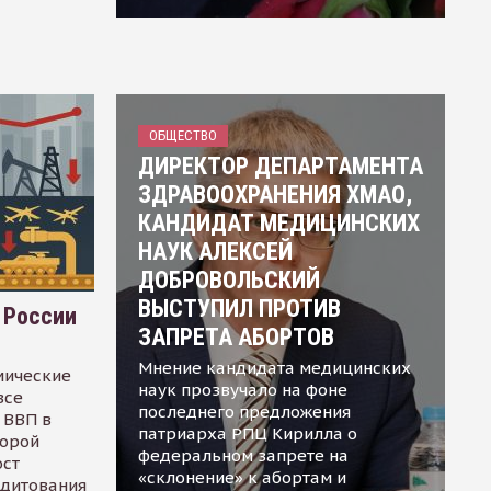
ОБЩЕСТВО
ДИРЕКТОР ДЕПАРТАМЕНТА
ЗДРАВООХРАНЕНИЯ ХМАО,
КАНДИДАТ МЕДИЦИНСКИХ
НАУК АЛЕКСЕЙ
ДОБРОВОЛЬСКИЙ
ВЫСТУПИЛ ПРОТИВ
 России
ЗАПРЕТА АБОРТОВ
Мнение кандидата медицинских
мические
наук прозвучало на фоне
все
последнего предложения
 ВВП в
патриарха РПЦ Кирилла о
торой
федеральном запрете на
ост
«склонение» к абортам и
едитования