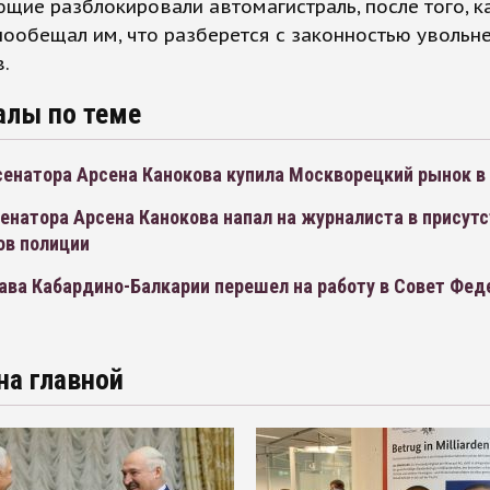
щие разблокировали автомагистраль, после того, к
ообещал им, что разберется с законностью увольн
.
алы по теме
сенатора Арсена Канокова купила Москворецкий рынок в
енатора Арсена Канокова напал на журналиста в присут
ов полиции
ава Кабардино-Балкарии перешел на работу в Совет Фед
на главной