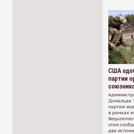
США одоб
партии о
союзник
Администр
Дональда 
партию во
в рамках м
Requirement
этом сообщ
два источн