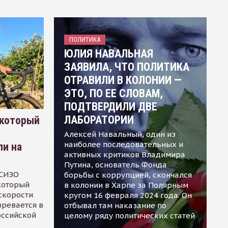
ПОЛИТИКА
ЮЛИЯ НАВАЛЬНАЯ
ЗАЯВИЛА, ЧТО ПОЛИТИКА
ОТРАВИЛИ В КОЛОНИИ —
ЭТО, ПО ЕЕ СЛОВАМ,
ПОДТВЕРДИЛИ ДВЕ
ЛАБОРАТОРИИ
 который
Алексей Навальный, один из
наиболее последовательных и
ли на
активных критиков Владимира
Путина, основатель Фонда
 СИЗО
борьбы с коррупцией, скончался
 который
в колонии в Харпе за Полярным
скорости
кругом 16 февраля 2024 года. Он
зревается в
отбывал там наказание по
оссийской
целому ряду политических статей