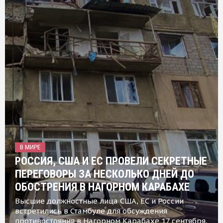
В МИРЕ
РОССИЯ, США И ЕС ПРОВЕЛИ СЕКРЕТНЫЕ
ПЕРЕГОВОРЫ ЗА НЕСКОЛЬКО ДНЕЙ ДО
ОБОСТРЕНИЯ В НАГОРНОМ КАРАБАХЕ
Высшие должностные лица США, ЕС и России
встретились в Стамбуле для обсуждения
противостояния в Нагорном Карабахе 17 сентября,