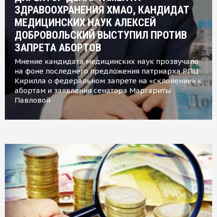
ЗДРАВООХРАНЕНИЯ ХМАО, КАНДИДАТ
МЕДИЦИНСКИХ НАУК АЛЕКСЕЙ
ДОБРОВОЛЬСКИЙ ВЫСТУПИЛ ПРОТИВ
ЗАПРЕТА АБОРТОВ
Мнение кандидата медицинских наук прозвучало
на фоне последнего предложения патриарха РПЦ
Кирилла о федеральном запрете на «склонение» к
абортам и заявления сенатора Маргариты
Павловой