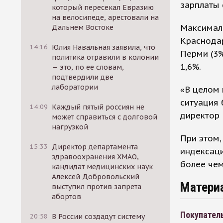
зарплаты 
который пересекал Евразию
на велосипеде, арестовали на
Максималь
Дальнем Востоке
Краснодар
14:16
Юлия Навальная заявила, что
Перми (3%
политика отравили в колонии
1,6%.
— это, по ее словам,
подтвердили две
лаборатории
«В целом 
ситуация 
14:09
Каждый пятый россиян не
директор 
может справиться с долговой
нагрузкой
При этом,
15:33
Директор департамента
индексаци
здравоохранения ХМАО,
более чем
кандидат медицинских наук
Алексей Добровольский
Матери
выступил против запрета
абортов
Покупател
20:58
В России создадут систему