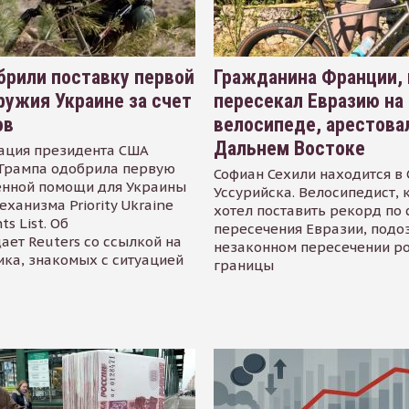
рили поставку первой
Гражданина Франции,
ружия Украине за счет
пересекал Евразию на
ов
велосипеде, арестова
Дальнем Востоке
ация президента США
Трампа одобрила первую
Софиан Сехили находится в
енной помощи для Украины
Уссурийска. Велосипедист,
еханизма Priority Ukraine
хотел поставить рекорд по 
s List. Об
пересечения Евразии, подо
ает Reuters со ссылкой на
незаконном пересечении р
ика, знакомых с ситуацией
границы