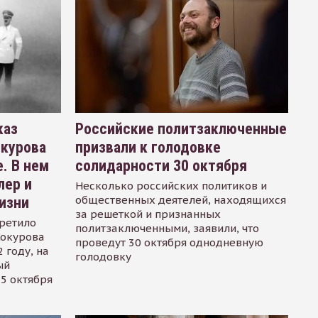
каз
Российские политзаключенные
окурова
призвали к голодовке
. В нем
солидарности 30 октября
лер и
Несколько российских политиков и
общественных деятелей, находящихся
изни
за решеткой и признанных
ретило
политзаключенными, заявили, что
Сокурова
проведут 30 октября однодневную
 году, на
голодовку
ый
15 октября