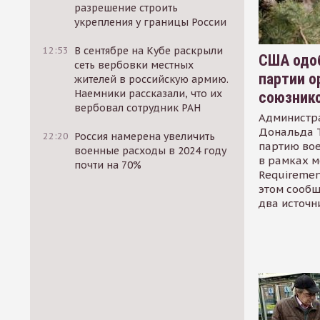
разрешение строить
укрепления у границы России
12:53
В сентябре на Кубе раскрыли
США одоб
сеть вербовки местных
партии о
жителей в российскую армию.
Наемники рассказали, что их
союзник
вербовал сотрудник РАН
Администр
Дональда 
22:20
Россия намерена увеличить
партию во
военные расходы в 2024 году
в рамках м
почти на 70%
Requirement
этом сообщ
два источн