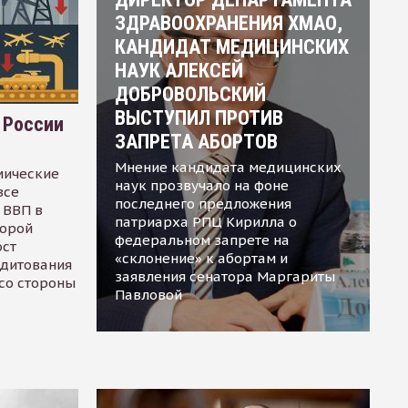
ЗДРАВООХРАНЕНИЯ ХМАО,
КАНДИДАТ МЕДИЦИНСКИХ
НАУК АЛЕКСЕЙ
ДОБРОВОЛЬСКИЙ
ВЫСТУПИЛ ПРОТИВ
 России
ЗАПРЕТА АБОРТОВ
Мнение кандидата медицинских
мические
наук прозвучало на фоне
все
последнего предложения
 ВВП в
патриарха РПЦ Кирилла о
торой
федеральном запрете на
ост
«склонение» к абортам и
едитования
заявления сенатора Маргариты
 со стороны
Павловой