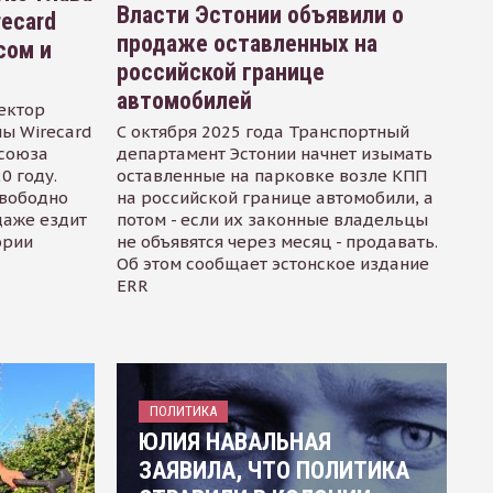
Власти Эстонии объявили о
recard
продаже оставленных на
сом и
российской границе
автомобилей
ектор
ы Wirecard
С октября 2025 года Транспортный
осоюза
департамент Эстонии начнет изымать
0 году.
оставленные на парковке возле КПП
свободно
на российской границе автомобили, а
даже ездит
потом - если их законные владельцы
ории
не объявятся через месяц - продавать.
Об этом сообщает эстонское издание
ERR
ПОЛИТИКА
ЮЛИЯ НАВАЛЬНАЯ
ЗАЯВИЛА, ЧТО ПОЛИТИКА