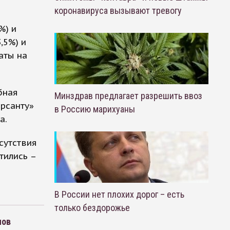
коронавируса вызывают тревогу
%) и
,5%) и
аты на
бная
Минздрав предлагает разрешить ввоз
ерсанту»
в Россию марихуаны
а.
сутствия
тились –
В России нет плохих дорог – есть
только бездорожье
мов