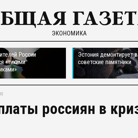
ЭКОНОМИКА
ителей России
Эстония демонтирует в
я «тихими
советские памятники
иками»
30
платы россиян в кри