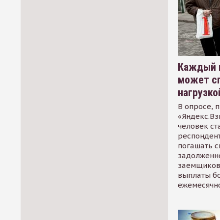
Каждый 
может сп
нагрузко
В опросе, 
«Яндекс.Вз
человек ст
респондент
погашать 
задолженно
заемщиков
выплаты б
ежемесячн