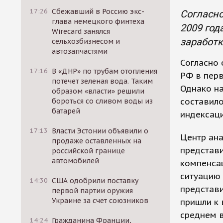
17:26
Сбежавший в Россию экс-
Согласно
глава немецкого финтеха
2009 год
Wirecard занялся
заработк
сельхозбизнесом и
автозапчастями
Согласно 
17:16
В «ДНР» по трубам отопления
РФ в перв
потечет зеленая вода. Таким
Однако н
образом «власти» решили
составило
бороться со сливом воды из
батарей
индексаци
17:13
Власти Эстонии объявили о
Центр ана
продаже оставленных на
представи
российской границе
автомобилей
компенсац
ситуацию 
14:30
США одобрили поставку
представи
первой партии оружия
Украине за счет союзников
пришли к 
среднем в
14:24
Гражданина Франции,