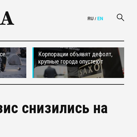
RU
/
EN
се
Корпорации объявят дефолт,
крупные города опустеют
зис снизились на