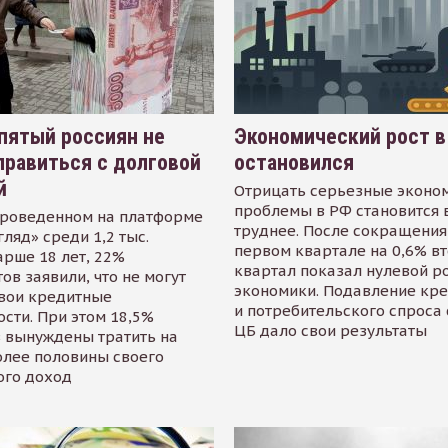
пятый россиян не
Экономический рост в
равиться с долговой
остановился
й
Отрицать серьезные эконо
проблемы в РФ становится 
проведенном на платформе
труднее. После сокращения
гляд» среди 1,2 тыс.
первом квартале на 0,6% в
арше 18 лет, 22%
квартал показал нулевой р
ов заявили, что не могут
экономики. Подавление кр
свои кредитные
и потребительского спроса
сти. При этом 18,5%
ЦБ дало свои результаты
 вынуждены тратить на
олее половины своего
ого доход