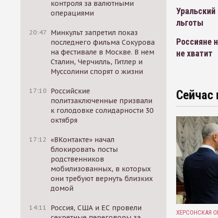
контроля за валютными
Уральский
операциями
льготы
20:47
Минкульт запретил показ
Россияне н
последнего фильма Сокурова
на фестивале в Москве. В нем
не хватит
Сталин, Черчилль, Гитлер и
Муссолини спорят о жизни
17:10
Российские
Сейчас 
политзаключенные призвали
к голодовке солидарности 30
октября
17:12
«ВКонтакте» начал
блокировать посты
родственников
мобилизованных, в которых
они требуют вернуть близких
домой
14:11
Россия, США и ЕС провели
ХЕРСОНСКАЯ О
секретные переговоры за