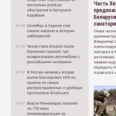
Часть Хе
несколько дней до
предлож
обострения в Нагорном
Карабахе
Беларуси
санатор
16:09
Сентябрь в Европе стал
Глава назн
самым жарким в истории
администр
наблюдений
Владимир С
Александр
12:39
Чехия стала второй после
поездки в 
Германии страной, где
разговора 
конфисковали автомобиль с
заявил жур
российскими номерами
передать М
Азовского 
18:32
В России началась вторая
волна блокировок VPN по
одному из самых
распространенных и удобных
протоколов WireGuard
17:07
Власти Финляндии заплатят
по 750 евро
землевладельцам за