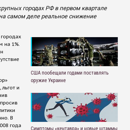
крупных городах РФ в первом квартале
 на самом деле реальное снижение
 городах
м на 1%.
ян
сутствие
США пообещали годами поставлять
ор»
оружие Украине
 льгот и
чив
опросив
литики
но. В
008 года
Симптомы «кентавра» и новые штаммы