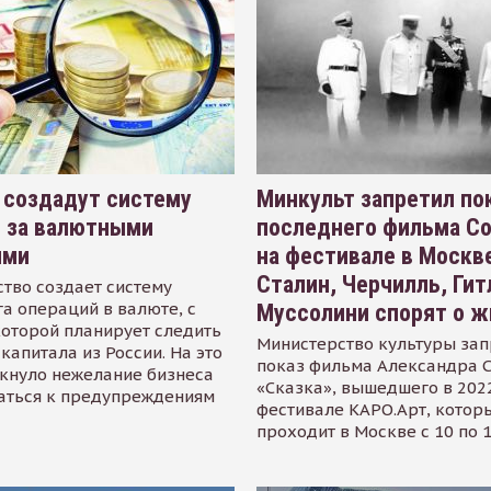
 создадут систему
Минкульт запретил по
я за валютными
последнего фильма С
ями
на фестивале в Москве
Сталин, Черчилль, Гит
тво создает систему
а операций в валюте, с
Муссолини спорят о ж
оторой планирует следить
Министерство культуры зап
капитала из России. На это
показ фильма Александра 
кнуло нежелание бизнеса
«Сказка», вышедшего в 2022
аться к предупреждениям
фестивале КАРО.Арт, котор
проходит в Москве с 10 по 