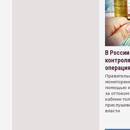
В России
контрол
операци
Правительс
мониторинг
помощью к
за оттоком 
кабмин тол
прислушив
власти