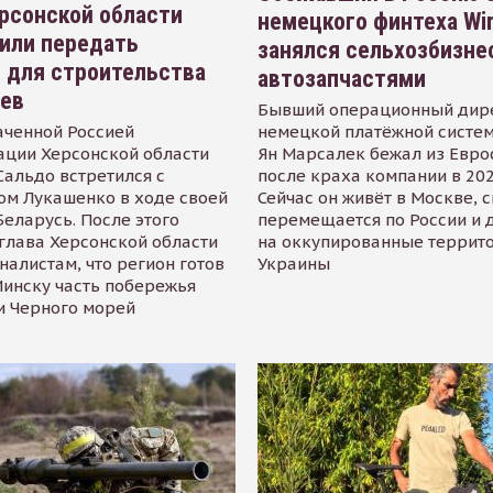
рсонской области
немецкого финтеха Wi
или передать
занялся сельхозбизне
 для строительства
автозапчастями
иев
Бывший операционный дир
аченной Россией
немецкой платёжной систем
ации Херсонской области
Ян Марсалек бежал из Евр
альдо встретился с
после краха компании в 202
ом Лукашенко в ходе своей
Сейчас он живёт в Москве, 
Беларусь. После этого
перемещается по России и 
глава Херсонской области
на оккупированные террит
налистам, что регион готов
Украины
инску часть побережья
и Черного морей