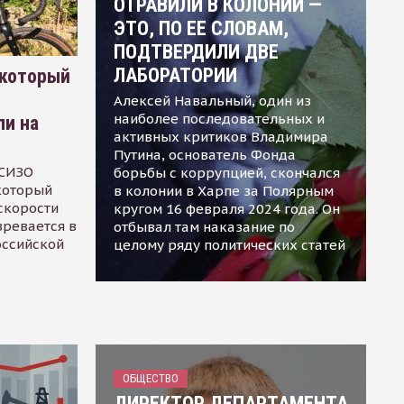
ОТРАВИЛИ В КОЛОНИИ —
ЭТО, ПО ЕЕ СЛОВАМ,
ПОДТВЕРДИЛИ ДВЕ
ЛАБОРАТОРИИ
 который
Алексей Навальный, один из
наиболее последовательных и
ли на
активных критиков Владимира
Путина, основатель Фонда
 СИЗО
борьбы с коррупцией, скончался
 который
в колонии в Харпе за Полярным
скорости
кругом 16 февраля 2024 года. Он
зревается в
отбывал там наказание по
оссийской
целому ряду политических статей
ОБЩЕСТВО
ДИРЕКТОР ДЕПАРТАМЕНТА