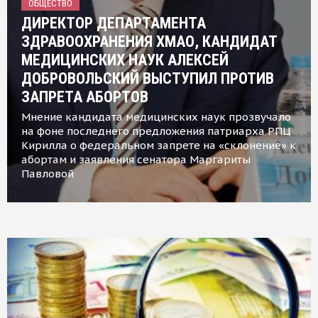
ОБЩЕСТВО
ДИРЕКТОР ДЕПАРТАМЕНТА
ЗДРАВООХРАНЕНИЯ ХМАО, КАНДИДАТ
МЕДИЦИНСКИХ НАУК АЛЕКСЕЙ
ДОБРОВОЛЬСКИЙ ВЫСТУПИЛ ПРОТИВ
ЗАПРЕТА АБОРТОВ
Мнение кандидата медицинских наук прозвучало
на фоне последнего предложения патриарха РПЦ
Кирилла о федеральном запрете на «склонение» к
абортам и заявления сенатора Маргариты
Павловой