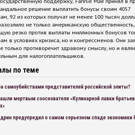
государственную поддержку, Fannie Mae принял в 
кандальное решение выплатить бонусы своим 4057
ам, 92 из которых получат не менее 100 тысяч долл
азозлило не только американскую общественность,
щую резко против выплаты миллионных бонусов то
м в условиях кризиса, но и конгрессменов. Они зая
не только противоречит здравому смыслу, но и явля
ельным для налогоплательщиков.
алы по теме
 за самоубийствами представителей российской элиты?
нашли мертвым сооснователя «Кулинарной лавки братьев
х»
удрин предупредил о самом серьезном спаде экономики 