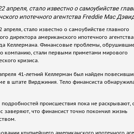
 22 апреля, стало известно о самоубийстве гла
ского ипотечного агентства Freddie Mac Дэви
22 апреля, стало известно о самоубийстве главного
го директора американского ипотечного агентства
да Келлермана. Финансовые проблемы, обрушивши
го компанию, стали первыми приметами мирового
ского кризиса.
апреля 41-летний Келлерман был найден повесивши
е в штате Вирджиния. Тело финансиста обнаружила
 подробностей происшествия пока не раскрывают, 
с заверяют, что финансист точно покончил жизнь
ством.
овании крупнейшего американского ипотечного аге