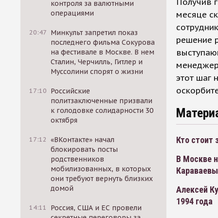
Получив 
контроля за валютными
операциями
месяце с
сотрудник
20:47
Минкульт запретил показ
решение р
последнего фильма Сокурова
выступаю
на фестивале в Москве. В нем
Сталин, Черчилль, Гитлер и
менеджера
Муссолини спорят о жизни
этот шаг 
оскорбит
17:10
Российские
политзаключенные призвали
Матери
к голодовке солидарности 30
октября
Кто стоит
17:12
«ВКонтакте» начал
блокировать посты
В Москве 
родственников
мобилизованных, в которых
Караваевы
они требуют вернуть близких
домой
Алексей К
1994 года
14:11
Россия, США и ЕС провели
секретные переговоры за