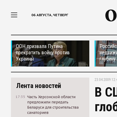
06 АВГУСТА, ЧЕТВЕРГ
ООН призвала Путина
Российс
прекратить войну против
недвижи
Украины
глубину
23.04.2009 12:
Лента новостей
В С
17:35
Часть Херсонской области
гло
предложили передать
Беларуси для строительства
санаториев