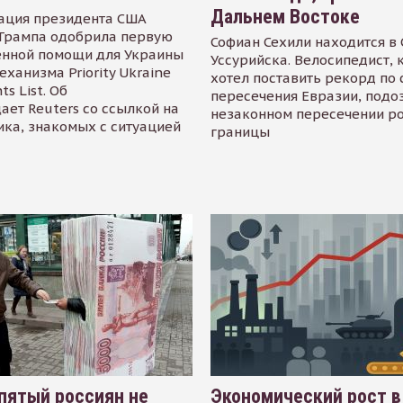
Дальнем Востоке
ация президента США
Трампа одобрила первую
Софиан Сехили находится в
енной помощи для Украины
Уссурийска. Велосипедист,
еханизма Priority Ukraine
хотел поставить рекорд по 
s List. Об
пересечения Евразии, подо
ает Reuters со ссылкой на
незаконном пересечении р
ика, знакомых с ситуацией
границы
пятый россиян не
Экономический рост в