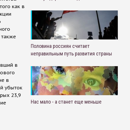
того как в
Акции
о
ного
 также
Половина россиян считает
неправильным путь развития страны
авший в
сового
не в
ый убыток
орых 23,9
Нас мало - а станет еще меньше
ние