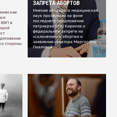
ЗАПРЕТА АБОРТОВ
Мнение кандидата медицинских
мические
наук прозвучало на фоне
все
последнего предложения
 ВВП в
патриарха РПЦ Кирилла о
торой
федеральном запрете на
ост
«склонение» к абортам и
едитования
заявления сенатора Маргариты
 со стороны
Павловой