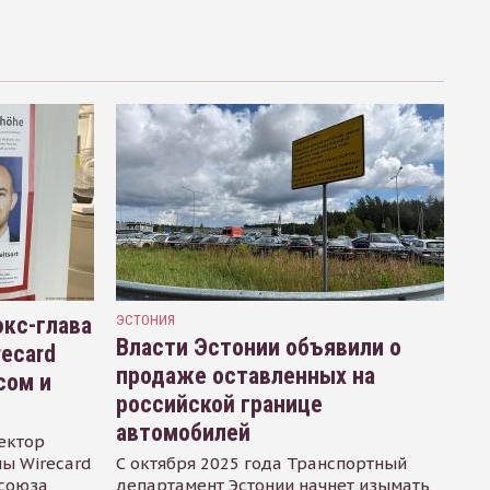
кс-глава
ЭСТОНИЯ
Власти Эстонии объявили о
recard
продаже оставленных на
сом и
российской границе
автомобилей
ектор
ы Wirecard
С октября 2025 года Транспортный
осоюза
департамент Эстонии начнет изымать