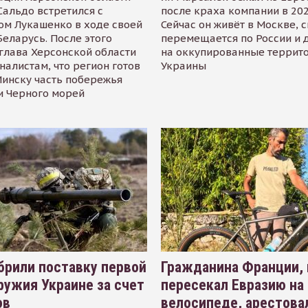
альдо встретился с
после краха компании в 202
ом Лукашенко в ходе своей
Сейчас он живёт в Москве, 
Беларусь. После этого
перемещается по России и 
глава Херсонской области
на оккупированные террит
налистам, что регион готов
Украины
инску часть побережья
и Черного морей
рили поставку первой
Гражданина Франции,
ружия Украине за счет
пересекал Евразию на
ов
велосипеде, арестова