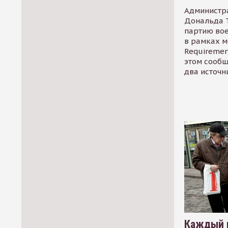
Администр
Дональда 
партию во
в рамках м
Requirement
этом сообщ
два источн
Каждый 