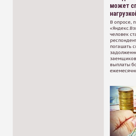
может сп
нагрузко
В опросе, 
«Яндекс.Вз
человек ст
респондент
погашать 
задолженно
заемщиков
выплаты б
ежемесячн