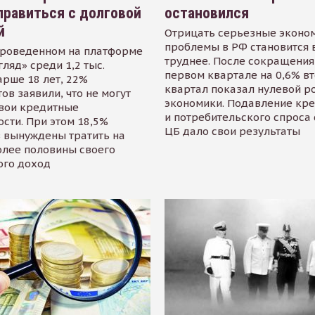
равиться с долговой
остановился
й
Отрицать серьезные эконо
проблемы в РФ становится 
проведенном на платформе
труднее. После сокращения
гляд» среди 1,2 тыс.
первом квартале на 0,6% в
арше 18 лет, 22%
квартал показал нулевой р
ов заявили, что не могут
экономики. Подавление кр
свои кредитные
и потребительского спроса
сти. При этом 18,5%
ЦБ дало свои результаты
 вынуждены тратить на
олее половины своего
ого доход