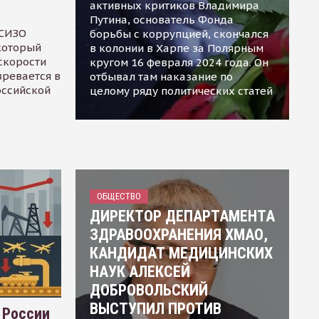
активных критиков Владимира
Путина, основатель Фонда
 СИЗО
борьбы с коррупцией, скончался
 который
в колонии в Харпе за Полярным
скорости
кругом 16 февраля 2024 года. Он
зревается в
отбывал там наказание по
оссийской
целому ряду политических статей
ОБЩЕСТВО
ДИРЕКТОР ДЕПАРТАМЕНТА
ЗДРАВООХРАНЕНИЯ ХМАО,
КАНДИДАТ МЕДИЦИНСКИХ
НАУК АЛЕКСЕЙ
ДОБРОВОЛЬСКИЙ
ВЫСТУПИЛ ПРОТИВ
 России