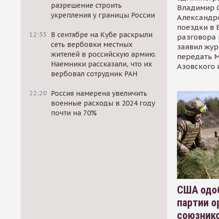
разрешение строить
Владимир С
укрепления у границы России
Александр
поездки в 
12:53
В сентябре на Кубе раскрыли
разговора 
сеть вербовки местных
заявил жур
жителей в российскую армию.
передать М
Наемники рассказали, что их
Азовского 
вербовал сотрудник РАН
22:20
Россия намерена увеличить
военные расходы в 2024 году
почти на 70%
США одоб
партии о
союзник