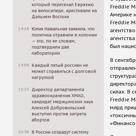
который пересекал Евразию
Freddie M
на велосипеде, арестовали на
Америке н
Дальнем Востоке
Freddie M
14:16
Юлия Навальная заявила, что
агентство
политика отравили в колонии
агентства
— это, по ее словам,
был наци
подтвердили две
лаборатории
В сентябр
14:09
Каждый пятый россиян не
отправлен
может справиться с долговой
структура
нагрузкой
директора
15:33
Директор департамента
силах. В 
здравоохранения ХМАО,
Freddie M
кандидат медицинских наук
млрд приш
Алексей Добровольский
выступил против запрета
«токсичн
абортов
«Финансо
20:58
В России создадут систему