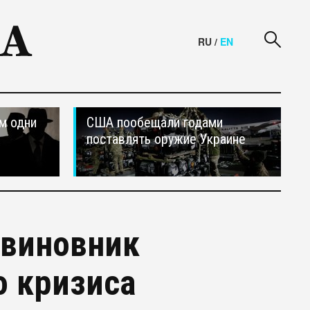
RU
/
EN
м одни
США пообещали годами
поставлять оружие Украине
 виновник
о кризиса