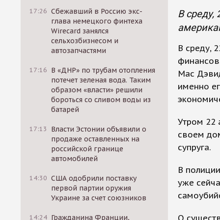
17:26
Сбежавший в Россию экс-
В среду,
глава немецкого финтеха
американ
Wirecard занялся
сельхозбизнесом и
В среду, 
автозапчастями
финансово
17:16
В «ДНР» по трубам отопления
Mac Дэви
потечет зеленая вода. Таким
именно е
образом «власти» решили
экономиче
бороться со сливом воды из
батарей
Утром 22 
17:13
Власти Эстонии объявили о
своем дом
продаже оставленных на
супруга.
российской границе
автомобилей
В полиции
14:30
США одобрили поставку
уже сейча
первой партии оружия
самоубий
Украине за счет союзников
О существ
14:24
Гражданина Франции,