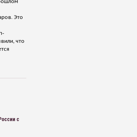
прошлом
аров. Это
п-
вили, что
ется
России с