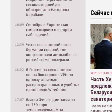
несколько дней до
обострения в Нагорном
Сейчас 
Карабахе
16:09
Сентябрь в Европе стал
самым жарким в истории
наблюдений
12:39
Чехия стала второй после
Германии страной, где
конфисковали автомобиль с
российскими номерами
18:32
В России началась вторая
ХЕРСОНСКАЯ О
волна блокировок VPN по
Часть Хе
одному из самых
распространенных и удобных
предлож
протоколов WireGuard
Беларуси
санатор
17:07
Власти Финляндии заплатят
по 750 евро
Глава назн
землевладельцам за
администр