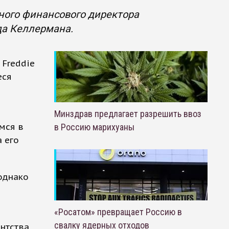
вного финансового директора
да Келлермана.
 Freddie
еся
Минздрав предлагает разрешить ввоз
мся в
в Россию марихуаны
 его
однако
«Росатом» превращает Россию в
свалку ядерных отходов
нтства