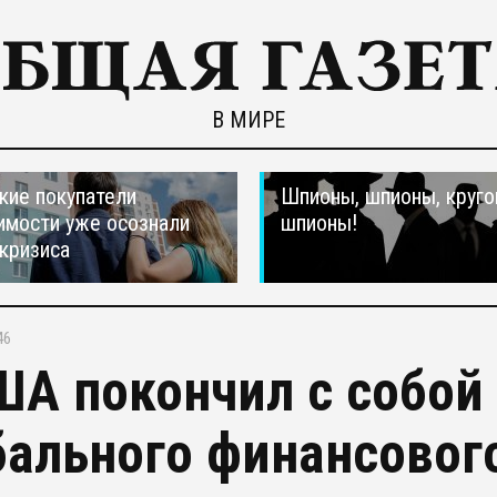
В МИРЕ
кие покупатели
Шпионы, шпионы, круго
мости уже осознали
шпионы!
 кризиса
46
ША покончил с собой
бального финансовог