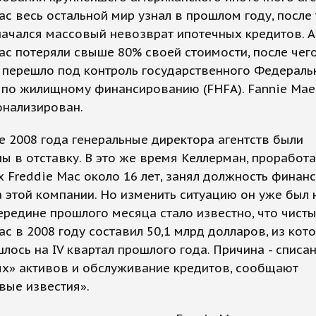
ac весь остальной мир узнал в прошлом году, после 
ачался массовый невозврат ипотечных кредитов. 
ac потеряли свыше 80% своей стоимости, после чег
 перешло под контроль государственного Федераль
 по жилищному финансированию (FHFA). Fannie Mae
онализирован.
е 2008 года генеральные директора агентств были
ы в отставку. В это же время Келлерман, проработ
х Freddie Mac около 16 лет, занял должность финан
 этой компании. Но изменить ситуацию он уже был 
середине прошлого месяца стало известно, что чист
ac в 2008 году составил 50,1 млрд долларов, из кот
лось на IV квартал прошлого года. Причина - списа
ых» активов и обслуживание кредитов, сообщают
вые известия».