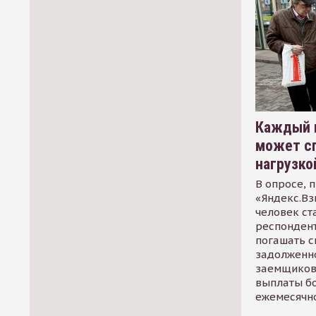
Каждый 
может сп
нагрузко
В опросе, 
«Яндекс.Вз
человек ст
респондент
погашать 
задолженно
заемщиков
выплаты б
ежемесячн