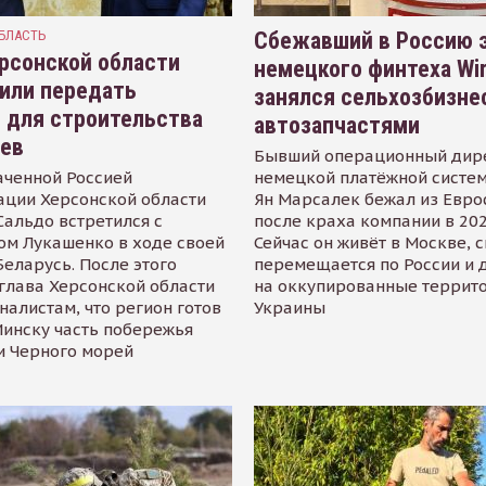
БЛАСТЬ
Сбежавший в Россию э
рсонской области
немецкого финтеха Wi
или передать
занялся сельхозбизне
 для строительства
автозапчастями
иев
Бывший операционный дир
аченной Россией
немецкой платёжной систем
ации Херсонской области
Ян Марсалек бежал из Евр
альдо встретился с
после краха компании в 202
ом Лукашенко в ходе своей
Сейчас он живёт в Москве, 
Беларусь. После этого
перемещается по России и 
глава Херсонской области
на оккупированные террит
налистам, что регион готов
Украины
инску часть побережья
и Черного морей