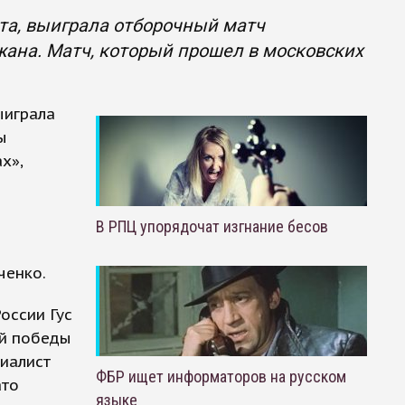
рта, выиграла отборочный матч
ана. Матч, который прошел в московских
ыиграла
ы
х»,
В РПЦ упорядочат изгнание бесов
ченко.
оссии Гус
ой победы
иалист
ФБР ищет информаторов на русском
ато
языке