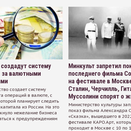
 создадут систему
Минкульт запретил по
я за валютными
последнего фильма С
ями
на фестивале в Москве
Сталин, Черчилль, Гит
тво создает систему
а операций в валюте, с
Муссолини спорят о ж
оторой планирует следить
Министерство культуры зап
капитала из России. На это
показ фильма Александра 
кнуло нежелание бизнеса
«Сказка», вышедшего в 2022
аться к предупреждениям
фестивале КАРО.Арт, котор
проходит в Москве с 10 по 