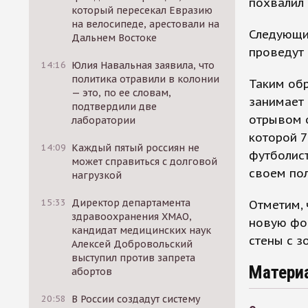
похвалил 
который пересекал Евразию
на велосипеде, арестовали на
Следующи
Дальнем Востоке
проведут 
14:16
Юлия Навальная заявила, что
политика отравили в колонии
Таким обр
— это, по ее словам,
занимает 
подтвердили две
отрывом о
лаборатории
которой 
14:09
Каждый пятый россиян не
футболист
может справиться с долговой
своем пол
нагрузкой
15:33
Директор департамента
Отметим, 
здравоохранения ХМАО,
новую фо
кандидат медицинских наук
стены с з
Алексей Добровольский
выступил против запрета
Матери
абортов
20:58
В России создадут систему