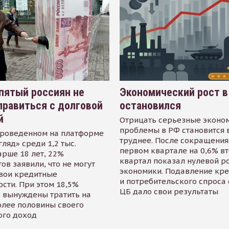
пятый россиян не
Экономический рост в
равиться с долговой
остановился
й
Отрицать серьезные эконо
проблемы в РФ становится 
проведенном на платформе
труднее. После сокращения
гляд» среди 1,2 тыс.
первом квартале на 0,6% в
арше 18 лет, 22%
квартал показал нулевой р
ов заявили, что не могут
экономики. Подавление кр
свои кредитные
и потребительского спроса
сти. При этом 18,5%
ЦБ дало свои результаты
 вынуждены тратить на
олее половины своего
ого доход