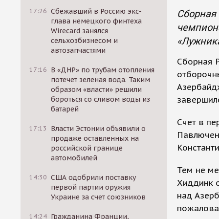
17:26
Сбежавший в Россию экс-
Сборная 
глава немецкого финтеха
чемпиона
Wirecard занялся
«Лужника
сельхозбизнесом и
автозапчастями
Сборная Р
17:16
В «ДНР» по трубам отопления
отборочн
потечет зеленая вода. Таким
Азербайдж
образом «власти» решили
завершилс
бороться со сливом воды из
батарей
Счет в п
17:13
Власти Эстонии объявили о
Павлюченк
продаже оставленных на
Константи
российской границе
автомобилей
Тем не ме
14:30
США одобрили поставку
Хиддинк о
первой партии оружия
над Азерб
Украине за счет союзников
пожалова
14:24
Гражданина Франции,