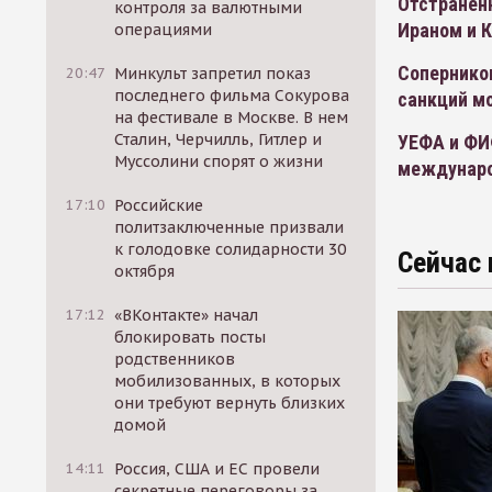
Отстраненн
контроля за валютными
Ираном и 
операциями
Сопернико
20:47
Минкульт запретил показ
последнего фильма Сокурова
санкций м
на фестивале в Москве. В нем
Сталин, Черчилль, Гитлер и
УЕФА и ФИФ
Муссолини спорят о жизни
междунаро
17:10
Российские
политзаключенные призвали
к голодовке солидарности 30
Сейчас 
октября
17:12
«ВКонтакте» начал
блокировать посты
родственников
мобилизованных, в которых
они требуют вернуть близких
домой
14:11
Россия, США и ЕС провели
секретные переговоры за