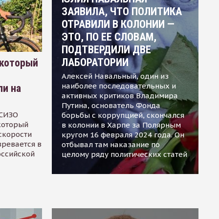
ЗАЯВИЛА, ЧТО ПОЛИТИКА
ОТРАВИЛИ В КОЛОНИИ —
ЭТО, ПО ЕЕ СЛОВАМ,
ПОДТВЕРДИЛИ ДВЕ
ЛАБОРАТОРИИ
 который
Алексей Навальный, один из
наиболее последовательных и
ли на
активных критиков Владимира
Путина, основатель Фонда
 СИЗО
борьбы с коррупцией, скончался
 который
в колонии в Харпе за Полярным
скорости
кругом 16 февраля 2024 года. Он
зревается в
отбывал там наказание по
оссийской
целому ряду политических статей