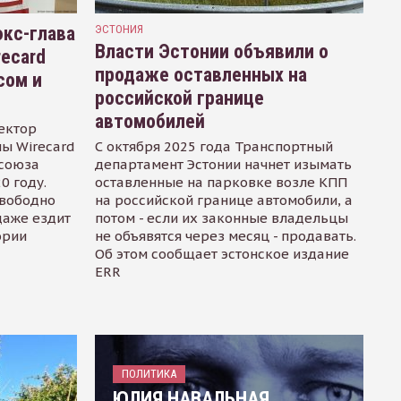
кс-глава
ЭСТОНИЯ
Власти Эстонии объявили о
recard
продаже оставленных на
сом и
российской границе
автомобилей
ектор
ы Wirecard
С октября 2025 года Транспортный
осоюза
департамент Эстонии начнет изымать
0 году.
оставленные на парковке возле КПП
свободно
на российской границе автомобили, а
даже ездит
потом - если их законные владельцы
ории
не объявятся через месяц - продавать.
Об этом сообщает эстонское издание
ERR
ПОЛИТИКА
ЮЛИЯ НАВАЛЬНАЯ