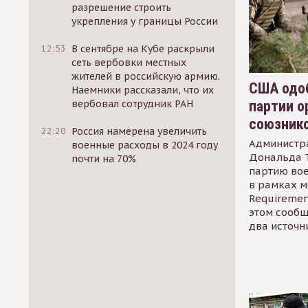
разрешение строить
укрепления у границы России
12:53
В сентябре на Кубе раскрыли
сеть вербовки местных
жителей в российскую армию.
США одоб
Наемники рассказали, что их
партии о
вербовал сотрудник РАН
союзник
22:20
Россия намерена увеличить
Администр
военные расходы в 2024 году
Дональда 
почти на 70%
партию во
в рамках м
Requirement
этом сообщ
два источн