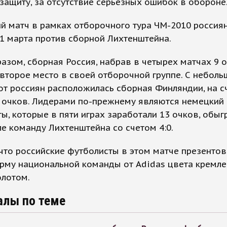
защиту, за отсутствие серьезных ошибок в обороне
й матч в рамках отборочного тура ЧМ-2010 россия
1 марта против сборной Лихтенштейна.
азом, сборная Россия, набрав в четырех матчах 9 о
второе место в своей отборочной группе. С небол
т россиян расположилась сборная Финляндии, на с
7 очков. Лидерами по-прежнему являются немецкий
ы, которые в пяти играх заработали 13 очков, обыг
е команду Лихтенштейна со счетом 4:0.
что российские футболисты в этом матче презентов
рму национальной команды от Adidas цвета кремл
олотом.
алы по теме