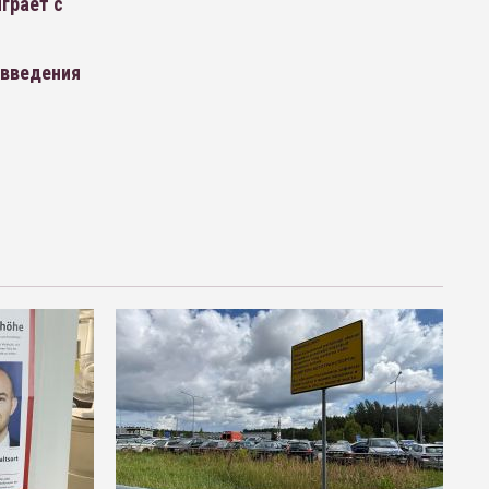
грает с
 введения