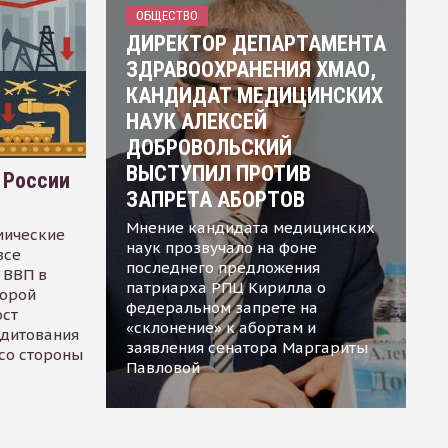
ОБЩЕСТВО
ДИРЕКТОР ДЕПАРТАМЕНТА
ЗДРАВООХРАНЕНИЯ ХМАО,
КАНДИДАТ МЕДИЦИНСКИХ
НАУК АЛЕКСЕЙ
ДОБРОВОЛЬСКИЙ
ВЫСТУПИЛ ПРОТИВ
 России
ЗАПРЕТА АБОРТОВ
Мнение кандидата медицинских
мические
наук прозвучало на фоне
все
последнего предложения
 ВВП в
патриарха РПЦ Кирилла о
торой
федеральном запрете на
ост
«склонение» к абортам и
едитования
заявления сенатора Маргариты
 со стороны
Павловой