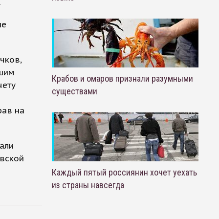
.
не
чков,
ьшим
Крабов и омаров признали разумными
чету
существами
рав на
али
евской
Каждый пятый россиянин хочет уехать
из страны навсегда