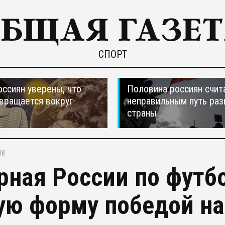
СПОРТ
оссиян уверены, что
Половина россиян счит
вращается вокруг
неправильным путь раз
страны
38
рная России по футб
ую форму победой н