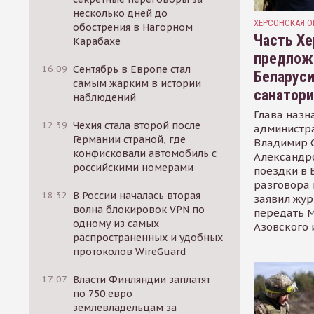
несколько дней до
ХЕРСОНСКАЯ О
обострения в Нагорном
Часть Хе
Карабахе
предлож
16:09
Сентябрь в Европе стал
Беларуси
самым жарким в истории
санатор
наблюдений
Глава назн
12:39
Чехия стала второй после
администр
Германии страной, где
Владимир С
конфисковали автомобиль с
Александр
российскими номерами
поездки в 
разговора 
18:32
В России началась вторая
заявил жур
волна блокировок VPN по
передать М
одному из самых
Азовского 
распространенных и удобных
протоколов WireGuard
17:07
Власти Финляндии заплатят
по 750 евро
землевладельцам за