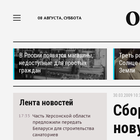
08 АВГУСТА, СУББОТА
В России появятся магазины,
Треть р
недоступные для простых
Солнце 
граждан
Земли
30.03.2009 10:
Лента новостей
Сбо
17:35
Часть Херсонской области
нов
предложили передать
Беларуси для строительства
санаториев