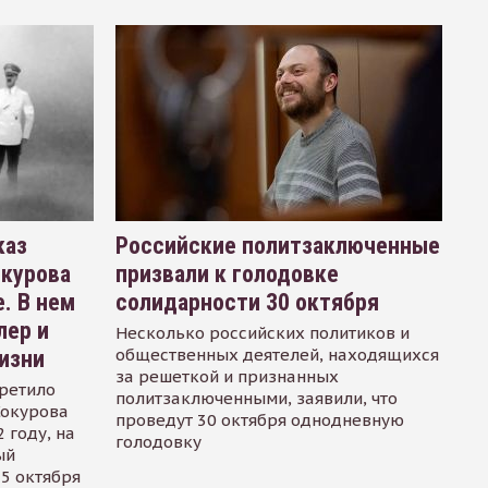
каз
Российские политзаключенные
окурова
призвали к голодовке
. В нем
солидарности 30 октября
лер и
Несколько российских политиков и
общественных деятелей, находящихся
изни
за решеткой и признанных
ретило
политзаключенными, заявили, что
Сокурова
проведут 30 октября однодневную
 году, на
голодовку
ый
15 октября