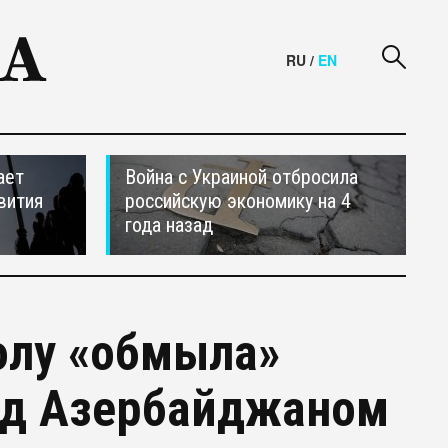
RU
/
EN
ает
Война с Украиной отбросила
вития
российскую экономику на 4
года назад
олу «обмыла»
ад Азербайджаном