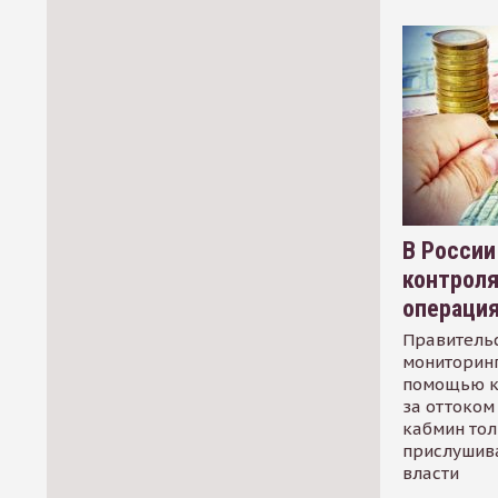
В России
контрол
операци
Правительс
мониторинг
помощью к
за оттоком 
кабмин тол
прислушив
власти