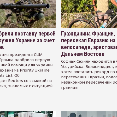
рили поставку первой
Гражданина Франции,
ружия Украине за счет
пересекал Евразию на
ов
велосипеде, арестова
Дальнем Востоке
ация президента США
Трампа одобрила первую
Софиан Сехили находится в
енной помощи для Украины
Уссурийска. Велосипедист,
еханизма Priority Ukraine
хотел поставить рекорд по 
s List. Об
пересечения Евразии, подо
ает Reuters со ссылкой на
незаконном пересечении р
ика, знакомых с ситуацией
границы