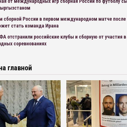
ая от международных игр сборная России по футболу сы
Кыргызстаном
м сборной России в первом международном матче после
ожет стать команда Ирана
А отстранили российские клубы и сборную от участия в
дных соревнованиях
на главной