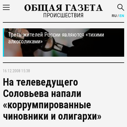
ПРОИСШЕСТВИЯ
RU
/
EN
Треть жителей России являются «тихими
алкоголиками»
16.12.2008 15:38
На телеведущего
Соловьева напали
«коррумпированные
чиновники и олигархи»