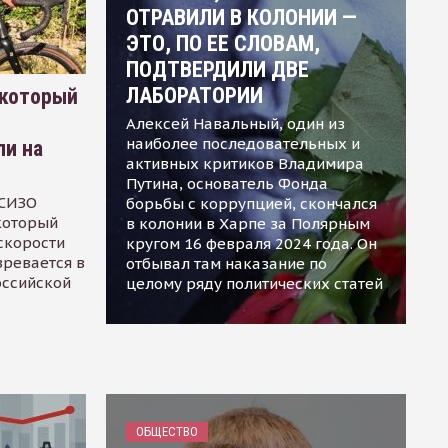
ОТРАВИЛИ В КОЛОНИИ —
ЭТО, ПО ЕЕ СЛОВАМ,
ПОДТВЕРДИЛИ ДВЕ
ЛАБОРАТОРИИ
 который
Алексей Навальный, один из
наиболее последовательных и
ли на
активных критиков Владимира
Путина, основатель Фонда
 СИЗО
борьбы с коррупцией, скончался
 который
в колонии в Харпе за Полярным
скорости
кругом 16 февраля 2024 года. Он
зревается в
отбывал там наказание по
оссийской
целому ряду политических статей
ОБЩЕСТВО