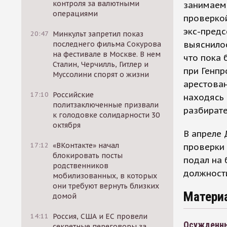
контроля за валютными
занимаем
операциями
проверкой
экс-предс
20:47
Минкульт запретил показ
выяснилос
последнего фильма Сокурова
на фестивале в Москве. В нем
что пока 
Сталин, Черчилль, Гитлер и
при Генпр
Муссолини спорят о жизни
арестован
17:10
Российские
находясь
политзаключенные призвали
разбирате
к голодовке солидарности 30
октября
В апреле 
17:12
«ВКонтакте» начал
проверки 
блокировать посты
подал на 
родственников
должности
мобилизованных, в которых
они требуют вернуть близких
Матери
домой
14:11
Россия, США и ЕС провели
Осужденны
секретные переговоры за