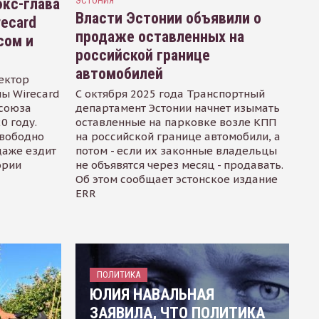
кс-глава
ЭСТОНИЯ
Власти Эстонии объявили о
recard
продаже оставленных на
сом и
российской границе
автомобилей
ектор
ы Wirecard
С октября 2025 года Транспортный
осоюза
департамент Эстонии начнет изымать
0 году.
оставленные на парковке возле КПП
свободно
на российской границе автомобили, а
даже ездит
потом - если их законные владельцы
ории
не объявятся через месяц - продавать.
Об этом сообщает эстонское издание
ERR
ПОЛИТИКА
ЮЛИЯ НАВАЛЬНАЯ
ЗАЯВИЛА, ЧТО ПОЛИТИКА