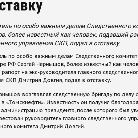
тставку
ель по особо важным делам Следственного ко
, более известный как человек, подавший рап
нного управления СКП, подал в отставку.
ель по особо важным делам Следственного комитет
ре РФ Сергей Чернышов, более известный как чело
рапорт на экс-руководителя главного следственно
я СКП Дмитрия Довгия, подал в отставку.
рнышов возглавлял следственную бригаду по делу 
в «Томскнефти». Известность он получил благодар
 администрацию президента, после которого был уво
рестован руководитель главного следственного уп
ного комитета Дмитрий Довгий.