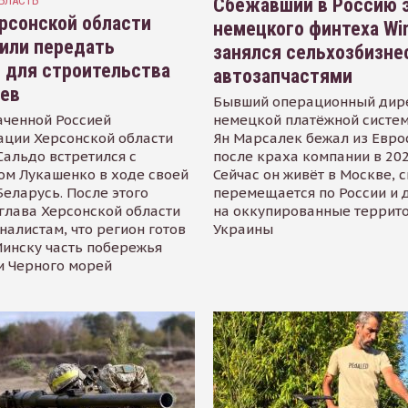
БЛАСТЬ
Сбежавший в Россию э
рсонской области
немецкого финтеха Wi
или передать
занялся сельхозбизне
 для строительства
автозапчастями
иев
Бывший операционный дир
аченной Россией
немецкой платёжной систем
ации Херсонской области
Ян Марсалек бежал из Евр
альдо встретился с
после краха компании в 202
ом Лукашенко в ходе своей
Сейчас он живёт в Москве, 
Беларусь. После этого
перемещается по России и 
глава Херсонской области
на оккупированные террит
налистам, что регион готов
Украины
инску часть побережья
и Черного морей