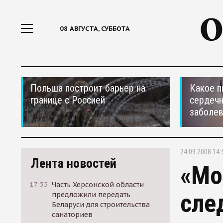
08 АВГУСТА, СУББОТА
Польша построит барьер на
Какое п
границе с Россией
сердеч
заболе
24.09.2008 14:
Лента новостей
«Мо
17:35
Часть Херсонской области
сле
предложили передать
Беларуси для строительства
санаториев