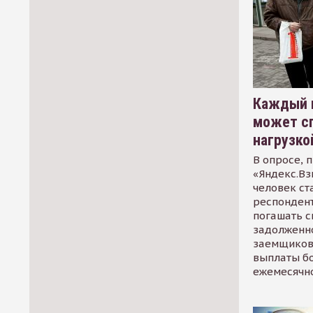
Каждый 
может сп
нагрузко
В опросе, 
«Яндекс.Вз
человек ст
респондент
погашать 
задолженно
заемщиков
выплаты б
ежемесячн