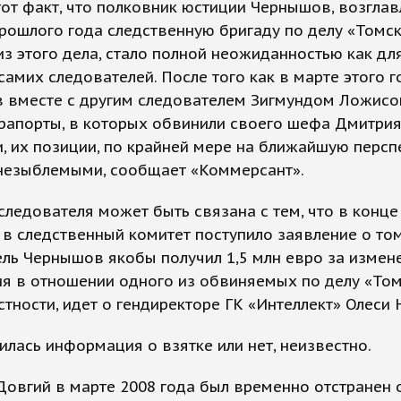
тот факт, что полковник юстиции Чернышов, возгла
рошлого года следственную бригаду по делу «Томс
з этого дела, стало полной неожиданностью как дл
 самих следователей. После того как в марте этого г
 вместе с другим следователем Зигмундом Ложис
рапорты, в которых обвинили своего шефа Дмитрия
, их позиции, по крайней мере на ближайшую персп
 незыблемыми, сообщает «Коммерсант».
следователя может быть связана с тем, что в конце
 в следственный комитет поступило заявление о том
ль Чернышов якобы получил 1,5 млн евро за измен
я в отношении одного из обвиняемых по делу «Том
астности, идет о гендиректоре ГК «Интеллект» Олеси
лась информация о взятке или нет, неизвестно.
овгий в марте 2008 года был временно отстранен 