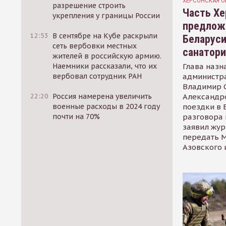
ХЕРСОНСКАЯ О
разрешение строить
Часть Хе
укрепления у границы России
предлож
12:53
В сентябре на Кубе раскрыли
Беларуси
сеть вербовки местных
санатор
жителей в российскую армию.
Глава назн
Наемники рассказали, что их
администр
вербовал сотрудник РАН
Владимир С
Александр
22:20
Россия намерена увеличить
поездки в 
военные расходы в 2024 году
разговора 
почти на 70%
заявил жур
передать М
Азовского 