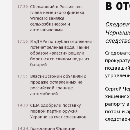
в о
17:26
Сбежавший в Россию экс-
глава немецкого финтеха
Wirecard занялся
Следоват
сельхозбизнесом и
автозапчастями
Чернышов
следстве
17:16
В «ДНР» по трубам отопления
потечет зеленая вода. Таким
Следоват
образом «власти» решили
бороться со сливом воды из
прокурату
батарей
подавший 
управлени
17:13
Власти Эстонии объявили о
продаже оставленных на
российской границе
Сергей Че
автомобилей
хищениях 
рапорту в
14:30
США одобрили поставку
потом и а
первой партии оружия
Украине за счет союзников
следствен
14:24
Гражданина Франции,