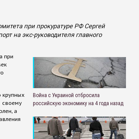
митета при прокуратуре РФ Сергей
орт на экс-руководителя главного
а при
век
го
о крупных
Война с Украиной отбросила
я своему
российскую экономику на 4 года назад
лен, а
равления