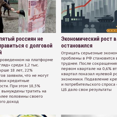
пятый россиян не
Экономический рост в
равиться с долговой
остановился
й
Отрицать серьезные эконо
проблемы в РФ становится 
проведенном на платформе
труднее. После сокращения
гляд» среди 1,2 тыс.
первом квартале на 0,6% в
арше 18 лет, 22%
квартал показал нулевой р
ов заявили, что не могут
экономики. Подавление кр
свои кредитные
и потребительского спроса
сти. При этом 18,5%
ЦБ дало свои результаты
 вынуждены тратить на
олее половины своего
ого доход