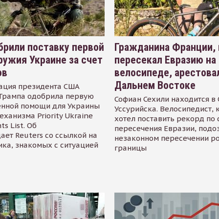
рили поставку первой
Гражданина Франции,
ружия Украине за счет
пересекал Евразию на
ов
велосипеде, арестова
Дальнем Востоке
ация президента США
Трампа одобрила первую
Софиан Сехили находится в
енной помощи для Украины
Уссурийска. Велосипедист,
еханизма Priority Ukraine
хотел поставить рекорд по 
s List. Об
пересечения Евразии, подо
ает Reuters со ссылкой на
незаконном пересечении р
ика, знакомых с ситуацией
границы