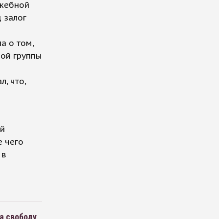
ужебной
 залог
а о том,
ной группы
, что,
ой
е чего
 в
а свободу