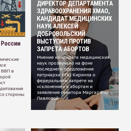
ДИРЕКТОР ДЕПАРТАМЕНТА
ЗДРАВООХРАНЕНИЯ ХМАО,
КАНДИДАТ МЕДИЦИНСКИХ
НАУК АЛЕКСЕЙ
ДОБРОВОЛЬСКИЙ
ВЫСТУПИЛ ПРОТИВ
 России
ЗАПРЕТА АБОРТОВ
Мнение кандидата медицинских
мические
наук прозвучало на фоне
все
последнего предложения
 ВВП в
патриарха РПЦ Кирилла о
торой
федеральном запрете на
ост
«склонение» к абортам и
едитования
заявления сенатора Маргариты
 со стороны
Павловой