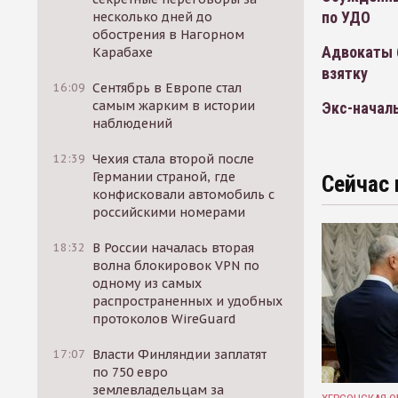
по УДО
несколько дней до
обострения в Нагорном
Адвокаты 
Карабахе
взятку
16:09
Сентябрь в Европе стал
самым жарким в истории
Экс-началь
наблюдений
12:39
Чехия стала второй после
Германии страной, где
Сейчас 
конфисковали автомобиль с
российскими номерами
18:32
В России началась вторая
волна блокировок VPN по
одному из самых
распространенных и удобных
протоколов WireGuard
17:07
Власти Финляндии заплатят
по 750 евро
землевладельцам за