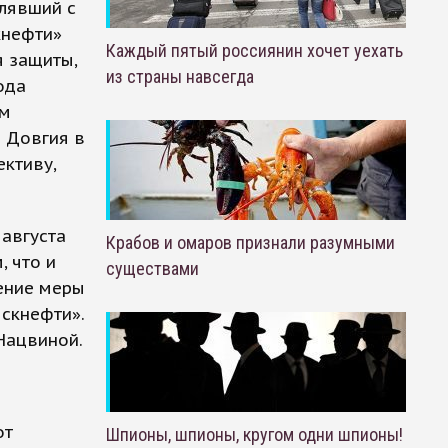
влявший с
кнефти»
Каждый пятый россиянин хочет уехать
я защиты,
из страны навсегда
ода
ом
 Довгия в
ективу,
 августа
Крабов и омаров признали разумными
, что и
существами
ение меры
скнефти».
 Нацвиной.
от
Шпионы, шпионы, кругом одни шпионы!