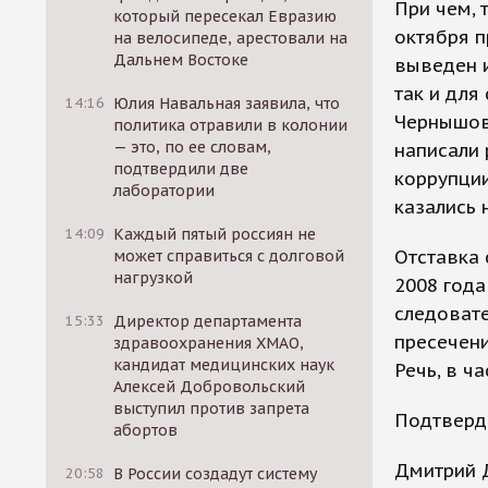
При чем, 
который пересекал Евразию
октября п
на велосипеде, арестовали на
Дальнем Востоке
выведен и
так и для
14:16
Юлия Навальная заявила, что
Чернышов
политика отравили в колонии
— это, по ее словам,
написали 
подтвердили две
коррупции
лаборатории
казались
14:09
Каждый пятый россиян не
Отставка 
может справиться с долговой
нагрузкой
2008 года
следовате
15:33
Директор департамента
пресечени
здравоохранения ХМАО,
кандидат медицинских наук
Речь, в ч
Алексей Добровольский
выступил против запрета
Подтверди
абортов
Дмитрий Д
20:58
В России создадут систему