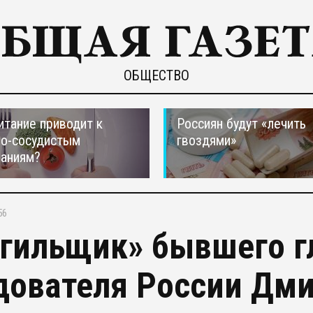
ОБЩЕСТВО
итание приводит к
Россиян будут «лечить
но-сосудистым
гвоздями»
ваниям?
56
гильщик» бывшего г
дователя России Дми