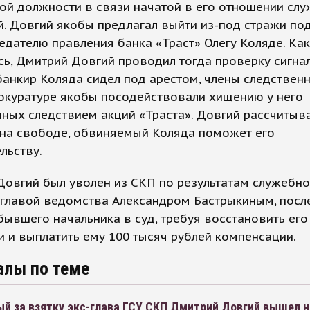
ой должности в связи начатой в его отношении сл
. Довгий якобы предлагал выйти из-под стражи под
едателю правления банка «Траст» Олегу Коляде. Как
ь, Дмитрий Довгий проводил тогда проверку сигнал
банкир Коляда сидел под арестом, члены следствен
окуратуре якобы посодействовали хищению у него
ных следствием акций «Траста». Довгий рассчитывал
 на свободе, обвиняемый Коляда поможет его
льству.
Довгий был уволен из СКП по результатам служебн
главой ведомства Александром Бастрыкиным, посл
бывшего начальника в суд, требуя восстановить его
 и выплатить ему 100 тысяч рублей компенсации.
алы по теме
й за взятку экс-глава ГСУ СКП Дмитрий Довгий вышел н