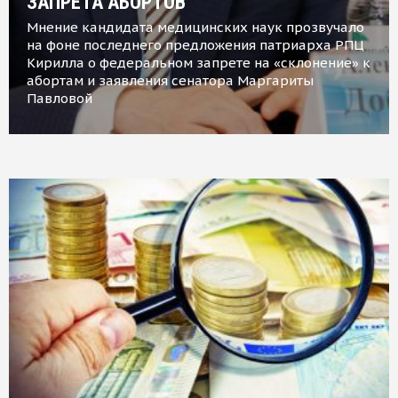
ЗАПРЕТА АБОРТОВ
Мнение кандидата медицинских наук прозвучало
на фоне последнего предложения патриарха РПЦ
Кирилла о федеральном запрете на «склонение» к
абортам и заявления сенатора Маргариты
Павловой