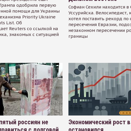
Трампа одобрила первую
Софиан Сехили находится в
енной помощи для Украины
Уссурийска. Велосипедист,
еханизма Priority Ukraine
хотел поставить рекорд по 
s List. Об
пересечения Евразии, подо
ает Reuters со ссылкой на
незаконном пересечении р
ика, знакомых с ситуацией
границы
пятый россиян не
Экономический рост в
равиться с долговой
остановился