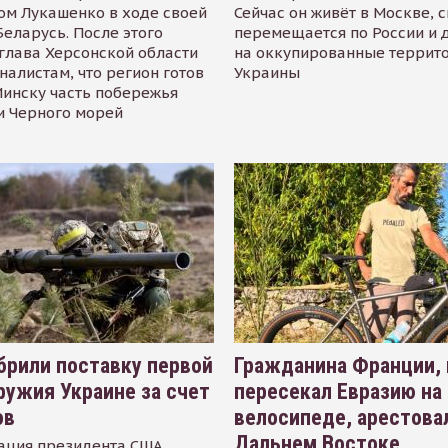
ом Лукашенко в ходе своей
Сейчас он живёт в Москве, 
Беларусь. После этого
перемещается по России и 
глава Херсонской области
на оккупированные террит
налистам, что регион готов
Украины
инску часть побережья
и Черного морей
рили поставку первой
Гражданина Франции,
ружия Украине за счет
пересекал Евразию на
ов
велосипеде, арестова
Дальнем Востоке
ация президента США