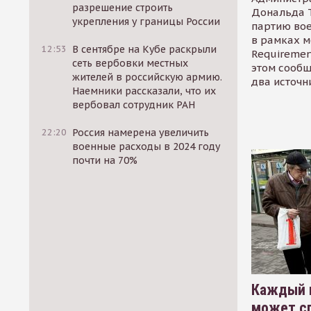
разрешение строить
Дональда 
укрепления у границы России
партию во
в рамках м
12:53
В сентябре на Кубе раскрыли
Requirement
сеть вербовки местных
этом сообщ
жителей в российскую армию.
два источн
Наемники рассказали, что их
вербовал сотрудник РАН
22:20
Россия намерена увеличить
военные расходы в 2024 году
почти на 70%
Каждый 
может сп