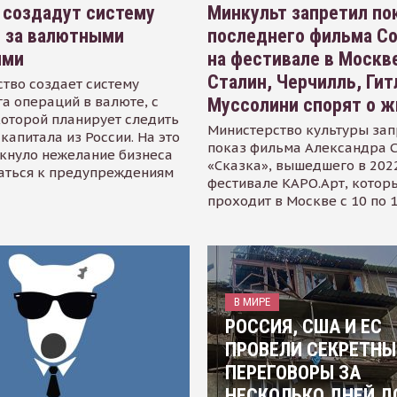
 создадут систему
Минкульт запретил по
я за валютными
последнего фильма С
ями
на фестивале в Москве
Сталин, Черчилль, Гит
тво создает систему
а операций в валюте, с
Муссолини спорят о ж
оторой планирует следить
Министерство культуры зап
капитала из России. На это
показ фильма Александра 
кнуло нежелание бизнеса
«Сказка», вышедшего в 2022
аться к предупреждениям
фестивале КАРО.Арт, котор
проходит в Москве с 10 по 
В МИРЕ
РОССИЯ, США И ЕС
ПРОВЕЛИ СЕКРЕТНЫ
ПЕРЕГОВОРЫ ЗА
НЕСКОЛЬКО ДНЕЙ Д