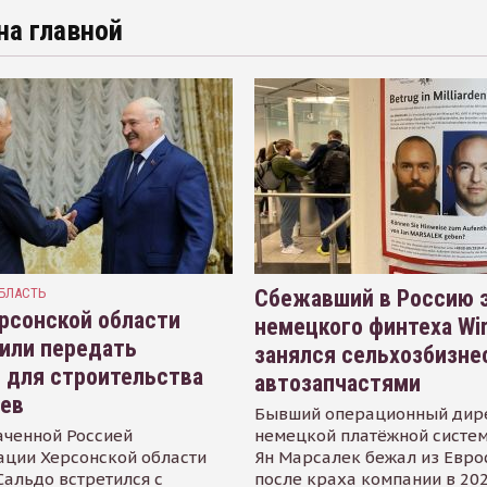
на главной
БЛАСТЬ
Сбежавший в Россию э
рсонской области
немецкого финтеха Wi
или передать
занялся сельхозбизне
 для строительства
автозапчастями
иев
Бывший операционный дир
аченной Россией
немецкой платёжной систем
ации Херсонской области
Ян Марсалек бежал из Евр
альдо встретился с
после краха компании в 202