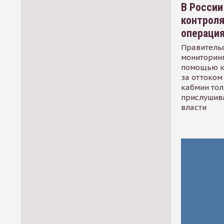
В России
контрол
операци
Правительс
мониторинг
помощью к
за оттоком 
кабмин тол
прислушив
власти