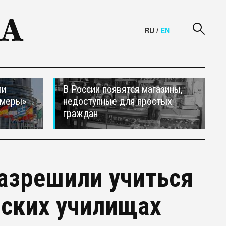
RU
/
EN
ли
В России появятся магазины,
 меры»
недоступные для простых
граждан
азрешили учиться
вских училищах