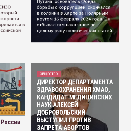
Путина, основатель Фонда
 СИЗО
борьбы с коррупцией, скончался
 который
в колонии в Харпе за Полярным
скорости
кругом 16 февраля 2024 года. Он
зревается в
отбывал там наказание по
оссийской
целому ряду политических статей
ОБЩЕСТВО
ДИРЕКТОР ДЕПАРТАМЕНТА
ЗДРАВООХРАНЕНИЯ ХМАО,
КАНДИДАТ МЕДИЦИНСКИХ
НАУК АЛЕКСЕЙ
ДОБРОВОЛЬСКИЙ
ВЫСТУПИЛ ПРОТИВ
 России
ЗАПРЕТА АБОРТОВ