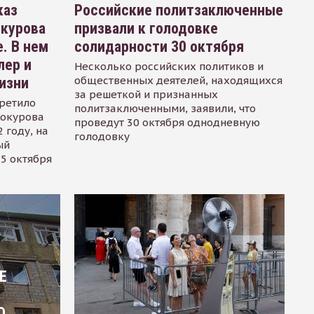
каз
Российские политзаключенные
окурова
призвали к голодовке
. В нем
солидарности 30 октября
лер и
Несколько российских политиков и
общественных деятелей, находящихся
изни
за решеткой и признанных
ретило
политзаключенными, заявили, что
Сокурова
проведут 30 октября однодневную
 году, на
голодовку
ый
15 октября
Е
О