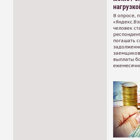
нагрузко
В опросе, 
«Яндекс.Вз
человек ст
респондент
погашать 
задолженно
заемщиков
выплаты б
ежемесячн