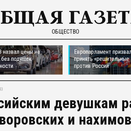
ОБЩЕСТВО
 назвал цены на
Европарламент призва
 без подушек
принять «решительные
ности
против России
43
сийским девушкам р
уворовских и нахимо