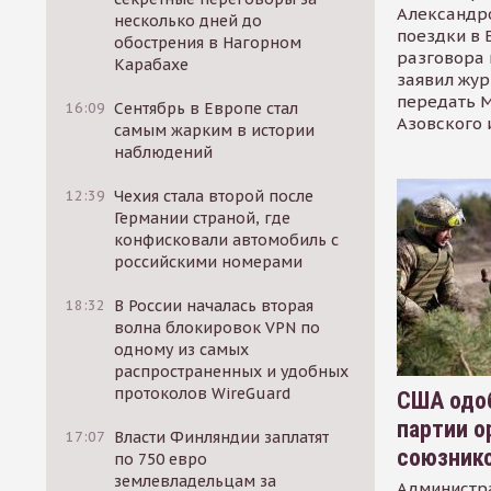
Александр
несколько дней до
поездки в 
обострения в Нагорном
разговора 
Карабахе
заявил жур
передать М
16:09
Сентябрь в Европе стал
Азовского 
самым жарким в истории
наблюдений
12:39
Чехия стала второй после
Германии страной, где
конфисковали автомобиль с
российскими номерами
18:32
В России началась вторая
волна блокировок VPN по
одному из самых
распространенных и удобных
протоколов WireGuard
США одоб
партии о
17:07
Власти Финляндии заплатят
союзник
по 750 евро
землевладельцам за
Администр