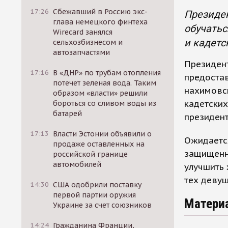
17:26
Сбежавший в Россию экс-
Президен
глава немецкого финтеха
обучатьс
Wirecard занялся
и кадетс
сельхозбизнесом и
автозапчастями
Президен
17:16
В «ДНР» по трубам отопления
предостав
потечет зеленая вода. Таким
нахимовс
образом «власти» решили
кадетских
бороться со сливом воды из
батарей
президент
17:13
Власти Эстонии объявили о
Ожидается
продаже оставленных на
защищенно
российской границе
автомобилей
улучшить 
тех девуш
14:30
США одобрили поставку
первой партии оружия
Матери
Украине за счет союзников
14:24
Гражданина Франции,