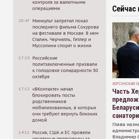
контроля за валютными
Сейчас 
операциями
20:47
Минкульт запретил показ
последнего фильма Сокурова
на фестивале в Москве. В нем
Сталин, Черчилль, Гитлер и
Муссолини спорят о жизни
17:10
Российские
политзаключенные призвали
к голодовке солидарности 30
октября
ХЕРСОНСКАЯ О
17:12
«ВКонтакте» начал
Часть Хе
блокировать посты
предлож
родственников
Беларуси
мобилизованных, в которых
они требуют вернуть близких
санатор
домой
Глава назн
администр
14:11
Россия, США и ЕС провели
Владимир С
секретные переговоры за