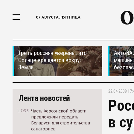
07 АВГУСТА, ПЯТНИЦА
Треть россиян уверены, что
АвтоВАЗ
Солнце вращается вокруг
машины
Земли
безопас
22.04.2008 17:
Лента новостей
Рос
17:35
Часть Херсонской области
в с
предложили передать
Беларуси для строительства
санаториев