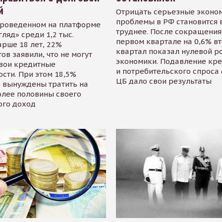
й
Отрицать серьезные эконо
проблемы в РФ становится 
проведенном на платформе
труднее. После сокращения
гляд» среди 1,2 тыс.
первом квартале на 0,6% в
арше 18 лет, 22%
квартал показал нулевой р
ов заявили, что не могут
экономики. Подавление кр
свои кредитные
и потребительского спроса
сти. При этом 18,5%
ЦБ дало свои результаты
 вынуждены тратить на
олее половины своего
ого доход