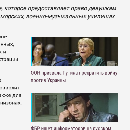
, которое предоставляет право девушкам
о-морских, военно-музыкальных училищах
рое
енных,
х и
страции
ООН призвала Путина прекратить войну
ю
против Украины
позволит
акже для
рнизонах.
ФБР ищет информаторов на русском