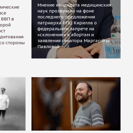
Мнение кандидата медицинских
мические
наук прозвучало на фоне
все
последнего предложения
 ВВП в
патриарха РПЦ Кирилла о
торой
федеральном запрете на
ост
«склонение» к абортам и
едитования
заявления сенатора Маргариты
 со стороны
Павловой