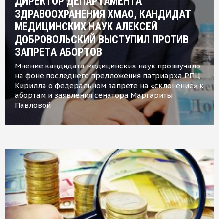
ДИРЕКТОР ДЕПАРТАМЕНТА
ЗДРАВООХРАНЕНИЯ ХМАО, КАНДИДАТ
МЕДИЦИНСКИХ НАУК АЛЕКСЕЙ
ДОБРОВОЛЬСКИЙ ВЫСТУПИЛ ПРОТИВ
ЗАПРЕТА АБОРТОВ
Мнение кандидата медицинских наук прозвучало
на фоне последнего предложения патриарха РПЦ
Кирилла о федеральном запрете на «склонение» к
абортам и заявления сенатора Маргариты
Павловой