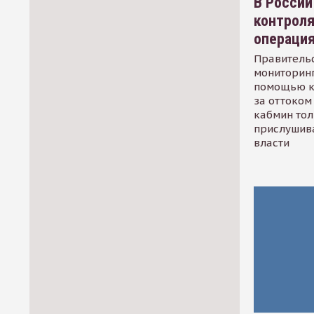
В России
контрол
операци
Правительс
мониторинг
помощью к
за оттоком 
кабмин тол
прислушив
власти