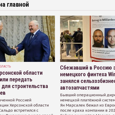
на главной
БЛАСТЬ
Сбежавший в Россию э
рсонской области
немецкого финтеха Wi
или передать
занялся сельхозбизне
 для строительства
автозапчастями
иев
Бывший операционный дир
аченной Россией
немецкой платёжной систем
ации Херсонской области
Ян Марсалек бежал из Евр
альдо встретился с
после краха компании в 202