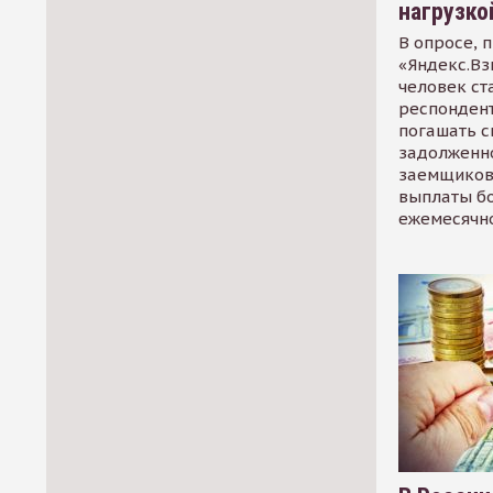
нагрузко
В опросе, 
«Яндекс.Вз
человек ст
респондент
погашать 
задолженно
заемщиков
выплаты б
ежемесячн