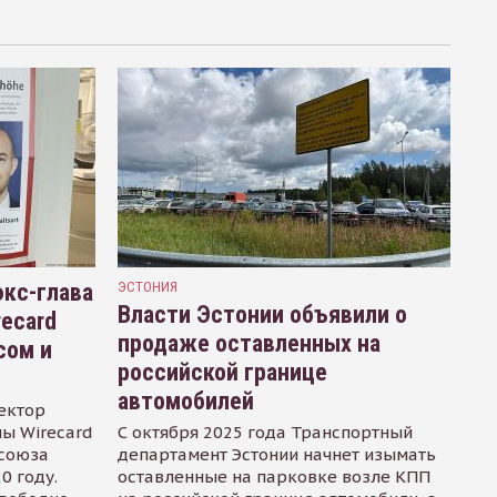
кс-глава
ЭСТОНИЯ
Власти Эстонии объявили о
recard
продаже оставленных на
сом и
российской границе
автомобилей
ектор
ы Wirecard
С октября 2025 года Транспортный
осоюза
департамент Эстонии начнет изымать
0 году.
оставленные на парковке возле КПП