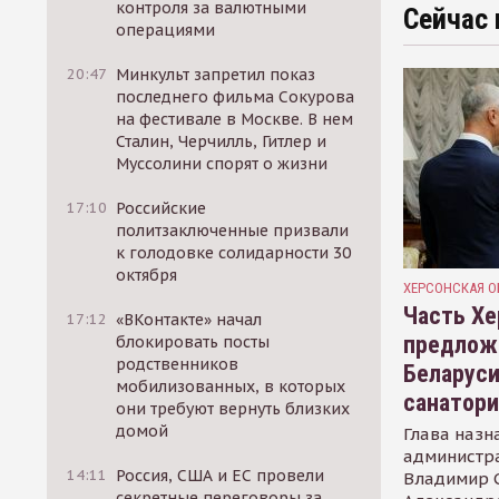
контроля за валютными
Сейчас 
операциями
20:47
Минкульт запретил показ
последнего фильма Сокурова
на фестивале в Москве. В нем
Сталин, Черчилль, Гитлер и
Муссолини спорят о жизни
17:10
Российские
политзаключенные призвали
к голодовке солидарности 30
октября
ХЕРСОНСКАЯ О
Часть Хе
17:12
«ВКонтакте» начал
предлож
блокировать посты
родственников
Беларуси
мобилизованных, в которых
санатор
они требуют вернуть близких
домой
Глава назн
администр
14:11
Россия, США и ЕС провели
Владимир С
секретные переговоры за