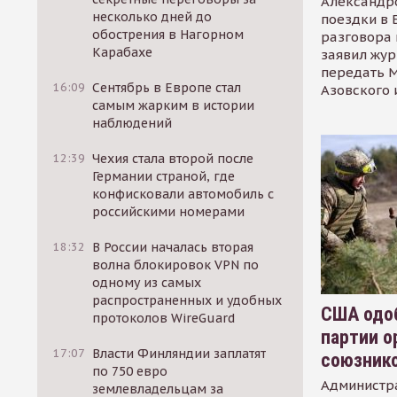
Александр
несколько дней до
поездки в 
обострения в Нагорном
разговора 
Карабахе
заявил жур
передать М
16:09
Сентябрь в Европе стал
Азовского 
самым жарким в истории
наблюдений
12:39
Чехия стала второй после
Германии страной, где
конфисковали автомобиль с
российскими номерами
18:32
В России началась вторая
волна блокировок VPN по
одному из самых
распространенных и удобных
США одоб
протоколов WireGuard
партии о
17:07
Власти Финляндии заплатят
союзник
по 750 евро
Администр
землевладельцам за