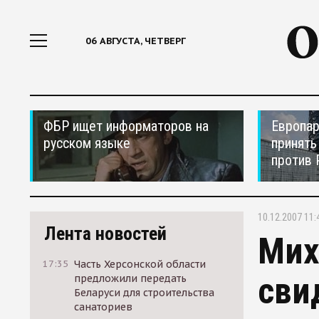
06 АВГУСТА, ЧЕТВЕРГ
ФБР ищет информаторов на
Европар
русском языке
принять
против 
10.12.2007 11:
Лента новостей
Мих
17:35
Часть Херсонской области
сви
предложили передать
Беларуси для строительства
санаториев