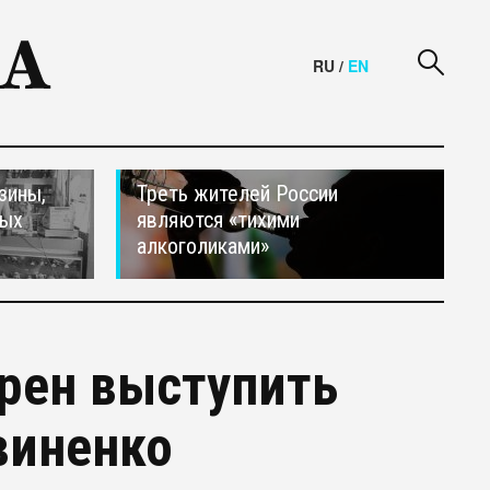
RU
/
EN
зины,
Треть жителей России
тых
являются «тихими
алкоголиками»
рен выступить
виненко