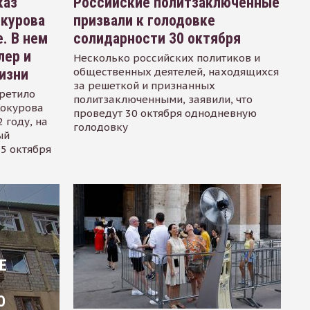
каз
Российские политзаключенные
окурова
призвали к голодовке
. В нем
солидарности 30 октября
лер и
Несколько российских политиков и
общественных деятелей, находящихся
изни
за решеткой и признанных
ретило
политзаключенными, заявили, что
Сокурова
проведут 30 октября однодневную
 году, на
голодовку
ый
15 октября
Е
О