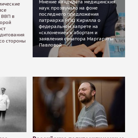
Мнение кандидата медицинских
мические
наук прозвучало на фоне
все
последнего предложения
 ВВП в
патриарха РПЦ Кирилла о
торой
федеральном запрете на
ост
«склонение» к абортам и
едитования
заявления сенатора Маргариты
 со стороны
Павловой