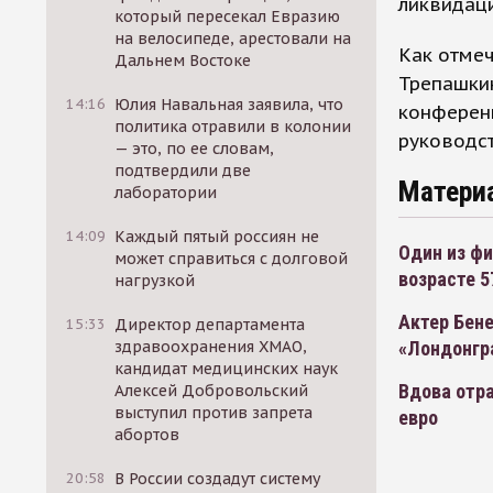
ликвидаци
который пересекал Евразию
на велосипеде, арестовали на
Как отмеч
Дальнем Востоке
Трепашкин
14:16
Юлия Навальная заявила, что
конференц
политика отравили в колонии
руководст
— это, по ее словам,
подтвердили две
Матери
лаборатории
14:09
Каждый пятый россиян не
Один из фи
может справиться с долговой
возрасте 5
нагрузкой
Актер Бен
15:33
Директор департамента
здравоохранения ХМАО,
«Лондонгр
кандидат медицинских наук
Вдова отра
Алексей Добровольский
выступил против запрета
евро
абортов
20:58
В России создадут систему