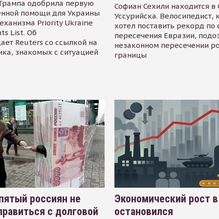
Трампа одобрила первую
Софиан Сехили находится в
енной помощи для Украины
Уссурийска. Велосипедист,
еханизма Priority Ukraine
хотел поставить рекорд по 
s List. Об
пересечения Евразии, подо
ает Reuters со ссылкой на
незаконном пересечении р
ика, знакомых с ситуацией
границы
пятый россиян не
Экономический рост в
равиться с долговой
остановился