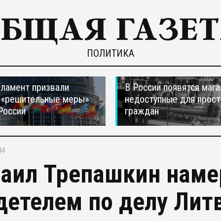
ПОЛИТИКА
ламент призвали
В России появятся мага
 «решительные меры»
недоступные для прос
России
граждан
44
аил Трепашкин наме
детелем по делу Лит