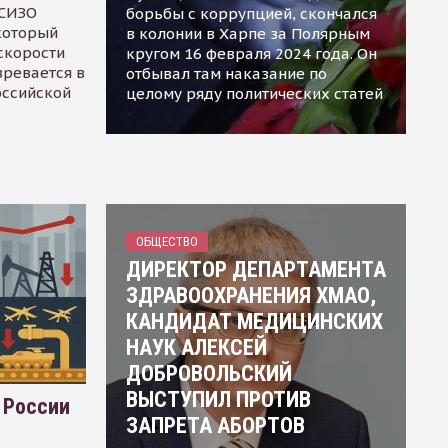
 СИЗО
борьбы с коррупцией, скончался
 который
в колонии в Харпе за Полярным
скорости
кругом 16 февраля 2024 года. Он
зревается в
отбывал там наказание по
оссийской
целому ряду политических статей
ОБЩЕСТВО
ДИРЕКТОР ДЕПАРТАМЕНТА
ЗДРАВООХРАНЕНИЯ ХМАО,
КАНДИДАТ МЕДИЦИНСКИХ
НАУК АЛЕКСЕЙ
ДОБРОВОЛЬСКИЙ
ВЫСТУПИЛ ПРОТИВ
 России
ЗАПРЕТА АБОРТОВ