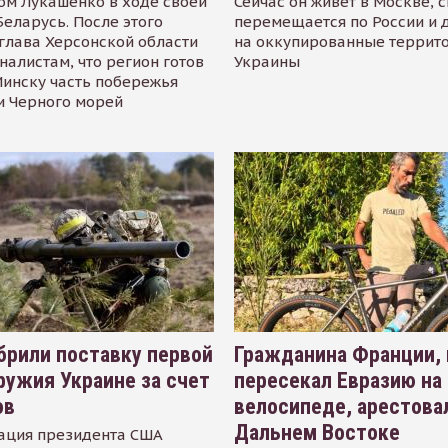
ом Лукашенко в ходе своей
Сейчас он живёт в Москве, 
Беларусь. После этого
перемещается по России и 
глава Херсонской области
на оккупированные террит
налистам, что регион готов
Украины
инску часть побережья
и Черного морей
рили поставку первой
Гражданина Франции,
ружия Украине за счет
пересекал Евразию на
ов
велосипеде, арестова
Дальнем Востоке
ация президента США