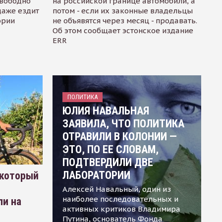
свободно
на российской границе автомобили, а
даже ездит
потом - если их законные владельцы
ории
не объявятся через месяц - продавать.
Об этом сообщает эстонское издание
ERR
ПОЛИТИКА
ЮЛИЯ НАВАЛЬНАЯ
ЗАЯВИЛА, ЧТО ПОЛИТИКА
ОТРАВИЛИ В КОЛОНИИ —
ЭТО, ПО ЕЕ СЛОВАМ,
ПОДТВЕРДИЛИ ДВЕ
ЛАБОРАТОРИИ
 который
Алексей Навальный, один из
наиболее последовательных и
ли на
активных критиков Владимира
Путина, основатель Фонда