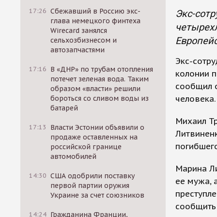
17:26
Сбежавший в Россию экс-
Экс-сотр
глава немецкого финтеха
четырехл
Wirecard занялся
Европейс
сельхозбизнесом и
автозапчастями
Экс-сотр
17:16
В «ДНР» по трубам отопления
колонии п
потечет зеленая вода. Таким
сообщил 
образом «власти» решили
человека.
бороться со сливом воды из
батарей
Михаил Т
17:13
Власти Эстонии объявили о
Литвинен
продаже оставленных на
погибшего
российской границе
автомобилей
Марина Ли
14:30
США одобрили поставку
ее мужа, 
первой партии оружия
преступле
Украине за счет союзников
сообщить 
14:24
Гражданина Франции,