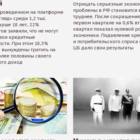
й
Отрицать серьезные эконо
проблемы в РФ становится 
проведенном на платформе
труднее. После сокращения
гляд» среди 1,2 тыс.
первом квартале на 0,6% в
арше 18 лет, 22%
квартал показал нулевой р
ов заявили, что не могут
экономики. Подавление кр
свои кредитные
и потребительского спроса
сти. При этом 18,5%
ЦБ дало свои результаты
 вынуждены тратить на
олее половины своего
ого доход