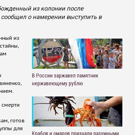
божденный из колонии после
 сообщил о намерении выступить в
нный из
стайны,
вам
ы
В России заржавел памятник
виненко,
нержавеющему рублю
нием.
 смерти
вам, готов
руппы для
Крабов и омаров признали разумными