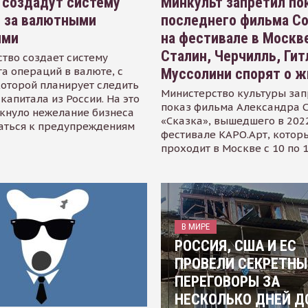
 создадут систему
Минкульт запретил по
я за валютными
последнего фильма С
ями
на фестивале в Москве
Сталин, Черчилль, Гит
тво создает систему
а операций в валюте, с
Муссолини спорят о ж
оторой планирует следить
Министерство культуры зап
капитала из России. На это
показ фильма Александра 
кнуло нежелание бизнеса
«Сказка», вышедшего в 2022
аться к предупреждениям
фестивале КАРО.Арт, котор
проходит в Москве с 10 по 
В МИРЕ
РОССИЯ, США И ЕС
ПРОВЕЛИ СЕКРЕТНЫ
ПЕРЕГОВОРЫ ЗА
НЕСКОЛЬКО ДНЕЙ Д