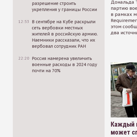
Дональда 
разрешение строить
партию во
укрепления у границы России
в рамках м
Requirement
12:53
В сентябре на Кубе раскрыли
этом сообщ
сеть вербовки местных
два источн
жителей в российскую армию.
Наемники рассказали, что их
вербовал сотрудник РАН
22:20
Россия намерена увеличить
военные расходы в 2024 году
почти на 70%
Каждый 
может сп