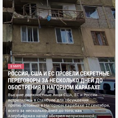
В МИРЕ
РОССИЯ, США И ЕС ПРОВЕЛИ СЕКРЕТНЫЕ
ПЕРЕГОВОРЫ ЗА НЕСКОЛЬКО ДНЕЙ ДО
ОБОСТРЕНИЯ В НАГОРНОМ КАРАБАХЕ
Высшие должностные лица США, ЕС и России
встретились в Стамбуле для обсуждения
противостояния в Нагорном Карабахе 17 сентября,
всего за несколько дней до того, как
Азербайджан начал обстрел непризнанной