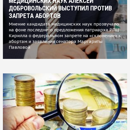
МЕДИЦИНСКИХ НАУК АЛЕКСЕЙ
ДОБРОВОЛЬСКИЙ ВЫСТУПИЛ ПРОТИВ
ЗАПРЕТА АБОРТОВ
Мнение кандидата медицинских наук прозвучало
на фоне последнего предложения патриарха РПЦ
Кирилла о федеральном запрете на «склонение» к
абортам и заявления сенатора Маргариты
Павловой