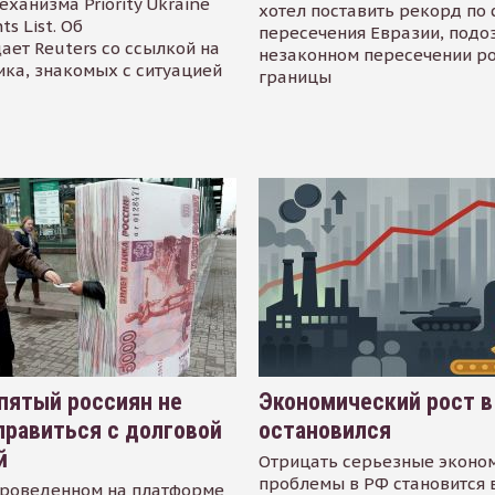
еханизма Priority Ukraine
хотел поставить рекорд по 
s List. Об
пересечения Евразии, подо
ает Reuters со ссылкой на
незаконном пересечении р
ика, знакомых с ситуацией
границы
пятый россиян не
Экономический рост в
равиться с долговой
остановился
й
Отрицать серьезные эконо
проблемы в РФ становится 
проведенном на платформе