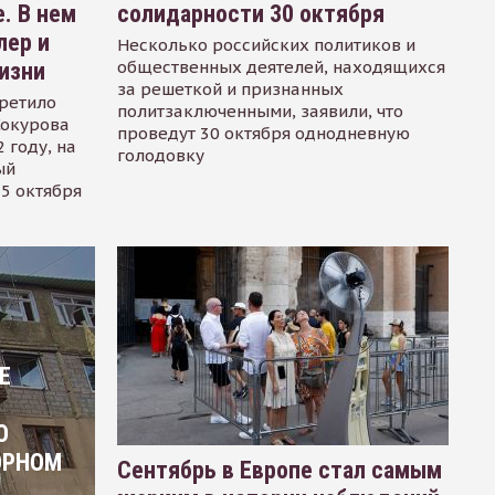
. В нем
солидарности 30 октября
лер и
Несколько российских политиков и
общественных деятелей, находящихся
изни
за решеткой и признанных
ретило
политзаключенными, заявили, что
Сокурова
проведут 30 октября однодневную
 году, на
голодовку
ый
15 октября
Е
О
ОРНОМ
Сентябрь в Европе стал самым