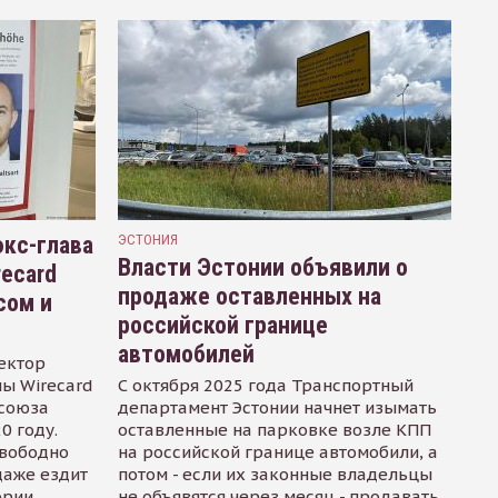
кс-глава
ЭСТОНИЯ
Власти Эстонии объявили о
recard
продаже оставленных на
сом и
российской границе
автомобилей
ектор
ы Wirecard
С октября 2025 года Транспортный
осоюза
департамент Эстонии начнет изымать
0 году.
оставленные на парковке возле КПП
свободно
на российской границе автомобили, а
даже ездит
потом - если их законные владельцы
ории
не объявятся через месяц - продавать.