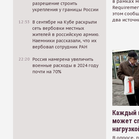
в рамках м
разрешение строить
Requirement
укрепления у границы России
этом сообщ
два источн
12:53
В сентябре на Кубе раскрыли
сеть вербовки местных
жителей в российскую армию.
Наемники рассказали, что их
вербовал сотрудник РАН
22:20
Россия намерена увеличить
военные расходы в 2024 году
почти на 70%
Каждый 
может сп
нагрузко
В опросе, 