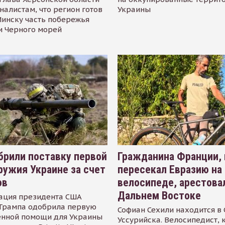
налистам, что регион готов
Украины
инску часть побережья
и Черного морей
рили поставку первой
Гражданина Франции,
ружия Украине за счет
пересекал Евразию на
ов
велосипеде, арестова
Дальнем Востоке
ация президента США
Трампа одобрила первую
Софиан Сехили находится в
енной помощи для Украины
Уссурийска. Велосипедист,