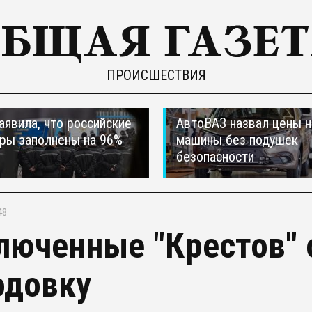
ПРОИСШЕСТВИЯ
явила, что российские
АвтоВАЗ назвал цены н
ры заполнены на 96%
машины без подушек
безопасности
48
люченные "Крестов"
одовку