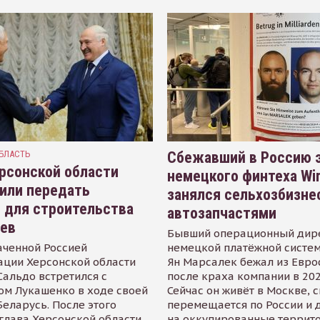
БЛАСТЬ
Сбежавший в Россию э
рсонской области
немецкого финтеха Wi
или передать
занялся сельхозбизне
 для строительства
автозапчастями
иев
Бывший операционный дир
аченной Россией
немецкой платёжной систем
ации Херсонской области
Ян Марсалек бежал из Евр
альдо встретился с
после краха компании в 202
ом Лукашенко в ходе своей
Сейчас он живёт в Москве, 
Беларусь. После этого
перемещается по России и 
глава Херсонской области
на оккупированные террит