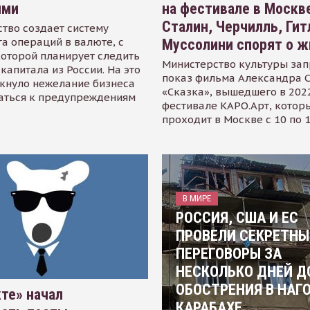
ями
на фестивале в Москве
Сталин, Черчилль, Гит
тво создает систему
а операций в валюте, с
Муссолини спорят о ж
оторой планирует следить
Министерство культуры зап
капитала из России. На это
показ фильма Александра 
кнуло нежелание бизнеса
«Сказка», вышедшего в 2022
аться к предупреждениям
фестивале КАРО.Арт, котор
проходит в Москве с 10 по 
В МИРЕ
РОССИЯ, США И ЕС
ПРОВЕЛИ СЕКРЕТНЫ
ПЕРЕГОВОРЫ ЗА
НЕСКОЛЬКО ДНЕЙ Д
ОБОСТРЕНИЯ В НАГ
те» начал
КАРАБАХЕ