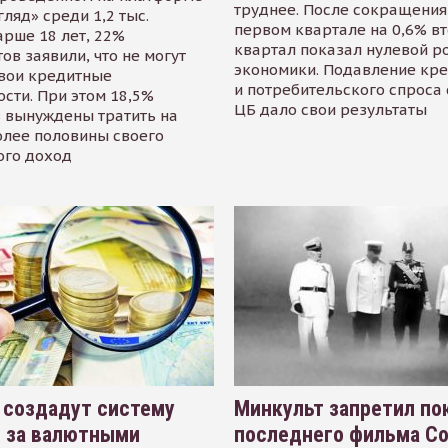
труднее. После сокращения
гляд» среди 1,2 тыс.
первом квартале на 0,6% в
арше 18 лет, 22%
квартал показал нулевой р
ов заявили, что не могут
экономики. Подавление кр
свои кредитные
и потребительского спроса
сти. При этом 18,5%
ЦБ дало свои результаты
 вынуждены тратить на
олее половины своего
ого доход
 создадут систему
Минкульт запретил по
я за валютными
последнего фильма С