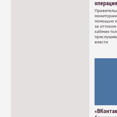
операци
Правительс
мониторинг
помощью к
за оттоком 
кабмин тол
прислушив
власти
«ВКонтак