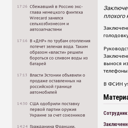
17:26
Сбежавший в Россию экс-
Заключен
глава немецкого финтеха
плохого 
Wirecard занялся
сельхозбизнесом и
Заключенн
автозапчастями
голодовку
17:16
В «ДНР» по трубам отопления
потечет зеленая вода. Таким
Руководст
образом «власти» решили
Заключенн
бороться со сливом воды из
вынося и
батарей
телефоны,
17:13
Власти Эстонии объявили о
продаже оставленных на
В ФСИН ут
российской границе
автомобилей
Матери
14:30
США одобрили поставку
первой партии оружия
Сотрудник 
Украине за счет союзников
Заключенн
14:24
Гражданина Франции,