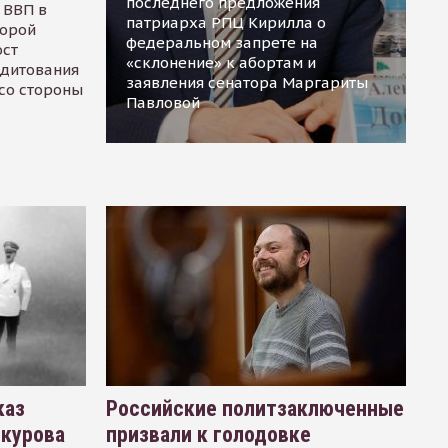
последнего предложения
 ВВП в
патриарха РПЦ Кирилла о
торой
федеральном запрете на
ост
«склонение» к абортам и
едитования
заявления сенатора Маргариты
 со стороны
Павловой
каз
Российские политзаключенные
окурова
призвали к голодовке