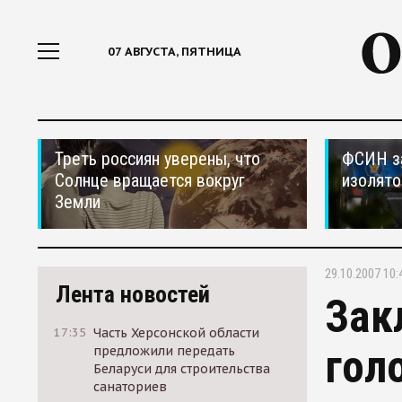
07 АВГУСТА, ПЯТНИЦА
Треть россиян уверены, что
ФСИН за
Солнце вращается вокруг
изолято
Земли
29.10.2007 10:
Лента новостей
Зак
17:35
Часть Херсонской области
гол
предложили передать
Беларуси для строительства
санаториев