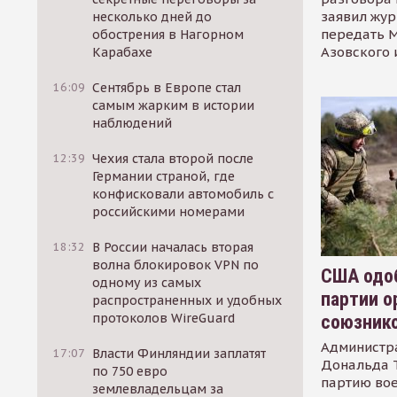
заявил жур
несколько дней до
передать М
обострения в Нагорном
Азовского 
Карабахе
16:09
Сентябрь в Европе стал
самым жарким в истории
наблюдений
12:39
Чехия стала второй после
Германии страной, где
конфисковали автомобиль с
российскими номерами
18:32
В России началась вторая
волна блокировок VPN по
США одоб
одному из самых
партии о
распространенных и удобных
протоколов WireGuard
союзник
Администр
17:07
Власти Финляндии заплатят
Дональда 
по 750 евро
партию во
землевладельцам за