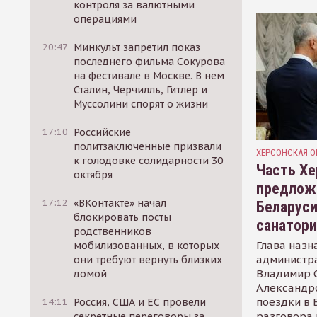
контроля за валютными
операциями
20:47
Минкульт запретил показ
последнего фильма Сокурова
на фестивале в Москве. В нем
Сталин, Черчилль, Гитлер и
Муссолини спорят о жизни
17:10
Российские
политзаключенные призвали
ХЕРСОНСКАЯ О
к голодовке солидарности 30
Часть Хе
октября
предлож
17:12
«ВКонтакте» начал
Беларуси
блокировать посты
санатор
родственников
Глава назн
мобилизованных, в которых
администр
они требуют вернуть близких
Владимир С
домой
Александр
поездки в 
14:11
Россия, США и ЕС провели
разговора 
секретные переговоры за