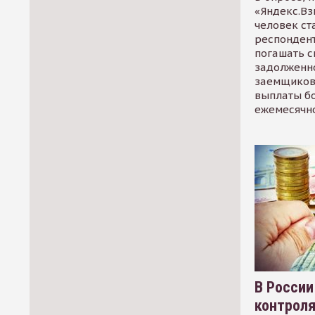
«Яндекс.Вз
человек ст
респондент
погашать 
задолженно
заемщиков
выплаты б
ежемесячн
В России
контрол