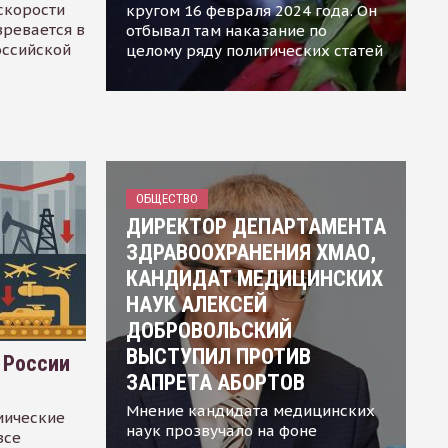
скорости
кругом 16 февраля 2024 года. Он
зревается в
отбывал там наказание по
оссийской
целому ряду политических статей
ОБЩЕСТВО
ДИРЕКТОР ДЕПАРТАМЕНТА
ЗДРАВООХРАНЕНИЯ ХМАО,
КАНДИДАТ МЕДИЦИНСКИХ
НАУК АЛЕКСЕЙ
ДОБРОВОЛЬСКИЙ
ВЫСТУПИЛ ПРОТИВ
 России
ЗАПРЕТА АБОРТОВ
Мнение кандидата медицинских
мические
наук прозвучало на фоне
все